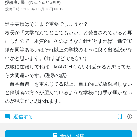
投稿者: 民
(ID:oa9hU31wFLE)
投稿日時：2026年 05月 13日 00:12
進学実績はそこまで重要でしょうか？
校長が「大学なんてどこでもいい」と発言されていると耳
にしたので、本質的にそのような方針だとすれば、進学実
績が同等あるいはそれ以上の学校のように良く出る訳がな
いかと思います。(出すほどでもない)
成城に在籍してれば、MARCHくらいは受かると思ってた
ら大間違いです。(理系の話)
「自学自習」を重んじてる以上、自主的に受験勉強しない
と保護者の方々が望んでいるような学校には手が届かない
のが現実だと思われます。
返信する
全体に投稿