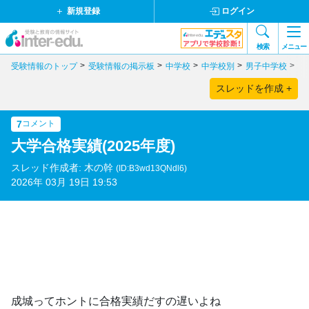
新規登録
ログイン
検索
メニュー
受験情報のトップ
受験情報の掲示板
中学校
中学校別
男子中学校
東
スレッドを作成 +
7
コメント
大学合格実績(2025年度)
スレッド作成者: 木の幹
(ID:B3wd13QNdl6)
2026年 03月 19日 19:53
成城ってホントに合格実績だすの遅いよね