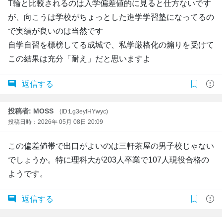
T輪と比較されるのは入学偏差値的に見ると仕方ないです
が、向こうは学校がちょっとした進学学習塾になってるの
で実績が良いのは当然です
自学自習を標榜してる成城で、私学厳格化の煽りを受けて
この結果は充分「耐え」だと思いますよ
返信する
投稿者: MOSS
(ID:Lg3eylHYwyc)
投稿日時：2026年 05月 08日 20:09
この偏差値帯で出口がよいのは三軒茶屋の男子校じゃない
でしょうか。特に理科大が203人卒業で107人現役合格の
ようです。
返信する