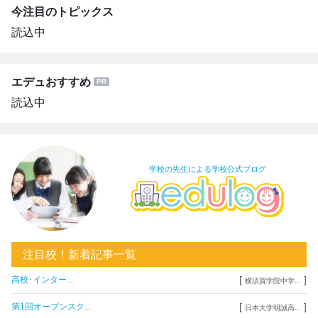
今注目のトピックス
読込中
エデュおすすめ
読込中
学校の先生による学校公式ブログ
注目校！新着記事一覧
[
]
高校･インター...
横須賀学院中学...
[
]
第1回オープンスク...
日本大学明誠高...