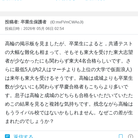
投稿者: 卒業生保護者
(ID:mxFVmCWAoJI)
投稿日時：2026年 05月 06日 02:54
高輪の掲示板を見ましたが、卒業生によると，共通テスト
の大幅な難化も相まって、そもそも東大を受けた東大志望
者が少なかったにも関わらず東大4名合格らしいです。さ
らに最低5人(内2人はマーチよりも上位の大学で仮面浪人)
は来年も東大を受けるそうです。高輪は成城よりも卒業生
数が少ないにも関わらず早慶合格者もこちらより多いで
す。息子は高輪と成城のどちらも合格をいただいていたた
めこの結果を見ると複雑な気持ちです。残念ながら高輪は
もうライバル校ではないかもしれません。なぜこの差が生
まれたのでしょうか？
返信する