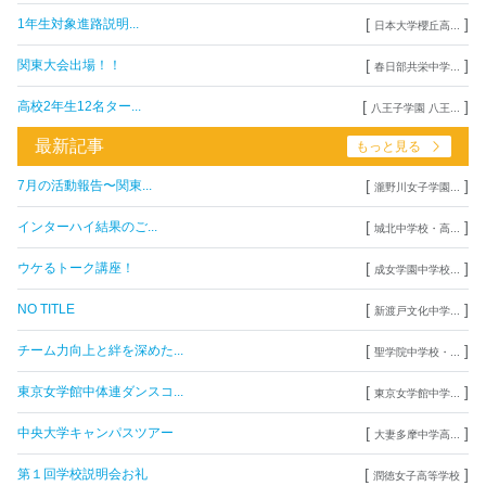
[
]
1年生対象進路説明...
日本大学櫻丘高...
[
]
関東大会出場！！
春日部共栄中学...
[
]
高校2年生12名ター...
八王子学園 八王...
最新記事
もっと見る
[
]
7月の活動報告〜関東...
瀧野川女子学園...
[
]
インターハイ結果のご...
城北中学校・高...
[
]
ウケるトーク講座！
成女学園中学校...
[
]
NO TITLE
新渡戸文化中学...
[
]
チーム力向上と絆を深めた...
聖学院中学校・...
[
]
東京女学館中体連ダンスコ...
東京女学館中学...
[
]
中央大学キャンパスツアー
大妻多摩中学高...
[
]
第１回学校説明会お礼
潤徳女子高等学校