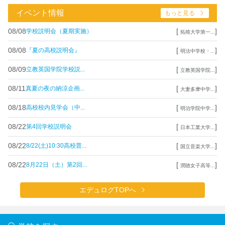
イベント情報
もっと見る
08/08
[
]
学校説明会（夏期実施）
拓殖大学第一...
08/08
[
]
『夏の高校説明会』
明法中学校・...
08/09
[
]
立教英国学院学校説...
立教英国学院...
08/11
[
]
真夏の夜の納涼企画...
大妻多摩中学...
08/18
[
]
高校校内見学会（中...
明治学院中学...
08/22
[
]
第4回学校説明会
日本工業大学...
08/22
[
]
8/22(土)10:30高校普...
国立音楽大学...
08/22
[
]
8月22日（土）第2回...
潤徳女子高等...
エデュログTOPへ