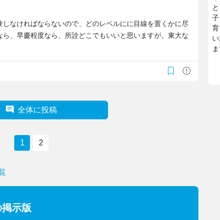
と
子
験しなければならないので、どのレベルにに目線を置くかに尽
育
なら、早慶程度なら、所詮どこでもいいと思いますが。東大な
い
ま
全体に投稿
1
2
覧
の掲示版