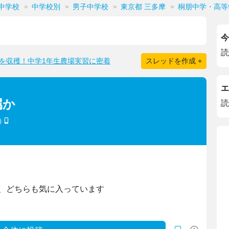
中学校
中学校別
男子中学校
東京都 三多摩
桐朋中学・高等
今
読
を収穫！中学1年生農場実習に密着
スレッドを作成 +
エ
属か
読
)
、どちらも気に入っています