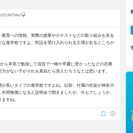
OFcE5JWTMw)
、教育への情熱、実際の授業や小テストなどの取り組みを見る
うな進学校ですよ。対話を受け入れられる土壌があるところが
てから本気で勉強して現役で一橋や早慶に受かったなどの武勇
実力がない子がそれを真似たら浪人だろうなとは思います。
間が長いタイプの進学校ですよね。以前、付属の生徒が神奈川
１年間無償になると説明会で聞きましたが、今もでしょうか。
りますね。