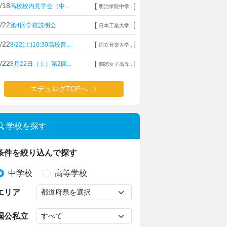
/18
[
]
高校校内見学会（中...
明治学院中学...
/22
[
]
第4回学校説明会
日本工業大学...
/22
[
]
8/22(土)10:30高校普...
国立音楽大学...
/22
[
]
8月22日（土）第2回...
潤徳女子高等...
エデュログTOPへ
学校を探す
条件を絞り込んで探す
中学校
高等学校
エリア
国公私立