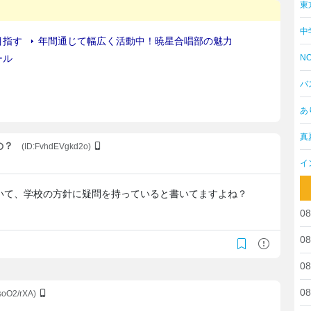
東
中
NO
バ
あ
真
の？
(ID:FvhdEVgkd2o)
イ
いて、学校の方針に疑問を持っていると書いてますよね？
08
08
08
08
soO2/rXA)