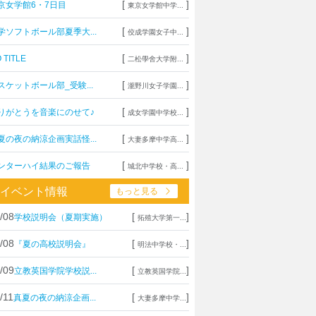
[
]
京女学館6・7日目
東京女学館中学...
[
]
学ソフトボール部夏季大...
佼成学園女子中...
[
]
 TITLE
二松學舍大学附...
[
]
スケットボール部_受験...
瀧野川女子学園...
[
]
りがとうを音楽にのせて♪
成女学園中学校...
[
]
夏の夜の納涼企画実話怪...
大妻多摩中学高...
[
]
ンターハイ結果のご報告
城北中学校・高...
イベント情報
もっと見る
/08
[
]
学校説明会（夏期実施）
拓殖大学第一...
/08
[
]
『夏の高校説明会』
明法中学校・...
/09
[
]
立教英国学院学校説...
立教英国学院...
/11
[
]
真夏の夜の納涼企画...
大妻多摩中学...