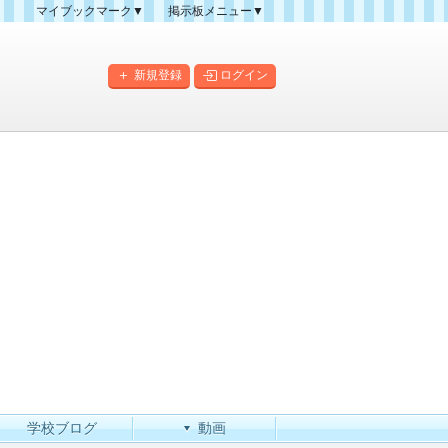
マイブックマーク▼
掲示板メニュー▼
クマーク一覧
掲示板の使い方
掲示板マップ
新規登録
ログイン
人気スレッドランキング
新規スレッド一覧
新着書き込み一覧
このカテゴリにスレッドを
作成
学校ブログ
動画