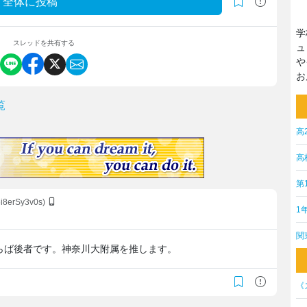
全体に投稿
学
スレッドを共有する
ュ
や
お
覧
高
高
第
6i8erSy3v0s)
1
関
らば後者です。神奈川大附属を推します。
《