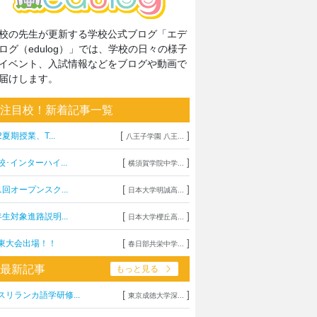
校の先生が更新する学校公式ブログ「エデ
ログ（edulog）」では、学校の日々の様子
イベント、入試情報などをブログや動画で
届けします。
注目校！新着記事一覧
[
]
2夏期授業、T...
八王子学園 八王...
[
]
校･インターハイ...
横須賀学院中学...
[
]
1回オープンスク...
日本大学明誠高...
[
]
年生対象進路説明...
日本大学櫻丘高...
[
]
東大会出場！！
春日部共栄中学...
最新記事
もっと見る
[
]
スリランカ語学研修...
東京成徳大学深...