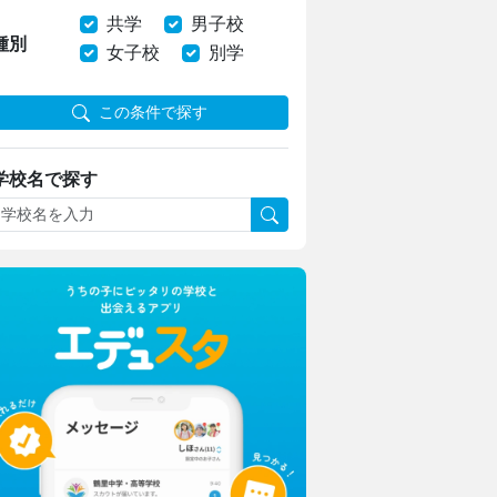
共学
男子校
種別
女子校
別学
この条件で探す
学校名で探す