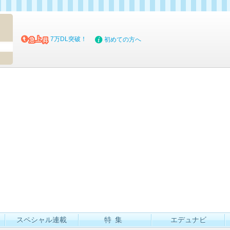
マイブッ
7万DL突破！
初めての方へ
スペシャル連載
特集
エデュナビ