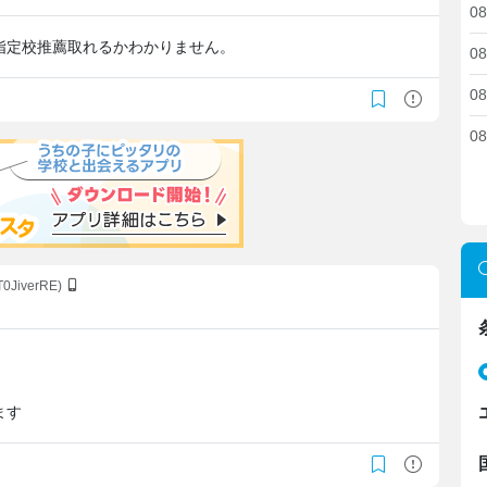
08
指定校推薦取れるかわかりません。
08
08
08
T0JiverRE)
ます