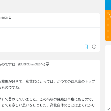
3nbKI)
あるのですね
(ID:RFGJmnOE64o)
も校風が好きで、私世代にとっては、かつての西東京のトップ
るものですね。
学）で昔教えていました。この高校の目線は早慶にあるので、
、とても寂しい思いをしました。高校自体のことはよくわかり
イ