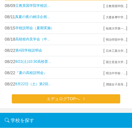
08/09
[
]
立教英国学院学校説...
立教英国学院...
08/11
[
]
真夏の夜の納涼企画...
大妻多摩中学...
08/15
[
]
学校説明会（夏期実施）
拓殖大学第一...
08/18
[
]
高校校内見学会（中...
明治学院中学...
08/22
[
]
第4回学校説明会
日本工業大学...
08/22
[
]
8/22(土)10:30高校普...
国立音楽大学...
08/22
[
]
『夏の高校説明会』
明法中学校・...
08/22
[
]
8月22日（土）第2回...
潤徳女子高等...
エデュログTOPへ
学校を探す