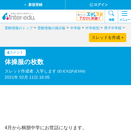
新規登録
ログイン
検索
メニュー
受験情報のトップ
受験情報の掲示板
中学校
中学校別
男子中学校
東
スレッドを作成 +
4
コメント
体操服の枚数
スレッド作成者: 入学します
(ID:ICKZjFyEXKk)
2021年 02月 11日 16:05
4月から桐朋中学にお世話になります。