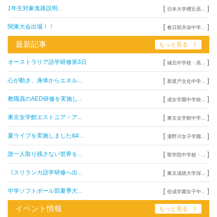
[
]
1年生対象進路説明...
日本大学櫻丘高...
[
]
関東大会出場！！
春日部共栄中学...
最新記事
もっと見る
[
]
オーストラリア語学研修第3日
城北中学校・高...
[
]
心が動き、身体からエネル...
新渡戸文化中学...
[
]
教職員のAED研修を実施し...
成女学園中学校...
[
]
東京女学館エストニア・ア...
東京女学館中学...
[
]
夏ライブを実施しました&#...
瀧野川女子学園...
[
]
誰一人取り残さない世界を...
聖学院中学校・...
[
]
《スリランカ語学研修へ出...
東京成徳大学深...
[
]
中学ソフトボール部夏季大...
佼成学園女子中...
イベント情報
もっと見る