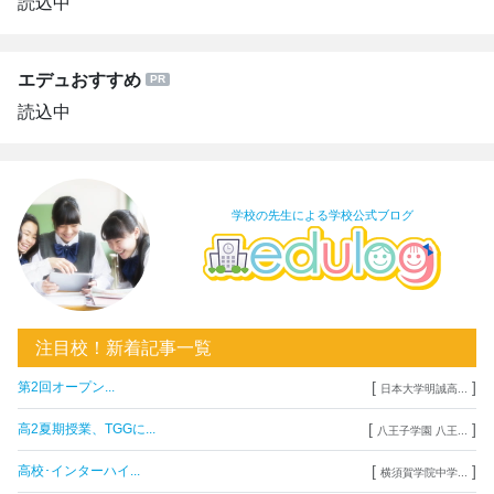
読込中
エデュおすすめ
読込中
学校の先生による学校公式ブログ
注目校！新着記事一覧
[
]
第2回オープン...
日本大学明誠高...
[
]
高2夏期授業、TGGに...
八王子学園 八王...
[
]
高校･インターハイ...
横須賀学院中学...