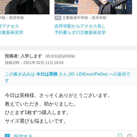
学校・高等学校
立教新座中学校・高等学校
好アクセス
吉祥寺駅からアクセス良し
立教新座見学
予約要らずの立教新座見学
投稿者: 入学します
(ID:ICKZjFyEXKk)
投稿日時：2021年 02月 11日 18:04
この書き込みは
今日は英検
さん (ID: LEtEmsUPeDw) への返信で
す
今日は英検様、さっそくありがとうございます。
教えていただき、助かりました。
ひとまず1枚ずつ購入します。
サイズ選びも悩ましいです。
返信する