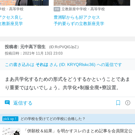
学校・高等学校
立教新座中学校・高等学校
アクセス良し
豊洲駅からも好アクセス
立教新座見学
予約要らずの立教新座見学
投稿者: 元中高下宿生
(ID:RcPVQlGJpZ.)
投稿日時：2021年 11月 13日 23:03
この書き込みは
それは
さん (ID: KRYQRlskc36) への返信です
まあ共学化するための形式をどうするかということであま
り重要ではないでしょう。共学化+制服全廃+寮設置。
返信する