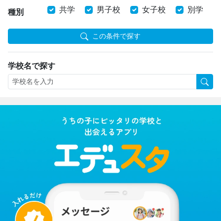
共学
男子校
女子校
別学
種別
この条件で探す
学校名で探す