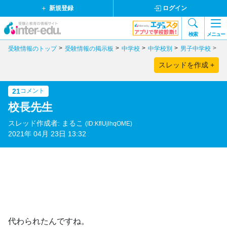
新規登録
ログイン
検索
メニュー
受験情報のトップ
受験情報の掲示板
中学校
中学校別
男子中学校
東
スレッドを作成 +
21
コメント
校長先生
スレッド作成者: まるこ
(ID:KflUjlhqOME)
2021年 04月 23日 13:32
代わられたんですね。