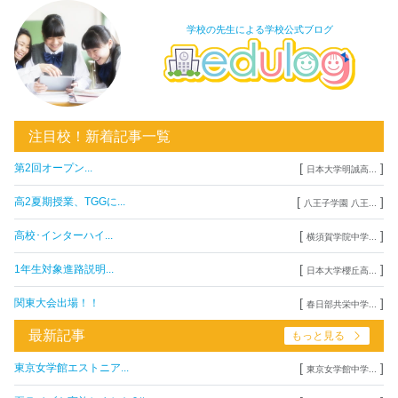
学校の先生による学校公式ブログ
注目校！新着記事一覧
[
]
第2回オープン...
日本大学明誠高...
[
]
高2夏期授業、TGGに...
八王子学園 八王...
[
]
高校･インターハイ...
横須賀学院中学...
[
]
1年生対象進路説明...
日本大学櫻丘高...
[
]
関東大会出場！！
春日部共栄中学...
最新記事
もっと見る
[
]
東京女学館エストニア...
東京女学館中学...