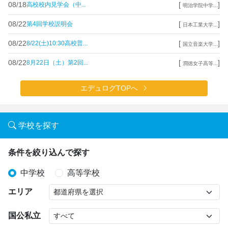
08/18
[
]
高校校内見学会（中...
明治学院中学...
08/22
[
]
第4回学校説明会
日本工業大学...
08/22
[
]
8/22(土)10:30高校普...
国立音楽大学...
08/22
[
]
8月22日（土）第2回...
潤徳女子高等...
エデュログTOPへ
学校を探す
条件を絞り込んで探す
中学校
高等学校
エリア
国公私立