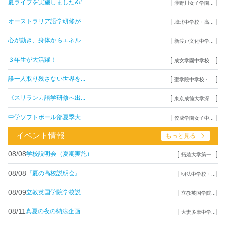
[
]
夏ライブを実施しました&#...
瀧野川女子学園...
[
]
オーストラリア語学研修が...
城北中学校・高...
[
]
心が動き、身体からエネル...
新渡戸文化中学...
[
]
３年生が大活躍！
成女学園中学校...
[
]
誰一人取り残さない世界を...
聖学院中学校・...
[
]
《スリランカ語学研修へ出...
東京成徳大学深...
[
]
中学ソフトボール部夏季大...
佼成学園女子中...
イベント情報
もっと見る
08/08
[
]
学校説明会（夏期実施）
拓殖大学第一...
08/08
[
]
『夏の高校説明会』
明法中学校・...
08/09
[
]
立教英国学院学校説...
立教英国学院...
08/11
[
]
真夏の夜の納涼企画...
大妻多摩中学...