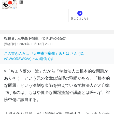
投稿者: 元中高下宿生
(ID:RcPVQlGJpZ.)
投稿日時：2021年 11月 13日 23:11
この書き込みは
「元中高下宿生」氏とは
さん (ID:
zGWx0R8WKAo) への返信です
>「ちょう落の一途」だから「学校法人に根本的な問題が
ありそう」という元の文章は論理の飛躍がある。「根本的
な問題」という深刻な欠陥を抱えている学校法人だと印象
づけるのは、もはや健全な問題提起や議論とは呼べず、誹
謗中傷に該当する。
「根本的な問題」が「誹謗中傷に該当する」というあなた