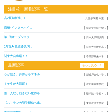
注目校！新着記事一覧
[
]
高2夏期授業、T...
八王子学園 八王...
[
]
高校･インターハイ...
横須賀学院中学...
[
]
第1回オープンスク...
日本大学明誠高...
[
]
1年生対象進路説明...
日本大学櫻丘高...
[
]
関東大会出場！！
春日部共栄中学...
最新記事
もっと見る
[
]
心が動き、身体からエネル...
新渡戸文化中学...
[
]
３年生が大活躍！
成女学園中学校...
[
]
誰一人取り残さない世界を...
聖学院中学校・...
[
]
《スリランカ語学研修へ出...
東京成徳大学深...