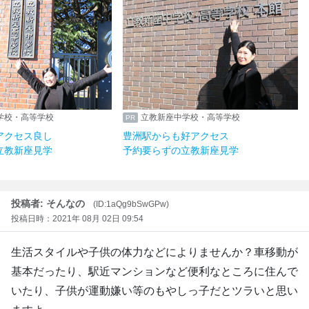
学校・高等学校
立教新座中学校・高等学校
アクセス良し
豊洲駅からも好アクセス
立教新座見学
予約要らずの立教新座見学
投稿者: そんなの
(ID:1aQg9bSwGPw)
投稿日時：2021年 08月 02日 09:54
生活スタイルや子供の体力などによりませんか？車移動が
基本だったり、駅近マンションなど便利なところに住んで
いたり、子供が運動嫌い等のもやしっ子だとツラいと思い