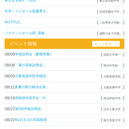
[
]
東京女学館6・7日目
東京女学館中学...
[
]
中学ソフトボール部夏季大...
佼成学園女子中...
[
]
NO TITLE
二松學舍大学附...
[
]
バスケットボール部_受験...
瀧野川女子学園...
イベント情報
もっと見る
08/08
[
]
学校説明会（夏期実施）
拓殖大学第一...
08/08
[
]
『夏の高校説明会』
明法中学校・...
08/09
[
]
立教英国学院学校説...
立教英国学院...
08/11
[
]
真夏の夜の納涼企画...
大妻多摩中学...
08/18
[
]
高校校内見学会（中...
明治学院中学...
08/22
[
]
第4回学校説明会
日本工業大学...
08/22
[
]
8/22(土)10:30高校普...
国立音楽大学...