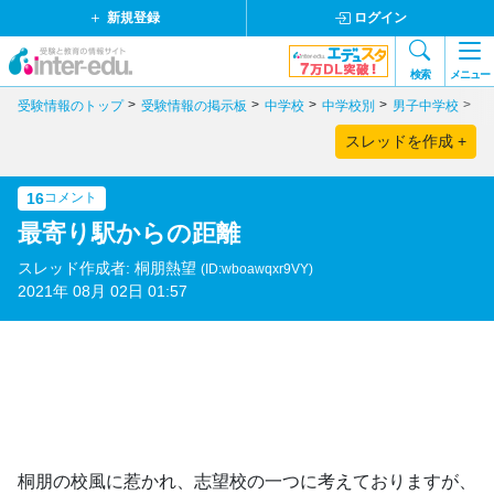
新規登録
ログイン
検索
メニュー
受験情報のトップ
受験情報の掲示板
中学校
中学校別
男子中学校
東
スレッドを作成 +
16
コメント
最寄り駅からの距離
スレッド作成者: 桐朋熱望
(ID:wboawqxr9VY)
2021年 08月 02日 01:57
桐朋の校風に惹かれ、志望校の一つに考えておりますが、