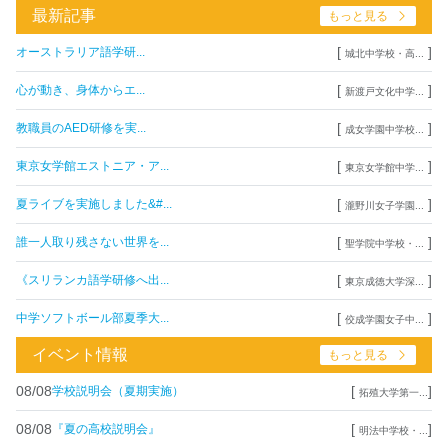
最新記事
もっと見る
[
]
オーストラリア語学研...
城北中学校・高...
[
]
心が動き、身体からエ...
新渡戸文化中学...
[
]
教職員のAED研修を実...
成女学園中学校...
[
]
東京女学館エストニア・ア...
東京女学館中学...
[
]
夏ライブを実施しました&#...
瀧野川女子学園...
[
]
誰一人取り残さない世界を...
聖学院中学校・...
[
]
《スリランカ語学研修へ出...
東京成徳大学深...
[
]
中学ソフトボール部夏季大...
佼成学園女子中...
イベント情報
もっと見る
08/08
[
]
学校説明会（夏期実施）
拓殖大学第一...
08/08
[
]
『夏の高校説明会』
明法中学校・...