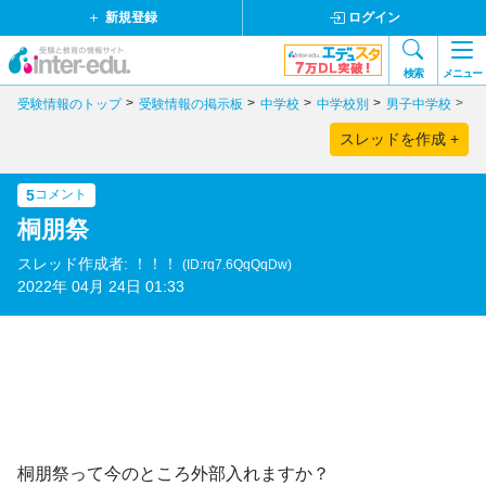
新規登録
ログイン
検索
メニュー
受験情報のトップ
受験情報の掲示板
中学校
中学校別
男子中学校
東
スレッドを作成 +
5
コメント
桐朋祭
スレッド作成者: ！！！
(ID:rq7.6QqQqDw)
2022年 04月 24日 01:33
桐朋祭って今のところ外部入れますか？