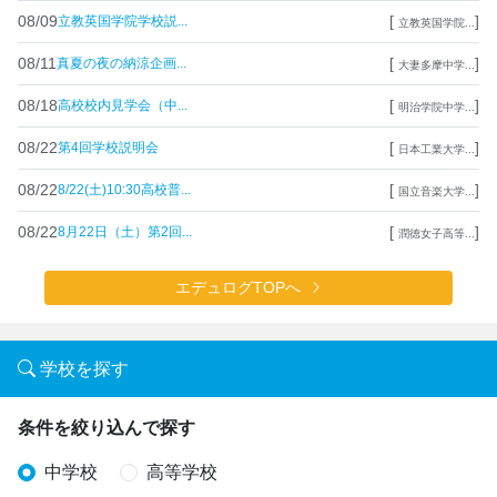
08/09
[
]
立教英国学院学校説...
立教英国学院...
08/11
[
]
真夏の夜の納涼企画...
大妻多摩中学...
08/18
[
]
高校校内見学会（中...
明治学院中学...
08/22
[
]
第4回学校説明会
日本工業大学...
08/22
[
]
8/22(土)10:30高校普...
国立音楽大学...
08/22
[
]
8月22日（土）第2回...
潤徳女子高等...
エデュログTOPへ
学校を探す
条件を絞り込んで探す
中学校
高等学校