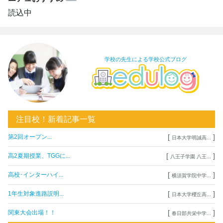
読込中
学校の先生による学校公式ブログ
注目校！新着記事一覧
[
]
第2回オープン...
日本大学明誠高...
[
]
高2夏期授業、TGGに...
八王子学園 八王...
[
]
高校･インターハイ...
横須賀学院中学...
[
]
1年生対象進路説明...
日本大学櫻丘高...
[
]
関東大会出場！！
春日部共栄中学...