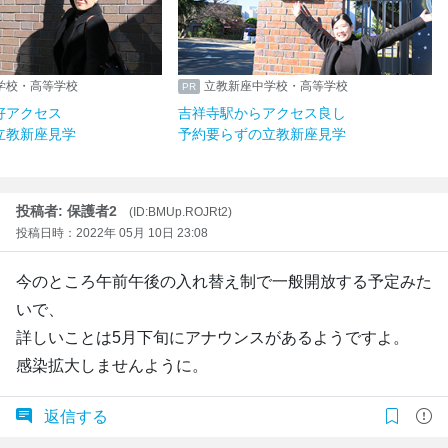
学校・高等学校
立教新座中学校・高等学校
好アクセス
吉祥寺駅からアクセス良し
立教新座見学
予約要らずの立教新座見学
投稿者: 保護者2
(ID:BMUp.ROJRt2)
投稿日時：2022年 05月 10日 23:08
今のところ午前午後の入れ替え制で一般開放する予定みた
いで、
詳しいことは5月下旬にアナウンスがあるようですよ。
感染拡大しませんように。
返信する