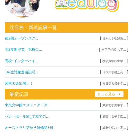
注目校！新着記事一覧
[
]
第2回オープンスク...
日本大学明誠高...
[
]
高2夏期授業、TGGに...
八王子学園 八王...
[
]
高校･インターハイ...
横須賀学院中学...
[
]
1年生対象進路説明...
日本大学櫻丘高...
[
]
関東大会出場！！
春日部共栄中学...
最新記事
もっと見る
[
]
東京女学館エストニア・ア...
東京女学館中学...
[
]
バレーボール部_学校での...
瀧野川女子学園...
[
]
オーストラリア語学研修第3日
城北中学校・高...