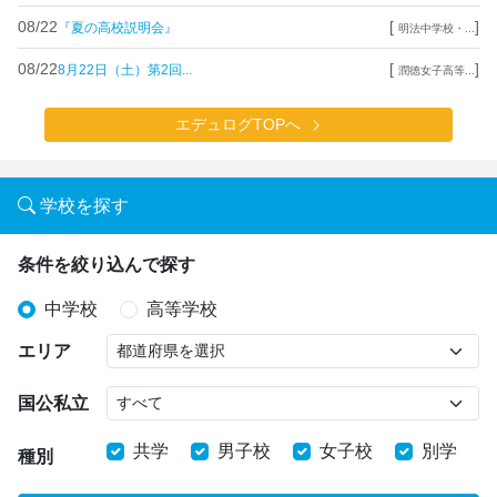
08/22
[
]
『夏の高校説明会』
明法中学校・...
08/22
[
]
8月22日（土）第2回...
潤徳女子高等...
エデュログTOPへ
学校を探す
条件を絞り込んで探す
中学校
高等学校
エリア
国公私立
共学
男子校
女子校
別学
種別