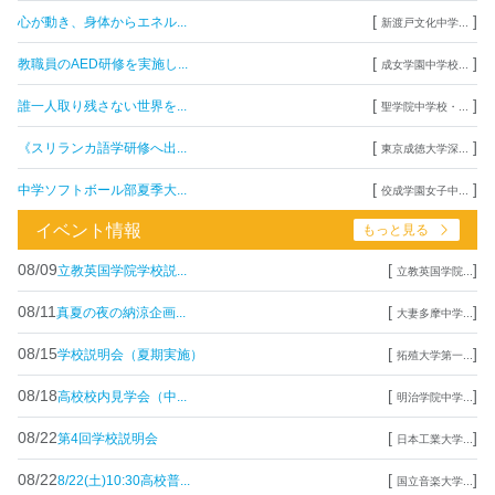
[
]
心が動き、身体からエネル...
新渡戸文化中学...
[
]
教職員のAED研修を実施し...
成女学園中学校...
[
]
誰一人取り残さない世界を...
聖学院中学校・...
[
]
《スリランカ語学研修へ出...
東京成徳大学深...
[
]
中学ソフトボール部夏季大...
佼成学園女子中...
イベント情報
もっと見る
08/09
[
]
立教英国学院学校説...
立教英国学院...
08/11
[
]
真夏の夜の納涼企画...
大妻多摩中学...
08/15
[
]
学校説明会（夏期実施）
拓殖大学第一...
08/18
[
]
高校校内見学会（中...
明治学院中学...
08/22
[
]
第4回学校説明会
日本工業大学...
08/22
[
]
8/22(土)10:30高校普...
国立音楽大学...