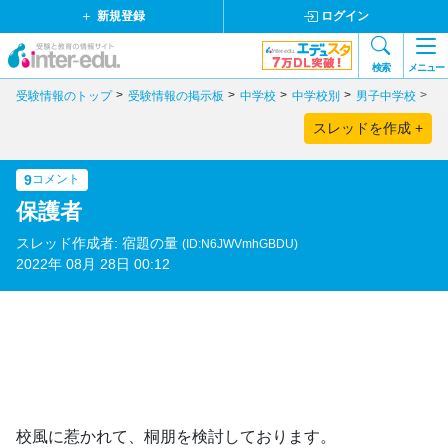
新規登録
ログイン
検索
メニュー
受験情報のトップ
受験情報の掲示板
中学校
中学校別
男子中学校
東
スレッドを作成 +
9
コメント
保護者
スレッド作成者: 宿題の量
(ID:N6JWVmhGBDU)
2022年 08月 28日 00:12
校風に惹かれて、桐朋を検討しております。