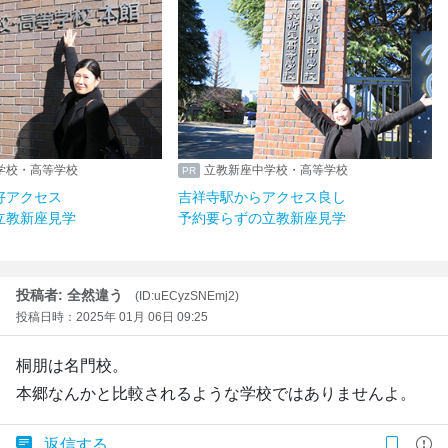
学校・高等学校
立教新座中学校・高等学校
好アクセス
吉祥寺駅からアクセス良し
立教新座見学
予約要らずの立教新座見学
投稿者: 全然違う
(ID:uECyzSNEmj2)
投稿日時：2025年 01月 06日 09:25
桐朋は名門校。
本郷なんかと比較されるような学校ではありませんよ。
返信する