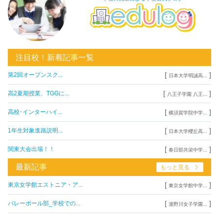
注目校！新着記事一覧
[
]
第2回オープンスク...
日本大学明誠高...
[
]
高2夏期授業、TGGに...
八王子学園 八王...
[
]
高校･インターハイ...
横須賀学院中学...
[
]
1年生対象進路説明...
日本大学櫻丘高...
[
]
関東大会出場！！
春日部共栄中学...
最新記事
もっと見る
[
]
東京女学館エストニア・ア...
東京女学館中学...
[
]
バレーボール部_学校での...
瀧野川女子学園...