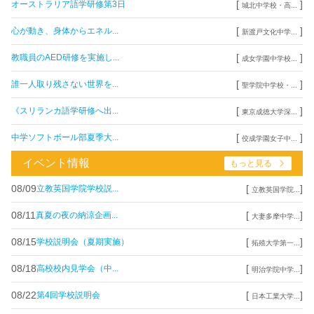
[
]
オーストラリア語学研修第3日
城北中学校・高...
[
]
心が動き、身体からエネル...
新渡戸文化中学...
[
]
教職員のAED研修を実施し...
成女学園中学校...
[
]
誰一人取り残さない世界を...
聖学院中学校・...
[
]
《スリランカ語学研修へ出...
東京成徳大学深...
[
]
中学ソフトボール部夏季大...
佼成学園女子中...
イベント情報
もっと見る
08/09
[
]
立教英国学院学校説...
立教英国学院...
08/11
[
]
真夏の夜の納涼企画...
大妻多摩中学...
08/15
[
]
学校説明会（夏期実施）
拓殖大学第一...
08/18
[
]
高校校内見学会（中...
明治学院中学...
08/22
[
]
第4回学校説明会
日本工業大学...