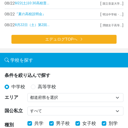
08/22
[
]
8/22(土)10:30高校普...
国立音楽大学...
08/22
[
]
『夏の高校説明会』
明法中学校・...
08/22
[
]
8月22日（土）第2回...
潤徳女子高等...
エデュログTOPへ
学校を探す
条件を絞り込んで探す
中学校
高等学校
エリア
国公私立
共学
男子校
女子校
別学
種別