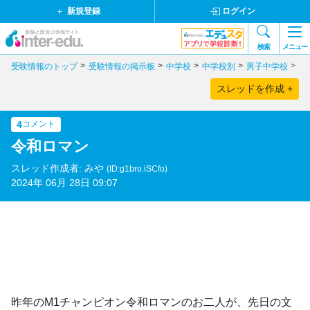
新規登録
ログイン
検索
メニュー
受験情報のトップ
受験情報の掲示板
中学校
中学校別
男子中学校
東
スレッドを作成 +
4
コメント
令和ロマン
スレッド作成者: みや
(ID:g1bro.iSCfo)
2024年 06月 28日 09:07
昨年のM1チャンピオン令和ロマンのお二人が、先日の文