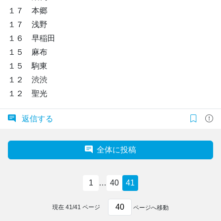
１７ 本郷
１７ 浅野
１６ 早稲田
１５ 麻布
１５ 駒東
１２ 渋渋
１２ 聖光
返信する
全体に投稿
1
…
40
41
現在
41
/
41
ページ
ページへ移動