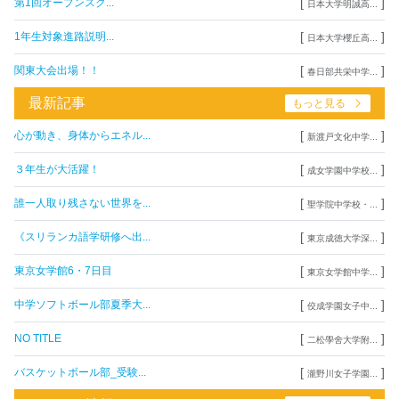
[
]
第1回オープンスク...
日本大学明誠高...
[
]
1年生対象進路説明...
日本大学櫻丘高...
[
]
関東大会出場！！
春日部共栄中学...
最新記事
もっと見る
[
]
心が動き、身体からエネル...
新渡戸文化中学...
[
]
３年生が大活躍！
成女学園中学校...
[
]
誰一人取り残さない世界を...
聖学院中学校・...
[
]
《スリランカ語学研修へ出...
東京成徳大学深...
[
]
東京女学館6・7日目
東京女学館中学...
[
]
中学ソフトボール部夏季大...
佼成学園女子中...
[
]
NO TITLE
二松學舍大学附...
[
]
バスケットボール部_受験...
瀧野川女子学園...