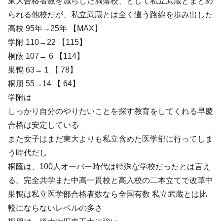
東大合格者数を減らした凋落校、として私立武蔵とまとめ
られる他校だが、私立武蔵とは全く違う路線を歩み出した
高校 95年→25年 【MAX】
学附 110→22 【115】
桐蔭 107→ 6 【114】
巣鴨 63→ 1 【 78】
桐朋 55→14 【 64】
学附は
しっかり自分のやりたいことを探す教育をしてくれる早慶
合格は安定している
また女子はまだ東大よりも私立含めた医学部に行ってしま
う時代だし
桐蔭は、100人オーバー時代は特殊な学校だったとは言え
る。完全共学また中高一貫校と高入校の二本立てで改革中
巣鴨は私立医学部合格者数なら全国有数 私立武蔵とは比
較にならないレベルの多さ