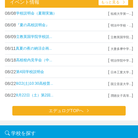
イベント情報
もっと見る
08/08
[
]
学校説明会（夏期実施）
拓殖大学第一...
08/08
[
]
『夏の高校説明会』
明法中学校・...
08/09
[
]
立教英国学院学校説...
立教英国学院...
08/11
[
]
真夏の夜の納涼企画...
大妻多摩中学...
08/18
[
]
高校校内見学会（中...
明治学院中学...
08/22
[
]
第4回学校説明会
日本工業大学...
08/22
[
]
8/22(土)10:30高校普...
国立音楽大学...
08/22
[
]
8月22日（土）第2回...
潤徳女子高等...
エデュログTOPへ
学校を探す