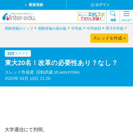
新規登録
ログイン
検索
メニュー
受験情報のトップ
受験情報の掲示板
中学校
中学校別
男子中学校
東
スレッドを作成 +
325
コメント
東大20名！改革の必要性あり？なし？
スレッド作成者: 旧制武蔵
(ID:akf/x3Y0i6k)
2020年 03月 10日 21:26
大学通信にて判明。