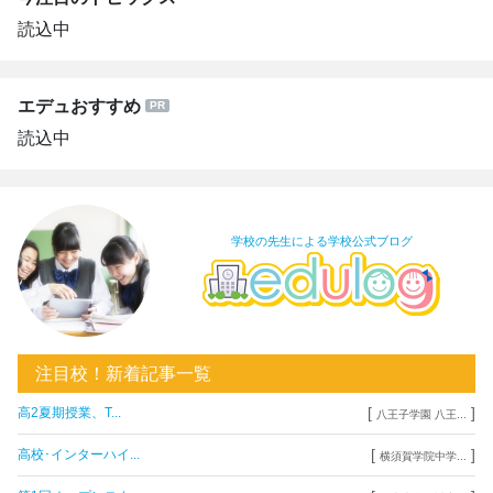
読込中
エデュおすすめ
読込中
学校の先生による学校公式ブログ
注目校！新着記事一覧
[
]
高2夏期授業、T...
八王子学園 八王...
[
]
高校･インターハイ...
横須賀学院中学...