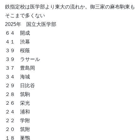
鉄指定校は医学部より東大の流れか。御三家の麻布駒東も
そこまで多くない
2025年 国立大医学部
６４ 開成
４１ 渋幕
３９ 桜蔭
３９ ラサール
３７ 豊島岡
３４ 海城
２９ 日比谷
２８ 筑駒
２６ 栄光
２４ 浦和
２２ 学附
２０ 筑附
１８ 巣鴨