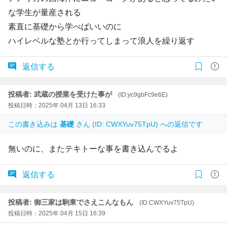
な学生が量産される
素直に基礎から学べばいいのに
ハイレベルな塾とか行ってしまって浪人を繰り返す
返信する
投稿者: 武蔵の授業を受けた事が
(ID:yc9gbFc9e6E)
投稿日時：2025年 04月 13日 16:33
この書き込みは
基礎
さん (ID: CWXYuv75TpU) への返信です
無いのに、またテキトーな事を書き込んでるよ
返信する
投稿者: 御三家は駒東でさえこんなもん
(ID:CWXYuv75TpU)
投稿日時：2025年 04月 15日 16:39