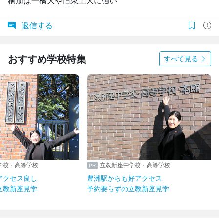
桐朋は一橋大や旧東工大に強い
返信する
おすすめ学校特集
すべて見る
学校・高等学校
立教新座中学校・高等学校
アクセス良し
豊洲駅からも好アクセス
立教新座見学
予約要らずの立教新座見学