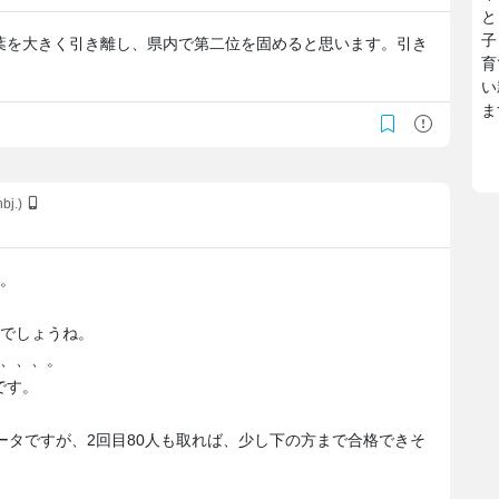
と
子
葉を大きく引き離し、県内で第二位を固めると思います。引き
育
い
ま
bj.)
す。
のでしょうね。
が、、、。
です。
ータですが、2回目80人も取れば、少し下の方まで合格できそ