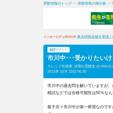
受験情報のトップ
受験情報の掲示板
東大現役合格を実現！M
インターエデュPICKUP
207
コメント
市川中･･･受かりたい
スレッド作成者: 頑張れ受験生
(ID:9N42ZL
2015年 10月 23日 06:30
市川中の過去問を解いていますが、
模試などでは合格可能性は50％な
親子共々市川中が第一希望なのです