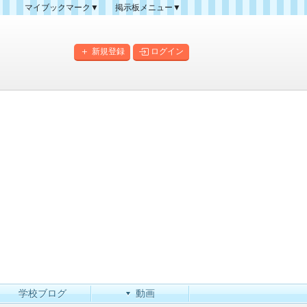
マイブックマーク▼
掲示板メニュー▼
クマーク一覧
掲示板の使い方
掲示板マップ
新規登録
ログイン
人気スレッドランキング
新規スレッド一覧
新着書き込み一覧
このカテゴリにスレッドを
作成
学校ブログ
動画