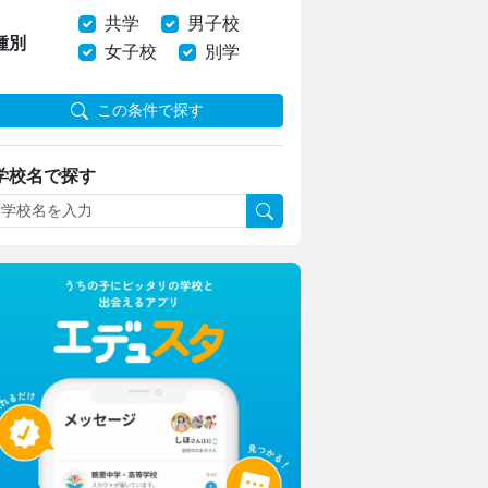
共学
男子校
種別
女子校
別学
この条件で探す
学校名で探す