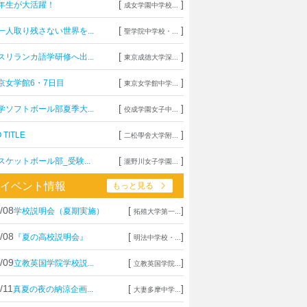
[
]
年生が大活躍！
成女学園中学校...
[
]
一人取り残さない世界を...
聖学院中学校・...
[
]
スリランカ語学研修へ出...
東京成徳大学深...
[
]
京女学館6・7日目
東京女学館中学...
[
]
学ソフトボール部夏季大...
佼成学園女子中...
[
]
 TITLE
二松學舍大学附...
[
]
スケットボール部_受験...
瀧野川女子学園...
イベント情報
もっと見る
/08
[
]
学校説明会（夏期実施）
拓殖大学第一...
/08
[
]
『夏の高校説明会』
明法中学校・...
/09
[
]
立教英国学院学校説...
立教英国学院...
/11
[
]
真夏の夜の納涼企画...
大妻多摩中学...