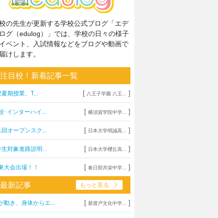
校の先生が更新する学校公式ブログ「エデ
ログ（edulog）」では、学校の日々の様子
イベント、入試情報などをブログや動画で
届けします。
注目校！新着記事一覧
[
]
2夏期授業、T...
八王子学園 八王...
[
]
校･インターハイ...
横須賀学院中学...
[
]
1回オープンスク...
日本大学明誠高...
[
]
年生対象進路説明...
日本大学櫻丘高...
[
]
東大会出場！！
春日部共栄中学...
最新記事
もっと見る
[
]
が動き、身体からエ...
新渡戸文化中学...