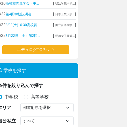
/18
[
]
高校校内見学会（中...
明治学院中学...
/22
[
]
第4回学校説明会
日本工業大学...
/22
[
]
8/22(土)10:30高校普...
国立音楽大学...
/22
[
]
8月22日（土）第2回...
潤徳女子高等...
エデュログTOPへ
学校を探す
条件を絞り込んで探す
中学校
高等学校
エリア
国公私立