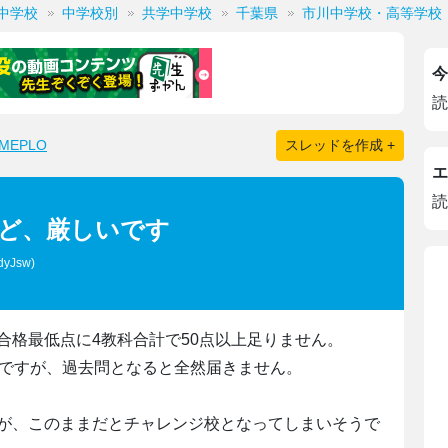
中学校
中学校別
共学中学校
千葉県
市川中学校・高等学校
今
読
EPLO
スレッドを作成 +
エ
読
けど、厳しいです
dyJsw)
合格最低点に4教科合計で50点以上足りません。
んですが、過去問となると全然届きません。
が、このままだとチャレンジ校となってしまいそうで