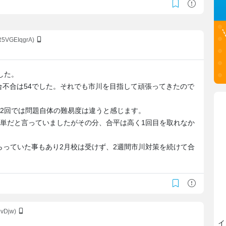
R5VGEIqgrA)
した。
の合不合は54でした。それでも市川を目指して頑張ってきたので
と2回では問題自体の難易度は違うと感じます。
簡単だと言っていましたがその分、合平は高く1回目を取れなか
らっていた事もあり2月校は受けず、2週間市川対策を続けて合
9vDjw)
イ