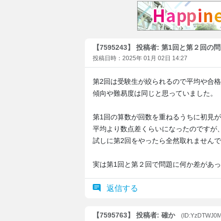
【7595243】 投稿者: 第1回と第２回の
投稿日時：2025年 01月 02日 14:27
第2回は受験生が絞られるので平均や合
傾向や難易度は同じと思っていました。
第1回の算数が回数を重ねるうちに初見が
平均より数点差くらいになったのですが
試しに第2回をやったら全然取れません
実は第1回と第２回で問題に何か差があ
返信する
【7595763】 投稿者: 確か
(ID:YzDTWJ0