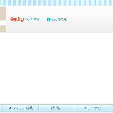
マイブッ
7万DL突破！
初めての方へ
スペシャル連載
特集
エデュナビ