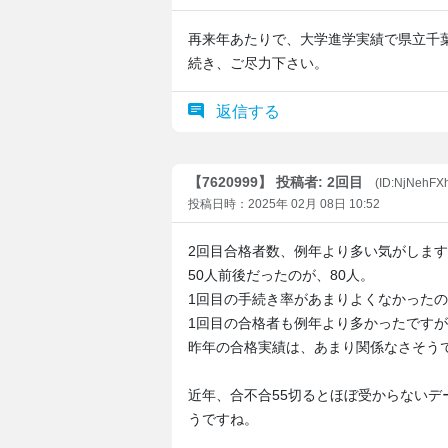
再来年あたりで、大学進学実績で県立千
続き、ご尽力下さい。
返信する
【7620999】 投稿者: 2回目
(ID:NjNehFXh
投稿日時：2025年 02月 08日 10:52
2回目合格者数、例年より多い気がしま
50人前後だったのが、80人。
1回目の手続き率があまりよくなかった
1回目の合格者も例年より多かったです
昨年の合格実績は、あまり関係なさそう
近年、合不合55切るとほぼ受からないデ
うですね。