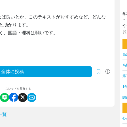
学
れば良いとか、このテキストがおすすめなど、どんな
ュ
と助かります。
や
お
く、国語・理科は弱いです。
高
高
全体に投稿
第
1
スレッドを共有する
関
一覧
心