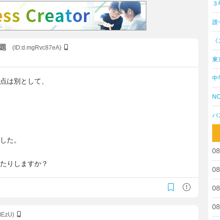
３
誰
《
問題
(ID:d.mgRvc87eA)
東
中
格点は別として、
NO
バ
、
でした。
08
ったりしますか？
08
08
08
MEzU)