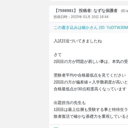
【7598981】 投稿者: なずな保護者
(ID
投稿日時：2025年 01月 10日 16:44
この書き込みは
確か
さん (ID: YzDTWJ
入試日近づいてきましたね
さて
2回目の方が問題が易しい事は、本気の
受験者平均や合格最低点を見てください
2回目の方が偏差値＝入学難易度が高い
合格最低点が30点程度高くなっています
出題担当の先生も
1回目は最上位層も受験する事と特待生
敗者復活で確かな基礎力を重視している