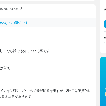
:a97Zg2QJpgo)
0MEzU) への返信です
受験生なら誰でも知っている事です
とは言え
ラインを明確にしたいので発展問題を出すが、2回目は実質的に
と答えた事があります