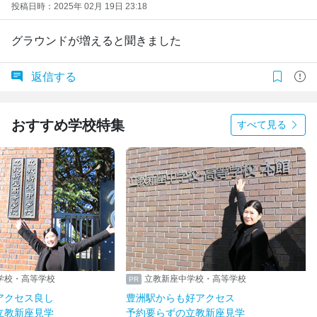
投稿日時：2025年 02月 19日 23:18
グラウンドが増えると聞きました
返信する
おすすめ学校特集
すべて見る
学校・高等学校
立教新座中学校・高等学校
アクセス良し
豊洲駅からも好アクセス
立教新座見学
予約要らずの立教新座見学