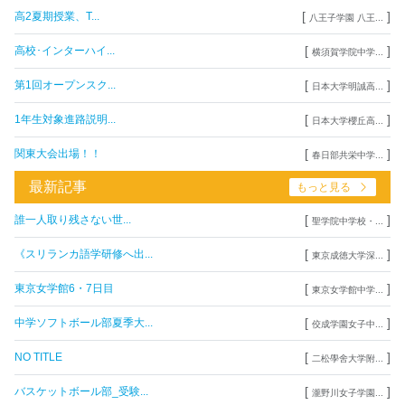
[
]
高2夏期授業、T...
八王子学園 八王...
[
]
高校･インターハイ...
横須賀学院中学...
[
]
第1回オープンスク...
日本大学明誠高...
[
]
1年生対象進路説明...
日本大学櫻丘高...
[
]
関東大会出場！！
春日部共栄中学...
最新記事
もっと見る
[
]
誰一人取り残さない世...
聖学院中学校・...
[
]
《スリランカ語学研修へ出...
東京成徳大学深...
[
]
東京女学館6・7日目
東京女学館中学...
[
]
中学ソフトボール部夏季大...
佼成学園女子中...
[
]
NO TITLE
二松學舍大学附...
[
]
バスケットボール部_受験...
瀧野川女子学園...