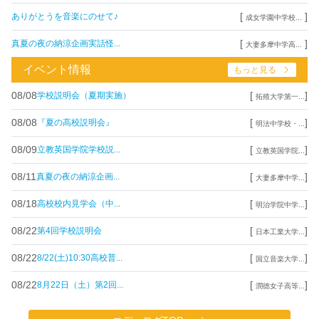
[
]
ありがとうを音楽にのせて♪
成女学園中学校...
[
]
真夏の夜の納涼企画実話怪...
大妻多摩中学高...
イベント情報
もっと見る
08/08
[
]
学校説明会（夏期実施）
拓殖大学第一...
08/08
[
]
『夏の高校説明会』
明法中学校・...
08/09
[
]
立教英国学院学校説...
立教英国学院...
08/11
[
]
真夏の夜の納涼企画...
大妻多摩中学...
08/18
[
]
高校校内見学会（中...
明治学院中学...
08/22
[
]
第4回学校説明会
日本工業大学...
08/22
[
]
8/22(土)10:30高校普...
国立音楽大学...
08/22
[
]
8月22日（土）第2回...
潤徳女子高等...