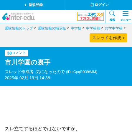
新規登録
ログイン
検索
メニュー
受験情報のトップ
受験情報の掲示板
中学校
中学校別
共学中学校
千
スレッドを作成 +
38
コメント
市川学園の裏手
スレッド作成者: 気になったので
(ID:cGpqR039WiM)
2025年 02月 19日 14:38
スレ立てするほどではないですが、