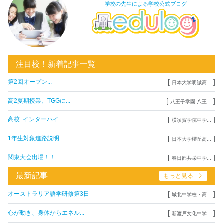
学校の先生による学校公式ブログ
注目校！新着記事一覧
[
]
第2回オープン...
日本大学明誠高...
[
]
高2夏期授業、TGGに...
八王子学園 八王...
[
]
高校･インターハイ...
横須賀学院中学...
[
]
1年生対象進路説明...
日本大学櫻丘高...
[
]
関東大会出場！！
春日部共栄中学...
最新記事
もっと見る
[
]
オーストラリア語学研修第3日
城北中学校・高...
[
]
心が動き、身体からエネル...
新渡戸文化中学...