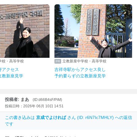
学校・高等学校
立教新座中学校・高等学校
好アクセス
吉祥寺駅からアクセス良し
立教新座見学
予約要らずの立教新座見学
投稿者: まあ
(ID:d66B4sF/PiM)
投稿日時：2026年 06月 10日 14:51
この書き込みは
京成でよければ
さん (ID: r6N7Ic7MHLY) への返信
です