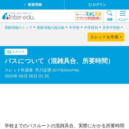
新規登録
ログイン
検索
メニュー
受験情報のトップ
受験情報の掲示板
中学校
中学校別
共学中学校
千
スレッドを作成 +
11
コメント
バスについて（混雑具合、所要時間）
スレッド作成者: 市川志望
(ID:lYB2dcivFNk)
2026年 06月 06日 01:35
学校までのバスルートの混雑具合、実際にかかる所要時間