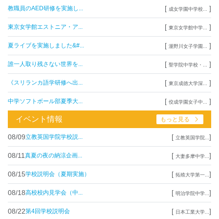
[
]
教職員のAED研修を実施し...
成女学園中学校...
[
]
東京女学館エストニア・ア...
東京女学館中学...
[
]
夏ライブを実施しました&#...
瀧野川女子学園...
[
]
誰一人取り残さない世界を...
聖学院中学校・...
[
]
《スリランカ語学研修へ出...
東京成徳大学深...
[
]
中学ソフトボール部夏季大...
佼成学園女子中...
イベント情報
もっと見る
08/09
[
]
立教英国学院学校説...
立教英国学院...
08/11
[
]
真夏の夜の納涼企画...
大妻多摩中学...
08/15
[
]
学校説明会（夏期実施）
拓殖大学第一...
08/18
[
]
高校校内見学会（中...
明治学院中学...
08/22
[
]
第4回学校説明会
日本工業大学...