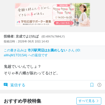
投稿者: 京成でよければ
(ID:r6N7Ic7MHLY)
投稿日時：2026年 06月 10日 14:43
この書き込みは
市川駅周辺はお薦めしない
さん (ID:
aMvjM1TD1SA) への返信です
鬼越でいいんでしょ？
そりゃ本八幡が賑わってるけど。
返信する
おすすめ学校特集
すべて見る