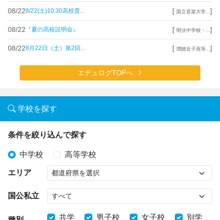
08/22
[
]
8/22(土)10:30高校普...
国立音楽大学...
08/22
[
]
『夏の高校説明会』
明法中学校・...
08/22
[
]
8月22日（土）第2回...
潤徳女子高等...
エデュログTOPへ
学校を探す
条件を絞り込んで探す
中学校
高等学校
エリア
国公私立
共学
男子校
女子校
別学
種別