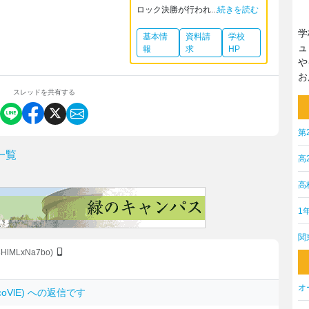
ロック決勝が行われ...
続きを読む
学
基本情
資料請
学校
ュ
報
求
HP
や
お
スレッドを共有する
第
一覧
高
高
1
関
:3HlMLxNa7bo)
オ
dcoVlE) への返信です