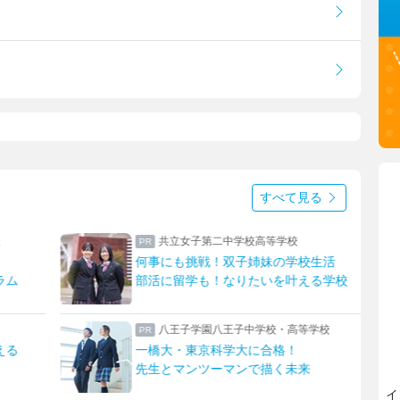
すべて見る
校
上野学園中学校・高等学校
学校生活
ハープやフルート！ひとり一つの楽器
叶える学校
上野ならではのフィールドワーク
高等学校
日本大学豊山女子中学校・高等学校
！
理想を形にデザインと機能性をアップ
未来
生徒たちに託された夏服リニューアル
イ