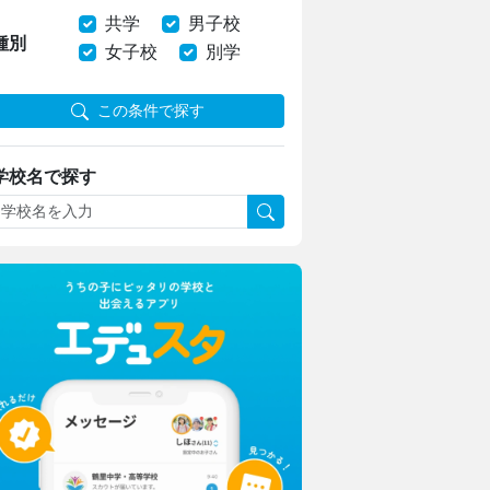
共学
男子校
種別
女子校
別学
この条件で探す
学校名で探す