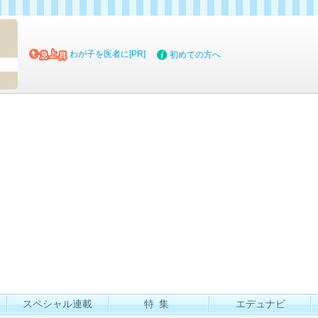
マイブッ
わが子を医者に[PR]
初めての方へ
スペシャル連載
特集
エデュナビ