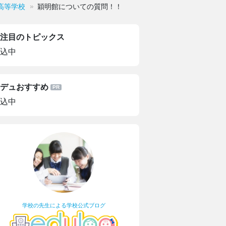
高等学校
穎明館についての質問！！
注目のトピックス
込中
デュおすすめ
込中
学校の先生による学校公式ブログ