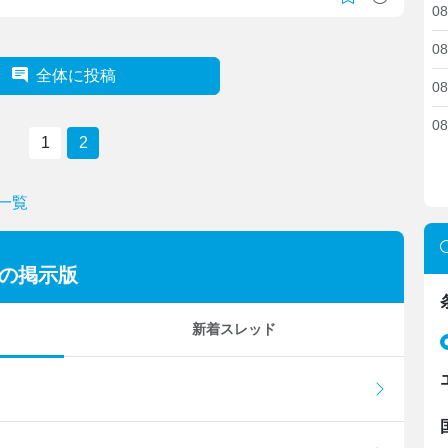
08
08
全体に投稿
08
08
1
2
一覧
ーの掲示版
新着スレッド