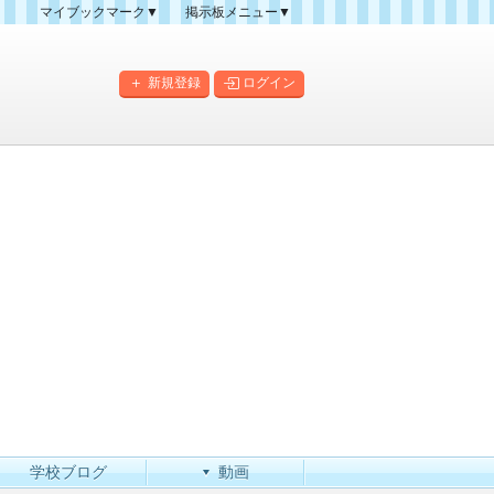
マイブックマーク▼
掲示板メニュー▼
クマーク一覧
掲示板の使い方
掲示板マップ
新規登録
ログイン
人気スレッドランキング
新規スレッド一覧
新着書き込み一覧
このカテゴリにスレッドを
作成
学校ブログ
動画