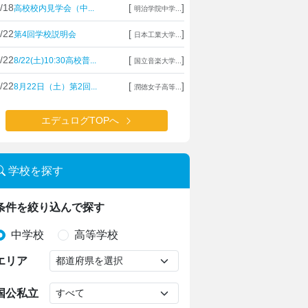
/18
[
]
高校校内見学会（中...
明治学院中学...
/22
[
]
第4回学校説明会
日本工業大学...
/22
[
]
8/22(土)10:30高校普...
国立音楽大学...
/22
[
]
8月22日（土）第2回...
潤徳女子高等...
エデュログTOPへ
学校を探す
条件を絞り込んで探す
中学校
高等学校
エリア
国公私立