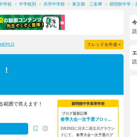
中学校
中学校別
共学中学校
東京都 三多摩
穎明館中学・
今
読
EPLO
スレッドを作成 +
エ
読
！！
る範囲で答えます！
穎明館中学高等学校
ブログ最新記事
春季大会一次予選ブロッ...
3月20日に日大二高立川グラウン
ドにて、 春季大会一次予選のブ