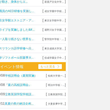
[
]
が動き、身体からエ...
新渡戸文化中学...
[
]
職員のAED研修を実施し...
成女学園中学校...
[
]
京女学館エストニア・ア...
東京女学館中学...
[
]
ライブを実施しました&#...
瀧野川女子学園...
[
]
一人取り残さない世界を...
聖学院中学校・...
[
]
スリランカ語学研修へ出...
東京成徳大学深...
[
]
学ソフトボール部夏季大...
佼成学園女子中...
イベント情報
もっと見る
/08
[
]
学校説明会（夏期実施）
拓殖大学第一...
/08
[
]
『夏の高校説明会』
明法中学校・...
/09
[
]
立教英国学院学校説...
立教英国学院...
/11
[
]
真夏の夜の納涼企画...
大妻多摩中学...