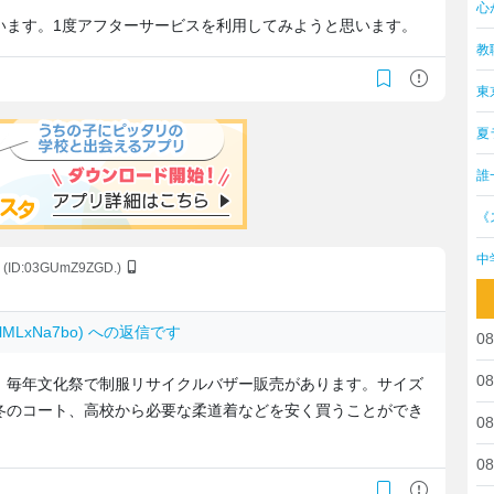
心
います。1度アフターサービスを利用してみようと思います。
教
東
夏
誰
《
中
(ID:03GUmZ9ZGD.)
3HlMLxNa7bo) への返信です
08
08
、毎年文化祭で制服リサイクルバザー販売があります。サイズ
冬のコート、高校から必要な柔道着などを安く買うことができ
08
08