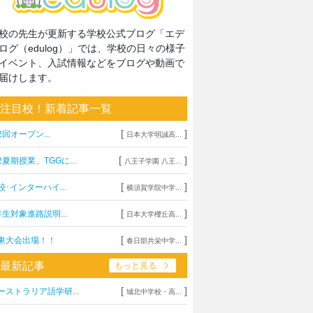
校の先生が更新する学校公式ブログ「エデ
ログ（edulog）」では、学校の日々の様子
イベント、入試情報などをブログや動画で
届けします。
注目校！新着記事一覧
[
]
2回オープン...
日本大学明誠高...
[
]
2夏期授業、TGGに...
八王子学園 八王...
[
]
校･インターハイ...
横須賀学院中学...
[
]
年生対象進路説明...
日本大学櫻丘高...
[
]
東大会出場！！
春日部共栄中学...
最新記事
もっと見る
[
]
ーストラリア語学研...
城北中学校・高...