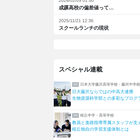
2026/02/09 01:50
成蹊高校の偏差値って…
2025/11/21 12:36
スクールランチの現状
スペシャル連載
沢高等学校・藤沢中学校
共立女子第二中学校高等学
ではの中高大連携
何事にも挑戦！双子姉妹の
部との多彩なプログラム
部活に留学も！なりたいを
高等学校
八王子学園八王子中学校・
導専属スタッフが支える
一橋大・東京科学大に合格
習支援体制とは
先生とマンツーマンで描く