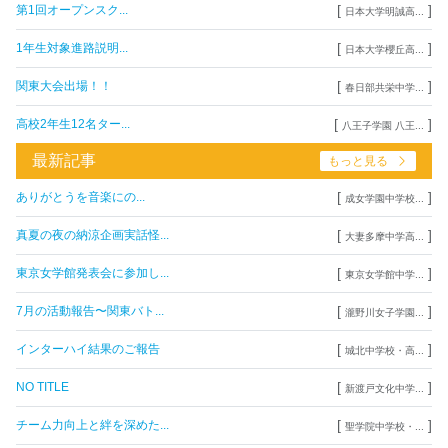
[
]
第1回オープンスク...
日本大学明誠高...
[
]
1年生対象進路説明...
日本大学櫻丘高...
[
]
関東大会出場！！
春日部共栄中学...
[
]
高校2年生12名ター...
八王子学園 八王...
最新記事
もっと見る
[
]
ありがとうを音楽にの...
成女学園中学校...
[
]
真夏の夜の納涼企画実話怪...
大妻多摩中学高...
[
]
東京女学館発表会に参加し...
東京女学館中学...
[
]
7月の活動報告〜関東バト...
瀧野川女子学園...
[
]
インターハイ結果のご報告
城北中学校・高...
[
]
NO TITLE
新渡戸文化中学...
[
]
チーム力向上と絆を深めた...
聖学院中学校・...