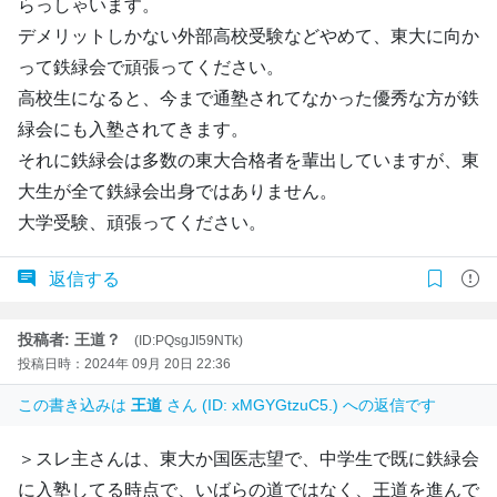
らっしゃいます。
デメリットしかない外部高校受験などやめて、東大に向か
って鉄緑会で頑張ってください。
高校生になると、今まで通塾されてなかった優秀な方が鉄
緑会にも入塾されてきます。
それに鉄緑会は多数の東大合格者を輩出していますが、東
大生が全て鉄緑会出身ではありません。
大学受験、頑張ってください。
返信する
投稿者: 王道？
(ID:PQsgJI59NTk)
投稿日時：2024年 09月 20日 22:36
この書き込みは
王道
さん (ID: xMGYGtzuC5.) への返信です
＞スレ主さんは、東大か国医志望で、中学生で既に鉄緑会
に入塾してる時点で、いばらの道ではなく、王道を進んで