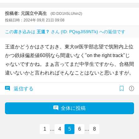
投稿者: 元国立中高生
(ID:DD1h5LUhin2)
投稿日時：2024年 09月 21日 09:08
この書き込みは
王道？
さん (ID: PQsgJI59NTk) への返信です
王道かどうかはさておき、東大or医学部志望で筑附内上位
かつ鉄緑偏差値60弱なら間違いなく"on the right track"じ
ゃないですかね。まぁ言ってまだ中学生ですから、合格間
違いないかと言われればそんなことはないと思いますが。
返信する
全体に投稿
1
…
4
5
6
…
8