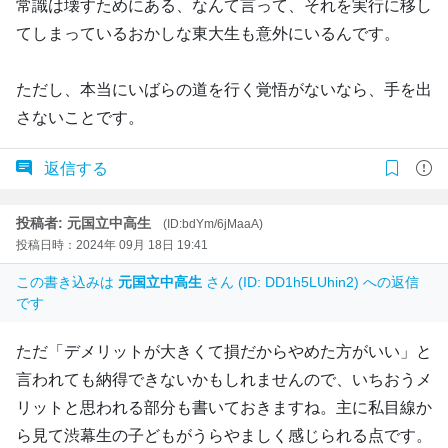
常識は壊すためにある、なんて言って、それを実行に移し
てしまっているおかしな東大生も意外にいるんです。
ただし、本当にいばらの道を行く覚悟がないなら、手を出
さないことです。
返信する
投稿者: 元国立中高生
(ID:bdYm/6jMaaA)
投稿日時：2024年 09月 18日 19:41
この書き込みは
元国立中高生
さん (ID: DD1h5LUhin2) への返信
です
ただ「デメリットが大きくて損だからやめた方がいい」と
言われても納得できないかもしれませんので、いちおうメ
リットと思われる部分も書いておきますね。主に私目線か
ら見て渋幕生の子どもがうらやましく感じられる点です。