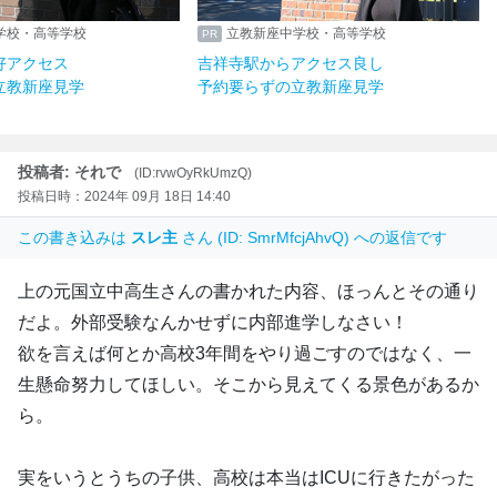
学校・高等学校
立教新座中学校・高等学校
好アクセス
吉祥寺駅からアクセス良し
立教新座見学
予約要らずの立教新座見学
投稿者: それで
(ID:rvwOyRkUmzQ)
投稿日時：2024年 09月 18日 14:40
この書き込みは
スレ主
さん (ID: SmrMfcjAhvQ) への返信です
上の元国立中高生さんの書かれた内容、ほっんとその通り
だよ。外部受験なんかせずに内部進学しなさい！
欲を言えば何とか高校3年間をやり過ごすのではなく、一
生懸命努力してほしい。そこから見えてくる景色があるか
ら。
実をいうとうちの子供、高校は本当はICUに行きたがった