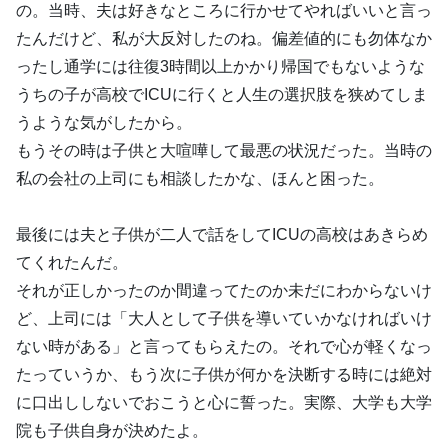
の。当時、夫は好きなところに行かせてやればいいと言っ
たんだけど、私が大反対したのね。偏差値的にも勿体なか
ったし通学には往復3時間以上かかり帰国でもないような
うちの子が高校でICUに行くと人生の選択肢を狭めてしま
うような気がしたから。
もうその時は子供と大喧嘩して最悪の状況だった。当時の
私の会社の上司にも相談したかな、ほんと困った。
最後には夫と子供が二人で話をしてICUの高校はあきらめ
てくれたんだ。
それが正しかったのか間違ってたのか未だにわからないけ
ど、上司には「大人として子供を導いていかなければいけ
ない時がある」と言ってもらえたの。それで心が軽くなっ
たっていうか、もう次に子供が何かを決断する時には絶対
に口出ししないでおこうと心に誓った。実際、大学も大学
院も子供自身が決めたよ。