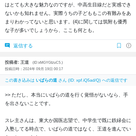
はとても大きな魅力なのですが、中高生目線だと実感でき
ないかも知れません。実際うちの子どももこの有難みをあ
まりわかってないと思います。(4)に関しては筑附も優秀
な子が多いでしょうから、ここも何とも。
返信する
投稿者: 王道
(ID:xMGYGtzuC5.)
投稿日時：2024年 09月 19日 00:17
この書き込みは
いばらの道
さん (ID: xpf.iQ5ad/Q) への返信です
>> ただし、本当にいばらの道を行く覚悟がないなら、手
を出さないことです。
スレ主さんは、東大か国医志望で、中学生で既に鉄緑会に
入塾してる時点で、いばらの道ではなく、王道を進んでい