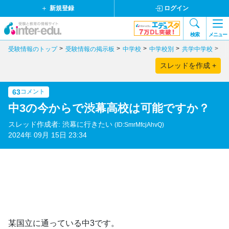
新規登録
ログイン
検索
メニュー
受験情報のトップ
受験情報の掲示板
中学校
中学校別
共学中学校
千
スレッドを作成 +
63
コメント
中3の今からで渋幕高校は可能ですか？
スレッド作成者: 渋幕に行きたい
(ID:SmrMfcjAhvQ)
2024年 09月 15日 23:34
某国立に通っている中3です。