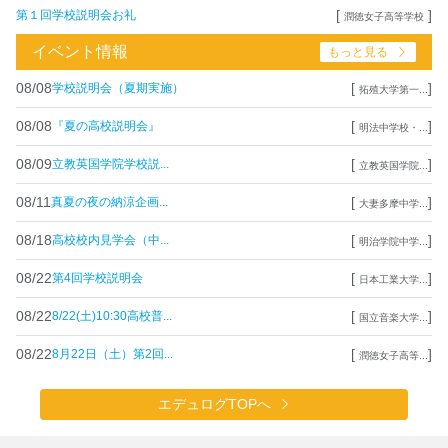
[
]
第１回学校説明会お礼
潤徳女子高等学校
イベント情報
もっと見る
08/08
[
]
学校説明会（夏期実施）
拓殖大学第一...
08/08
[
]
『夏の高校説明会』
明法中学校・...
08/09
[
]
立教英国学院学校説...
立教英国学院...
08/11
[
]
真夏の夜の納涼企画...
大妻多摩中学...
08/18
[
]
高校校内見学会（中...
明治学院中学...
08/22
[
]
第4回学校説明会
日本工業大学...
08/22
[
]
8/22(土)10:30高校普...
国立音楽大学...
08/22
[
]
8月22日（土）第2回...
潤徳女子高等...
エデュログTOPへ