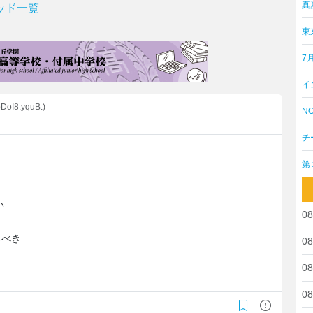
真
ッド一覧
東
7
イ
pDoI8.yquB.)
NO
チ
第
い
08
るべき
08
08
08