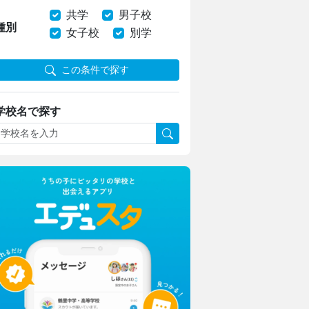
共学
男子校
種別
女子校
別学
この条件で探す
学校名で探す