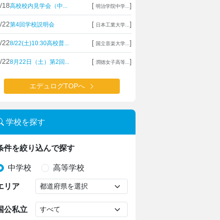
/18
[
]
高校校内見学会（中...
明治学院中学...
/22
[
]
第4回学校説明会
日本工業大学...
/22
[
]
8/22(土)10:30高校普...
国立音楽大学...
/22
[
]
8月22日（土）第2回...
潤徳女子高等...
エデュログTOPへ
学校を探す
条件を絞り込んで探す
中学校
高等学校
エリア
国公私立