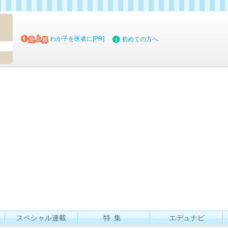
マイブッ
わが子を医者に[PR]
初めての方へ
スペシャル連載
特集
エデュナビ