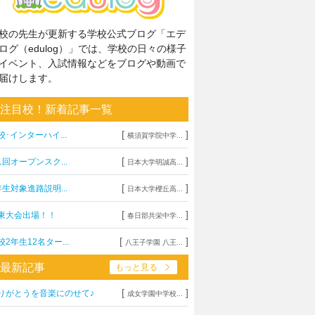
校の先生が更新する学校公式ブログ「エデ
ログ（edulog）」では、学校の日々の様子
イベント、入試情報などをブログや動画で
届けします。
注目校！新着記事一覧
[
]
校･インターハイ...
横須賀学院中学...
[
]
1回オープンスク...
日本大学明誠高...
[
]
年生対象進路説明...
日本大学櫻丘高...
[
]
東大会出場！！
春日部共栄中学...
[
]
校2年生12名ター...
八王子学園 八王...
最新記事
もっと見る
[
]
りがとうを音楽にのせて♪
成女学園中学校...