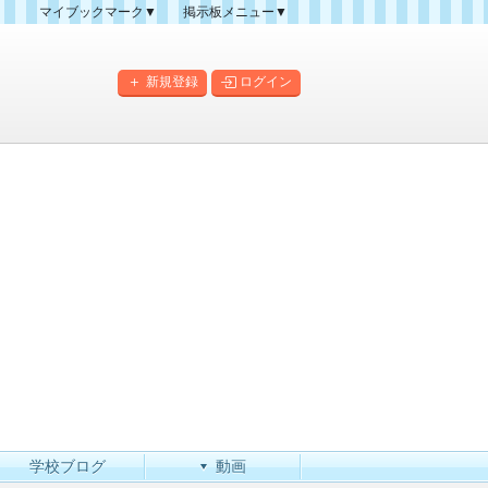
マイブックマーク▼
掲示板メニュー▼
クマーク一覧
掲示板の使い方
掲示板マップ
新規登録
ログイン
人気スレッドランキング
新規スレッド一覧
新着書き込み一覧
このカテゴリにスレッドを
作成
学校ブログ
動画