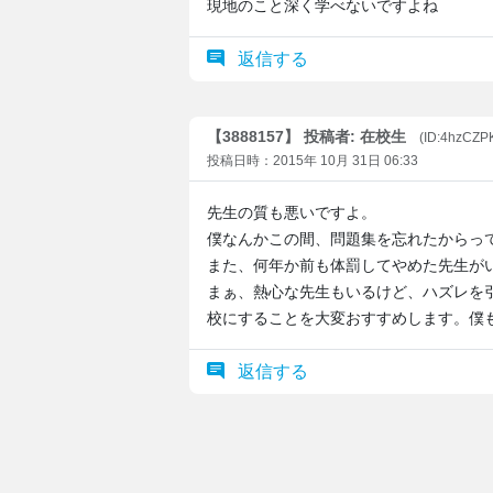
現地のこと深く学べないですよね
返信する
【3888157】 投稿者: 在校生
(ID:4hzCZP
投稿日時：2015年 10月 31日 06:33
先生の質も悪いですよ。
僕なんかこの間、問題集を忘れたからっ
また、何年か前も体罰してやめた先生が
まぁ、熱心な先生もいるけど、ハズレを
校にすることを大変おすすめします。僕
返信する