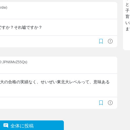
と
rdw)
子
育
い
ですか？それ嘘ですか？
ま
ID:JPN6MvZ55Qs)
阪大の合格の実績なく、せいぜい東北大レベルって、意味ある
全体に投稿