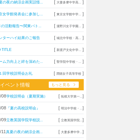
[
]
夏の夜の納涼企画実話怪...
大妻多摩中学高...
[
]
京女学館発表会に参加し...
東京女学館中学...
[
]
月の活動報告〜関東バト...
瀧野川女子学園...
[
]
ンターハイ結果のご報告
城北中学校・高...
[
]
 TITLE
新渡戸文化中学...
[
]
ーム力向上と絆を深めた...
聖学院中学校・...
[
]
１回学校説明会お礼
潤徳女子高等学校
イベント情報
もっと見る
/08
[
]
学校説明会（夏期実施）
拓殖大学第一...
/08
[
]
『夏の高校説明会』
明法中学校・...
/09
[
]
立教英国学院学校説...
立教英国学院...
/11
[
]
真夏の夜の納涼企画...
大妻多摩中学...