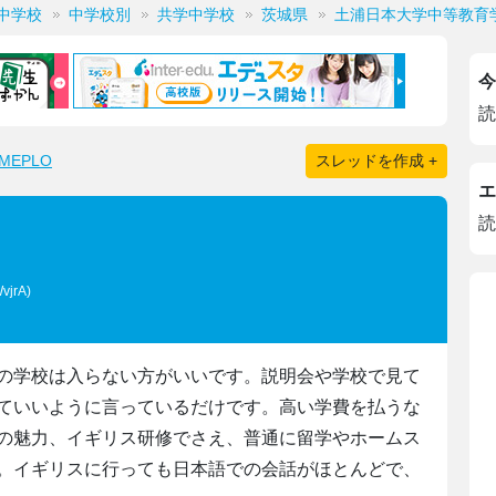
中学校
中学校別
共学中学校
茨城県
土浦日本大学中等教育
今
読
EPLO
スレッドを作成 +
エ
読
vjrA)
の学校は入らない方がいいです。説明会や学校で見て
ていいように言っているだけです。高い学費を払うな
の魅力、イギリス研修でさえ、普通に留学やホームス
。イギリスに行っても日本語での会話がほとんどで、