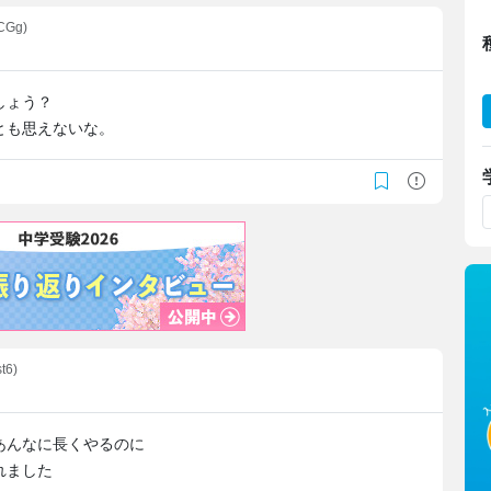
CGg)
しょう？
とも思えないな。
st6)
あんなに長くやるのに
れました