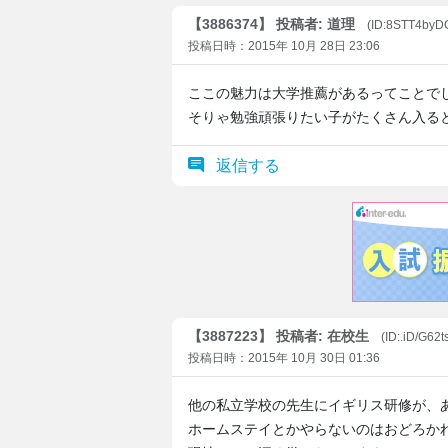
【3886374】 投稿者: 道理
(ID:8STT4byD
投稿日時：2015年 10月 28日 23:06
ここの魅力は大学推薦があるってことで
そりゃ勉強頑張りたい子がたくさん入る
返信する
【3887223】 投稿者: 在校生
(ID:.iD/G62t
投稿日時：2015年 10月 30日 01:36
他の私立学校の先生にイギリス研修が、
ホームステイとかやらないのはおどろか