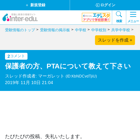
新規登録
ログイン
検索
メニュー
受験情報のトップ
受験情報の掲示板
中学校
中学校別
共学中学校
茨
スレッドを作成 +
2
コメント
保護者の方、PTAについて教えて下さい
スレッド作成者: マーガレット
(ID:KbNDCvdTjiU)
2019年 11月 10日 21:04
たびたびの投稿、失礼いたします。