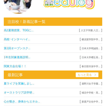
注目校！新着記事一覧
[
]
高2夏期授業、TGGに...
八王子学園 八王...
[
]
高校･インターハイ...
横須賀学院中学...
[
]
第1回オープンスク...
日本大学明誠高...
[
]
1年生対象進路説明...
日本大学櫻丘高...
[
]
関東大会出場！！
春日部共栄中学...
最新記事
もっと見る
[
]
夏ライブを実施しまし...
瀧野川女子学園...
[
]
オーストラリア語学研...
城北中学校・高...
[
]
心が動き、身体からエネル...
新渡戸文化中学...