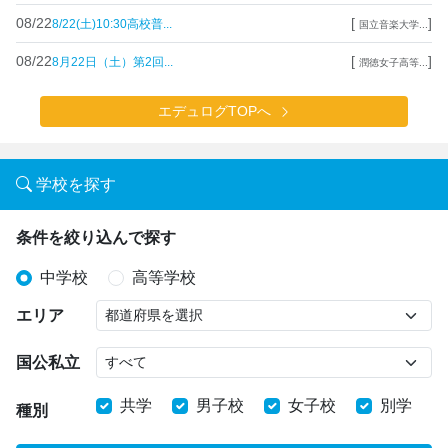
08/22
[
]
8/22(土)10:30高校普...
国立音楽大学...
08/22
[
]
8月22日（土）第2回...
潤徳女子高等...
エデュログTOPへ
学校を探す
条件を絞り込んで探す
中学校
高等学校
エリア
国公私立
共学
男子校
女子校
別学
種別