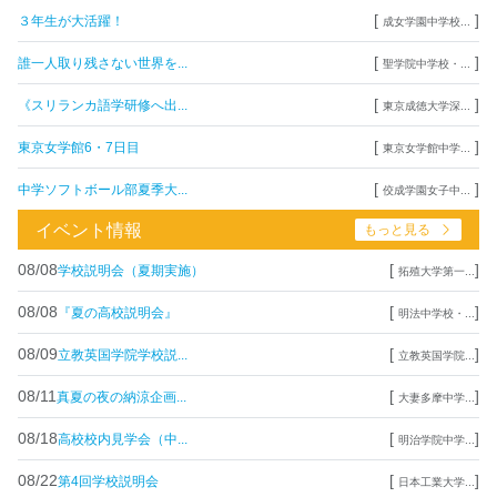
[
]
３年生が大活躍！
成女学園中学校...
[
]
誰一人取り残さない世界を...
聖学院中学校・...
[
]
《スリランカ語学研修へ出...
東京成徳大学深...
[
]
東京女学館6・7日目
東京女学館中学...
[
]
中学ソフトボール部夏季大...
佼成学園女子中...
イベント情報
もっと見る
08/08
[
]
学校説明会（夏期実施）
拓殖大学第一...
08/08
[
]
『夏の高校説明会』
明法中学校・...
08/09
[
]
立教英国学院学校説...
立教英国学院...
08/11
[
]
真夏の夜の納涼企画...
大妻多摩中学...
08/18
[
]
高校校内見学会（中...
明治学院中学...
08/22
[
]
第4回学校説明会
日本工業大学...