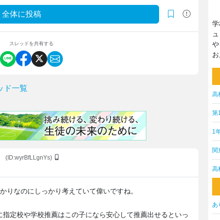
全体に投稿
学
ュ
や
スレッドを共有する
お
ッド一覧
高
第
1
関
(ID:wyrBfLLgnYs)
高
ばかりなのにしっかり考えていて偉いですね。
あ
に指定校や学校推薦はこの子になら安心して推薦出せるといっ