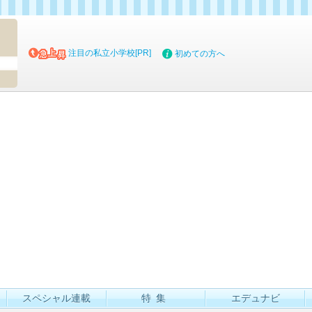
マイブッ
注目の私立小学校[PR]
初めての方へ
スペシャル連載
特集
エデュナビ