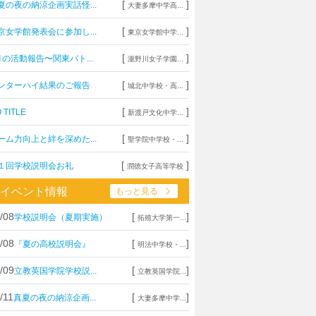
[
]
夏の夜の納涼企画実話怪...
大妻多摩中学高...
[
]
京女学館発表会に参加し...
東京女学館中学...
[
]
月の活動報告〜関東バト...
瀧野川女子学園...
[
]
ンターハイ結果のご報告
城北中学校・高...
[
]
 TITLE
新渡戸文化中学...
[
]
ーム力向上と絆を深めた...
聖学院中学校・...
[
]
１回学校説明会お礼
潤徳女子高等学校
イベント情報
もっと見る
/08
[
]
学校説明会（夏期実施）
拓殖大学第一...
/08
[
]
『夏の高校説明会』
明法中学校・...
/09
[
]
立教英国学院学校説...
立教英国学院...
/11
[
]
真夏の夜の納涼企画...
大妻多摩中学...