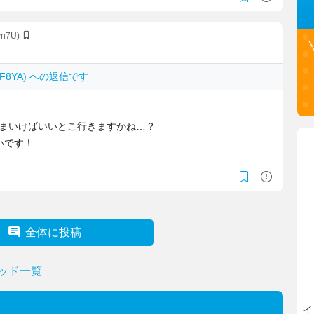
vn7U)
YvF8YA) への返信です
ままいけばいいとこ行きますかね…？
いです！
全体に投稿
ッド一覧
イ