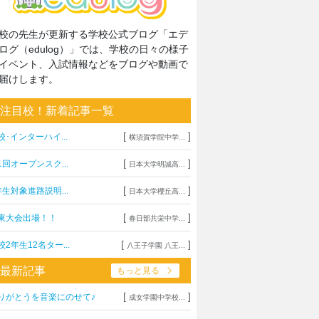
校の先生が更新する学校公式ブログ「エデ
ログ（edulog）」では、学校の日々の様子
イベント、入試情報などをブログや動画で
届けします。
注目校！新着記事一覧
[
]
校･インターハイ...
横須賀学院中学...
[
]
1回オープンスク...
日本大学明誠高...
[
]
年生対象進路説明...
日本大学櫻丘高...
[
]
東大会出場！！
春日部共栄中学...
[
]
校2年生12名ター...
八王子学園 八王...
最新記事
もっと見る
[
]
りがとうを音楽にのせて♪
成女学園中学校...