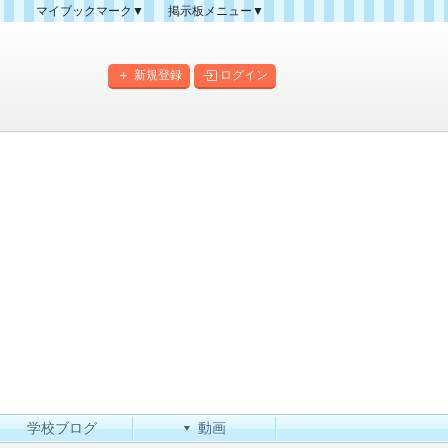
マイブックマーク▼
掲示板メニュー▼
クマーク一覧
掲示板の使い方
掲示板マップ
新規登録
ログイン
人気スレッドランキング
新規スレッド一覧
新着書き込み一覧
このカテゴリにスレッドを
作成
学校ブログ
動画