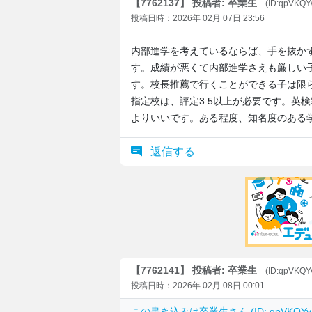
【7762137】 投稿者: 卒業生
(ID:qpVKQY
投稿日時：2026年 02月 07日 23:56
内部進学を考えているならば、手を抜か
す。成績が悪くて内部進学さえも厳しい
す。校長推薦で行くことができる子は限
指定校は、評定3.5以上が必要です。英
よりいいです。ある程度、知名度のある
返信する
【7762141】 投稿者: 卒業生
(ID:qpVKQY
投稿日時：2026年 02月 08日 00:01
この書き込みは
卒業生
さん (ID: qpVKQ