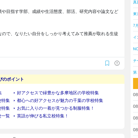
真
績や目指す学部、成績や生活態度、部活、研究内容や論文など
東
7
なので、なりたい自分をしっかり考えてみて推薦が取れる生徒
イ
NO
チ
第
08
08
08
08