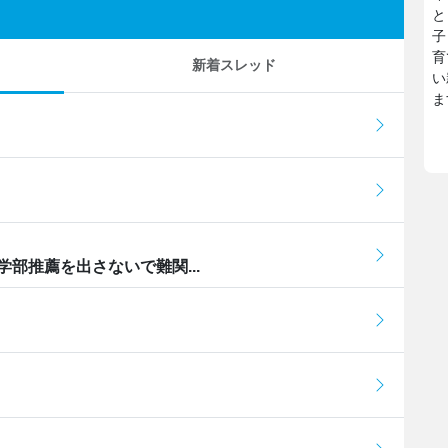
と
子
育
新着スレッド
い
ま
部推薦を出さないで難関...