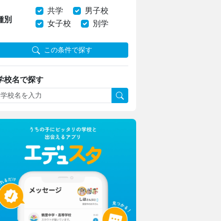
共学
男子校
種別
女子校
別学
この条件で探す
学校名で探す