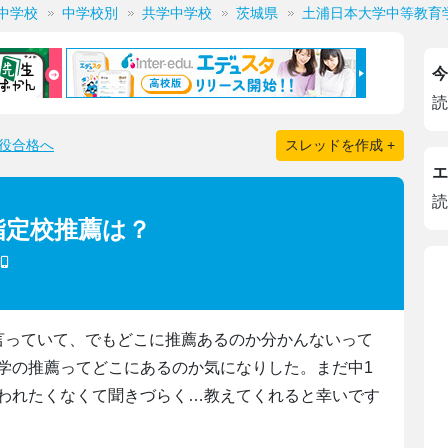
中学校
中学校別
共学中学校
茨城県
土浦日本大学中等教育
今
読
役合格へ
スレッドを作成 +
エ
読
指定校推薦は？
言っていて、でもどこに推薦あるのか分かんないって
学の推薦ってどこにあるのか気になりした。まだ中1
われたくなくて聞きづらく…教えてくれると幸いです