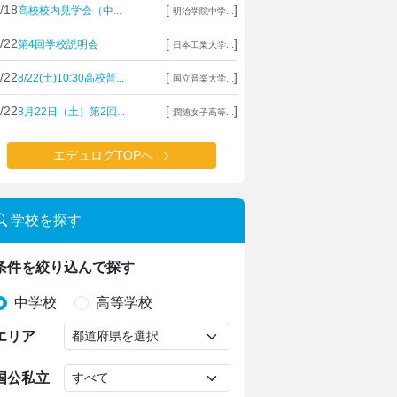
/18
[
]
高校校内見学会（中...
明治学院中学...
/22
[
]
第4回学校説明会
日本工業大学...
/22
[
]
8/22(土)10:30高校普...
国立音楽大学...
/22
[
]
8月22日（土）第2回...
潤徳女子高等...
エデュログTOPへ
学校を探す
条件を絞り込んで探す
中学校
高等学校
エリア
国公私立