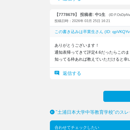
【7778679】 投稿者: 中1生
(ID:F.OsDpN
投稿日時：2026年 03月 25日 16:21
この書き込みは
卒業生
さん (ID: qpVKQ
ありがとうございます！
通知表帰ってきて評定4.6だったらこの
知ってる枠あれば教えていただけると幸
返信する
"土浦日本大学中等教育学校"のスレ
合わせてチェックしたい