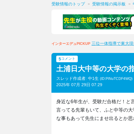
受験情報のトップ
受験情報の掲示板
三位一体指導で東大現
インターエデュPICKUP
5
コメント
土浦日大中等の大学の
スレッド作成者: 中1生
(ID:PlNuTCDF4WQ)
2025年 07月 29日 07:29
身近な6年生が、受験だ合格だ！と
言ってる先輩もいて、ふと中等の大
な事もあって先生にませ出るとか思