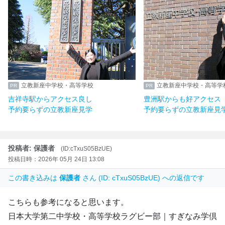
立教新座中学校・高等学校
立教新座中学校・高等学
吉祥寺駅からアクセス良し
豊洲駅からも好アクセス
予約要らずの立教新座見学
予約要らずの立教新座見
投稿者: 保護者
(ID:cTxuS05BzUE)
投稿日時：2026年 05月 24日 13:08
この書き込みは
保護者
さん (ID: cTxuS05BzUE) への返信です
こちらも参考になると思います。
日本大学第二中学校・高等学校ラグビー部｜すぎなみ学倶