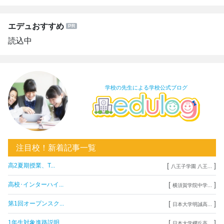
エデュおすすめ
読込中
学校の先生による学校公式ブログ
注目校！新着記事一覧
[
]
高2夏期授業、T...
八王子学園 八王...
[
]
高校･インターハイ...
横須賀学院中学...
[
]
第1回オープンスク...
日本大学明誠高...
[
]
1年生対象進路説明...
日本大学櫻丘高...