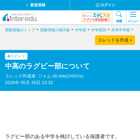
新規登録
ログイン
検索
メニュー
受験情報のトップ
受験情報の掲示板
中学校
中学校別
共学中学校
東
スレッドを作成 +
4
コメント
中高のラグビー部について
スレッド作成者: ジャム
(ID:4MkQT/0GY/o)
2026年 05月 20日 23:32
ラグビー部のある中学を検討している保護者です。