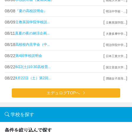
拓殖大学第一...
08/08
[
]
『夏の高校説明会』
明法中学校・...
08/09
[
]
立教英国学院学校説...
立教英国学院...
08/11
[
]
真夏の夜の納涼企画...
大妻多摩中学...
08/18
[
]
高校校内見学会（中...
明治学院中学...
08/22
[
]
第4回学校説明会
日本工業大学...
08/22
[
]
8/22(土)10:30高校普...
国立音楽大学...
08/22
[
]
8月22日（土）第2回...
潤徳女子高等...
エデュログTOPへ
学校を探す
条件を絞り込んで探す