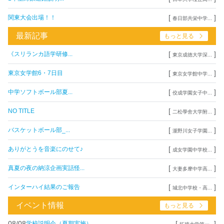
[
]
関東大会出場！！
春日部共栄中学...
最新記事
もっと見る
[
]
《スリランカ語学研修...
東京成徳大学深...
[
]
東京女学館6・7日目
東京女学館中学...
[
]
中学ソフトボール部夏...
佼成学園女子中...
[
]
NO TITLE
二松學舍大学附...
[
]
バスケットボール部_...
瀧野川女子学園...
[
]
ありがとうを音楽にのせて♪
成女学園中学校...
[
]
真夏の夜の納涼企画実話怪...
大妻多摩中学高...
[
]
インターハイ結果のご報告
城北中学校・高...
イベント情報
もっと見る
08/08
[
]
学校説明会（夏期実施）