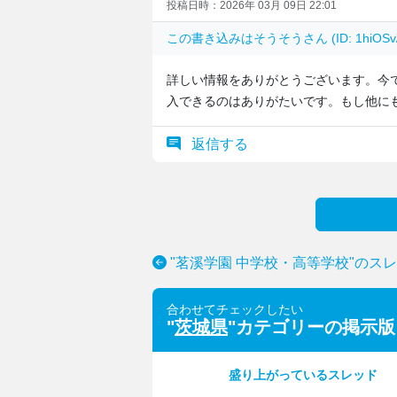
投稿日時：2026年 03月 09日 22:01
この書き込みは
そうそう
さん (ID: 1hiO
詳しい情報をありがとうございます。今
入できるのはありがたいです。もし他に
返信する
"茗溪学園 中学校・高等学校"のス
合わせてチェックしたい
"
茨城県
"カテゴリーの掲示版
盛り上がっているスレッド