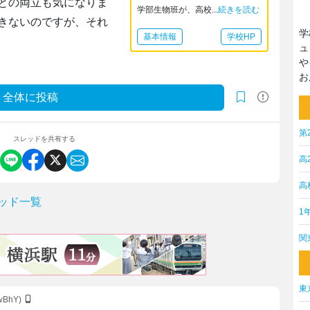
との両立も気になりま
学部生物班が、高校...
続きを読む
きないのですが、それ
学
基本情報
学校HP
ュ
や
お
全体に投稿
第
スレッドを共有する
高
高
レッド一覧
1
関
東
/wBhY)