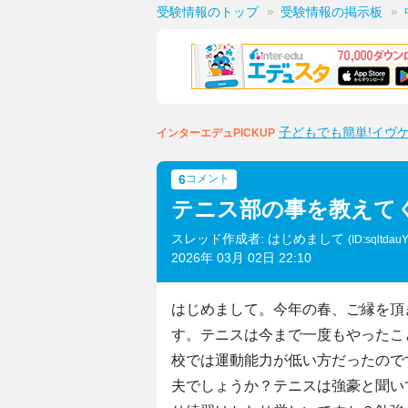
受験情報のトップ
受験情報の掲示板
子どもでも簡単!イヴ
インターエデュPICKUP
6
コメント
テニス部の事を教えて
スレッド作成者: はじめまして
(ID:sqltdau
2026年 03月 02日 22:10
はじめまして。今年の春、ご縁を頂
す。テニスは今まで一度もやったこ
校では運動能力が低い方だったので
夫でしょうか？テニスは強豪と聞い