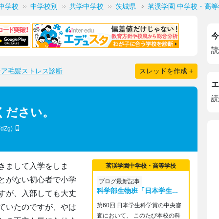
中学校
中学校別
共学中学校
茨城県
茗溪学園 中学校・高等
今
読
ケア毛髪ストレス診断
スレッドを作成 +
エ
読
ください。
YdZg)
きまして入学をしま
茗渓学園中学校・高等学校
とがない初心者で小学
ブログ最新記事
科学部生物班「日本学生...
すが、入部しても大丈
第60回 日本学生科学賞の中央審
ていたのですが、やは
査において、 このたび本校の科