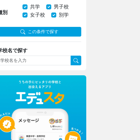
共学
男子校
種別
女子校
別学
この条件で探す
学校名で探す