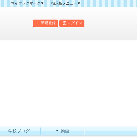
マイブックマーク▼
掲示板メニュー▼
クマーク一覧
掲示板の使い方
掲示板マップ
新規登録
ログイン
人気スレッドランキング
新規スレッド一覧
新着書き込み一覧
このカテゴリにスレッドを
作成
学校ブログ
動画