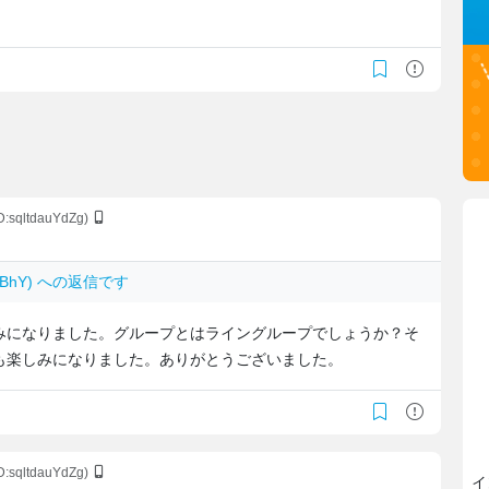
ID:sqltdauYdZg)
v/wBhY) への返信です
みになりました。グループとはライングループでしょうか？そ
も楽しみになりました。ありがとうございました。
ID:sqltdauYdZg)
イ