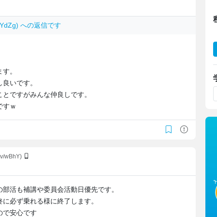
dauYdZg) への返信です
ます。
し良いです。
ことですがみんな仲良しです。
ですｗ
Sv/wBhY)
の部活も補講や委員会活動日優先です。
終に必ず乗れる様に終了します。
ので安心です