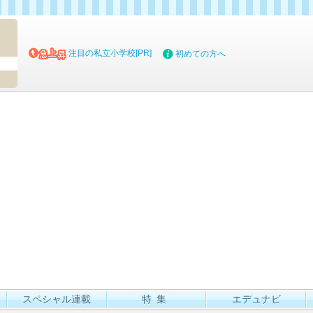
マイブッ
注目の私立小学校[PR]
初めての方へ
スペシャル連載
特集
エデュナビ