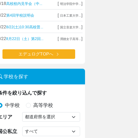
/18
[
]
高校校内見学会（中...
明治学院中学...
/22
[
]
第4回学校説明会
日本工業大学...
/22
[
]
8/22(土)10:30高校普...
国立音楽大学...
/22
[
]
8月22日（土）第2回...
潤徳女子高等...
エデュログTOPへ
学校を探す
条件を絞り込んで探す
中学校
高等学校
エリア
国公私立