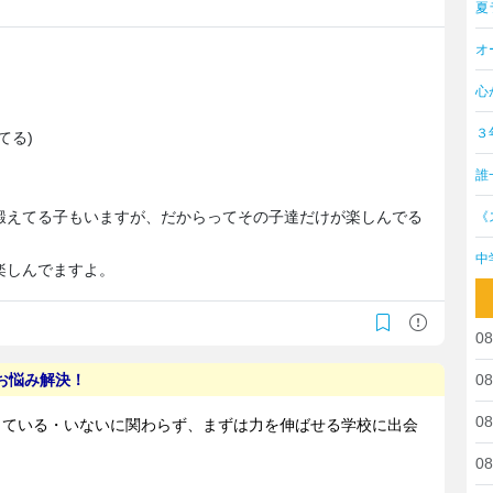
夏
オ
心
３
てる)
誰
鍛えてる子もいますが、だからってその子達だけが楽しんでる
《
中
楽しんでますよ。
08
08
08
08