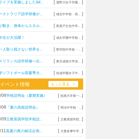
[
]
ライブを実施しました&#...
瀧野川女子学園...
[
]
ーストラリア語学研修が...
城北中学校・高...
[
]
が動き、身体からエネル...
新渡戸文化中学...
[
]
年生が大活躍！
成女学園中学校...
[
]
一人取り残さない世界を...
聖学院中学校・...
[
]
スリランカ語学研修へ出...
東京成徳大学深...
[
]
学ソフトボール部夏季大...
佼成学園女子中...
イベント情報
もっと見る
/08
[
]
学校説明会（夏期実施）
拓殖大学第一...
/08
[
]
『夏の高校説明会』
明法中学校・...
/09
[
]
立教英国学院学校説...
立教英国学院...
/11
[
]
真夏の夜の納涼企画...
大妻多摩中学...