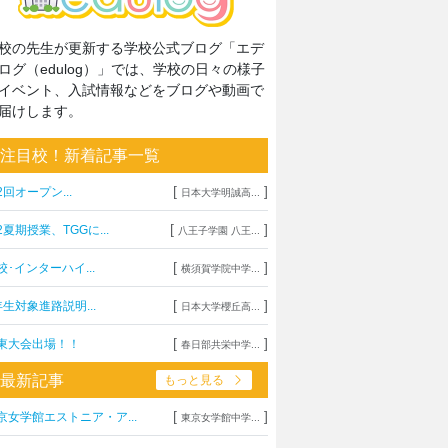
校の先生が更新する学校公式ブログ「エデ
ログ（edulog）」では、学校の日々の様子
イベント、入試情報などをブログや動画で
届けします。
注目校！新着記事一覧
[
]
2回オープン...
日本大学明誠高...
[
]
2夏期授業、TGGに...
八王子学園 八王...
[
]
校･インターハイ...
横須賀学院中学...
[
]
年生対象進路説明...
日本大学櫻丘高...
[
]
東大会出場！！
春日部共栄中学...
最新記事
もっと見る
[
]
京女学館エストニア・ア...
東京女学館中学...