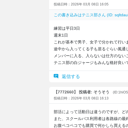
投稿日時：2026年 03月 08日 16:05
この書き込みは
テニス部
さん (ID: sqlt
練習は平日3日
週末1日
これが基本で男子、女子で分かれて行い
途中から入ってくる子も居るぐらい風通
メンバーに入る、入らないは仕方のない
テニス部の白ジャージもみんな格好良い
返信する
【7772660】 投稿者: そうそう
(ID:1hiO
投稿日時：2026年 03月 08日 16:13
部活によって活動日は違うのですが、ど
また、スクールバス利用者は各路線の最
お腹ペコペコでも購買で何かしら買える