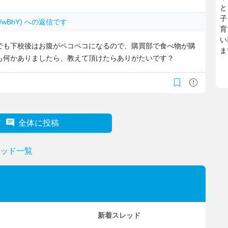
と
子
Sv/wBhY) への返信です
育
い
でも下校後はお腹がペコペコになるので、購買部で食べ物が購
ま
も何かありましたら、教えて頂けたらありがたいです？
全体に投稿
レッド一覧
新着スレッド