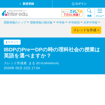
新規登録
ログイン
検索
メニュー
受験情報のトップ
受験情報の掲示板
中学校
中学校別
共学中学校
茨
スレッドを作成 +
1
コメント
IBDPのPreーDPの時の理科社会の授業は
英語を選べますか？
スレッド作成者: まる
(ID:/vLMmtv6nnA)
2026年 05月 22日 17:04