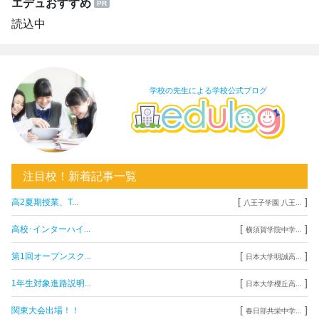
エデュおすすめ
読込中
学校の先生による学校公式ブログ
注目校！新着記事一覧
[
]
高2夏期授業、T...
八王子学園 八王...
[
]
高校･インターハイ...
横須賀学院中学...
[
]
第1回オープンスク...
日本大学明誠高...
[
]
1年生対象進路説明...
日本大学櫻丘高...
[
]
関東大会出場！！
春日部共栄中学...