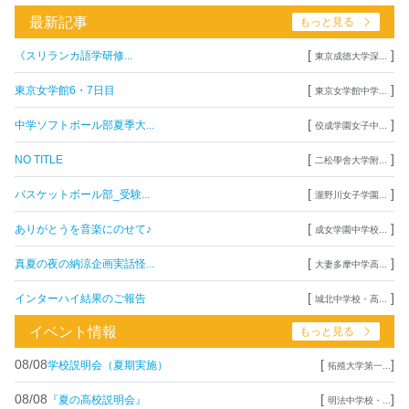
最新記事
もっと見る
[
]
《スリランカ語学研修...
東京成徳大学深...
[
]
東京女学館6・7日目
東京女学館中学...
[
]
中学ソフトボール部夏季大...
佼成学園女子中...
[
]
NO TITLE
二松學舍大学附...
[
]
バスケットボール部_受験...
瀧野川女子学園...
[
]
ありがとうを音楽にのせて♪
成女学園中学校...
[
]
真夏の夜の納涼企画実話怪...
大妻多摩中学高...
[
]
インターハイ結果のご報告
城北中学校・高...
イベント情報
もっと見る
08/08
[
]
学校説明会（夏期実施）
拓殖大学第一...
08/08
[
]
『夏の高校説明会』
明法中学校・...