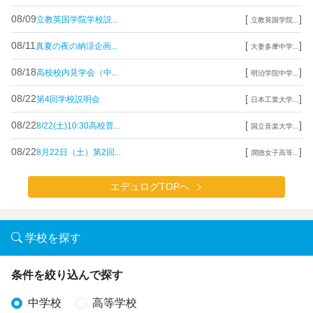
08/09
[
]
立教英国学院学校説...
立教英国学院...
08/11
[
]
真夏の夜の納涼企画...
大妻多摩中学...
08/18
[
]
高校校内見学会（中...
明治学院中学...
08/22
[
]
第4回学校説明会
日本工業大学...
08/22
[
]
8/22(土)10:30高校普...
国立音楽大学...
08/22
[
]
8月22日（土）第2回...
潤徳女子高等...
エデュログTOPへ
学校を探す
条件を絞り込んで探す
中学校
高等学校