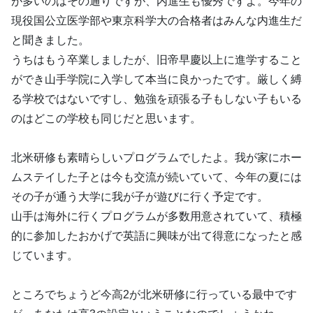
が多いのはその通りですが、内進生も優秀ですよ。今年の
現役国公立医学部や東京科学大の合格者はみんな内進生だ
と聞きました。
うちはもう卒業しましたが、旧帝早慶以上に進学すること
ができ山手学院に入学して本当に良かったです。厳しく縛
る学校ではないですし、勉強を頑張る子もしない子もいる
のはどこの学校も同じだと思います。
北米研修も素晴らしいプログラムでしたよ。我が家にホー
ムステイした子とは今も交流が続いていて、今年の夏には
その子が通う大学に我が子が遊びに行く予定です。
山手は海外に行くプログラムが多数用意されていて、積極
的に参加したおかげで英語に興味が出て得意になったと感
じています。
ところでちょうど今高2が北米研修に行っている最中です