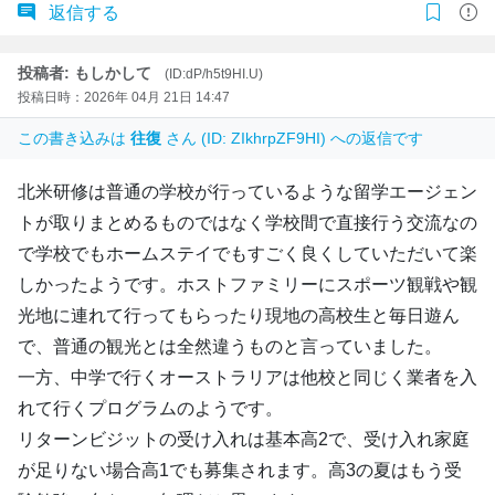
返信する
投稿者: もしかして
(ID:dP/h5t9HI.U)
投稿日時：2026年 04月 21日 14:47
この書き込みは
往復
さん (ID: ZIkhrpZF9HI) への返信です
北米研修は普通の学校が行っているような留学エージェン
トが取りまとめるものではなく学校間で直接行う交流なの
で学校でもホームステイでもすごく良くしていただいて楽
しかったようです。ホストファミリーにスポーツ観戦や観
光地に連れて行ってもらったり現地の高校生と毎日遊ん
で、普通の観光とは全然違うものと言っていました。
一方、中学で行くオーストラリアは他校と同じく業者を入
れて行くプログラムのようです。
リターンビジットの受け入れは基本高2で、受け入れ家庭
が足りない場合高1でも募集されます。高3の夏はもう受