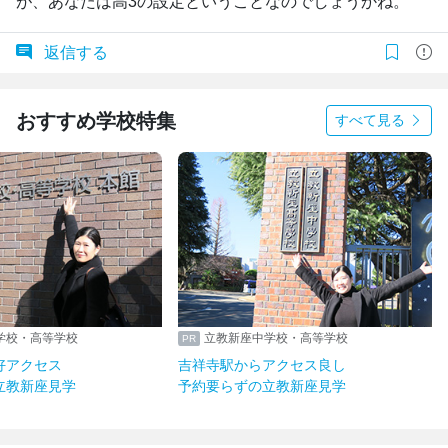
が、あなたは高3の設定ということなのでしょうかね。
返信する
おすすめ学校特集
すべて見る
学校・高等学校
立教新座中学校・高等学校
好アクセス
吉祥寺駅からアクセス良し
立教新座見学
予約要らずの立教新座見学