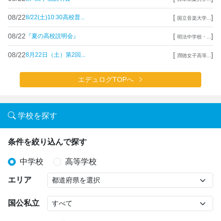
08/22
[
]
8/22(土)10:30高校普...
国立音楽大学...
08/22
[
]
『夏の高校説明会』
明法中学校・...
08/22
[
]
8月22日（土）第2回...
潤徳女子高等...
エデュログTOPへ
学校を探す
条件を絞り込んで探す
中学校
高等学校
エリア
国公私立