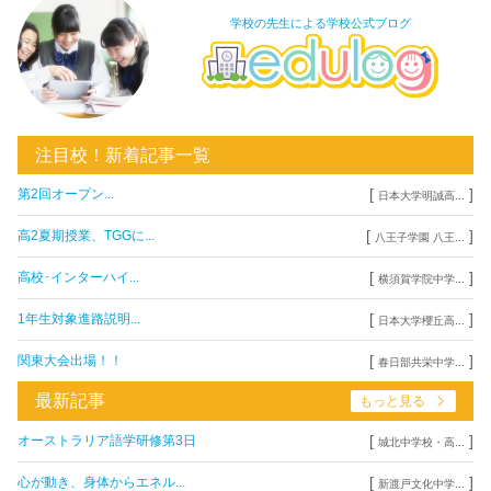
学校の先生による学校公式ブログ
注目校！新着記事一覧
[
]
第2回オープン...
日本大学明誠高...
[
]
高2夏期授業、TGGに...
八王子学園 八王...
[
]
高校･インターハイ...
横須賀学院中学...
[
]
1年生対象進路説明...
日本大学櫻丘高...
[
]
関東大会出場！！
春日部共栄中学...
最新記事
もっと見る
[
]
オーストラリア語学研修第3日
城北中学校・高...
[
]
心が動き、身体からエネル...
新渡戸文化中学...