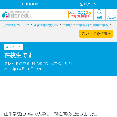
新規登録
ログイン
検索
メニュー
受験情報のトップ
受験情報の掲示板
中学校
中学校別
共学中学校
神
スレッドを作成 +
4
コメント
在校生です
スレッド作成者: 鉄の壁
(ID:mnATkChaRn2)
2026年 04月 18日 15:06
山手学院に中学で入学し、現在高校に進みました。