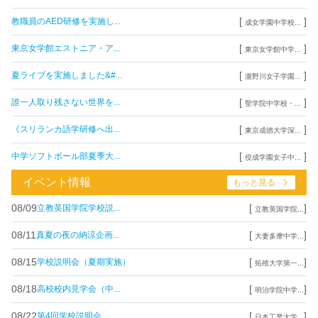
[
]
教職員のAED研修を実施し...
成女学園中学校...
[
]
東京女学館エストニア・ア...
東京女学館中学...
[
]
夏ライブを実施しました&#...
瀧野川女子学園...
[
]
誰一人取り残さない世界を...
聖学院中学校・...
[
]
《スリランカ語学研修へ出...
東京成徳大学深...
[
]
中学ソフトボール部夏季大...
佼成学園女子中...
イベント情報
もっと見る
08/09
[
]
立教英国学院学校説...
立教英国学院...
08/11
[
]
真夏の夜の納涼企画...
大妻多摩中学...
08/15
[
]
学校説明会（夏期実施）
拓殖大学第一...
08/18
[
]
高校校内見学会（中...
明治学院中学...
08/22
[
]
第4回学校説明会
日本工業大学...