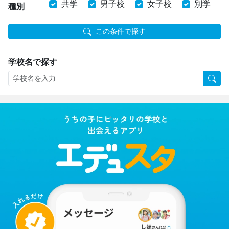
共学
男子校
女子校
別学
種別
この条件で探す
学校名で探す