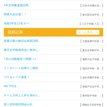
[
]
1年生対象進路説明...
日本大学櫻丘高...
[
]
関東大会出場！！
春日部共栄中学...
[
]
高校2年生12名ター...
八王子学園 八王...
最新記事
もっと見る
[
]
真夏の夜の納涼企画実話怪...
大妻多摩中学高...
[
]
東京女学館発表会に参加し...
東京女学館中学...
[
]
7月の活動報告〜関東バト...
瀧野川女子学園...
[
]
インターハイ結果のご報告
城北中学校・高...
[
]
ウケるトーク講座！
成女学園中学校...
[
]
NO TITLE
新渡戸文化中学...
[
]
チーム力向上と絆を深めた...
聖学院中学校・...
[
]
第１回学校説明会お礼
潤徳女子高等学校