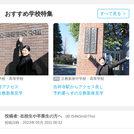
おすすめ学校特集
すべて見る
学校・高等学校
立教新座中学校・高等学校
好アクセス
吉祥寺駅からアクセス良し
立教新座見学
予約要らずの立教新座見学
投稿者: 在校生や卒業生の方へ
(ID:IS4kGnsD7ho)
投稿日時：2023年 05月 20日 06:32