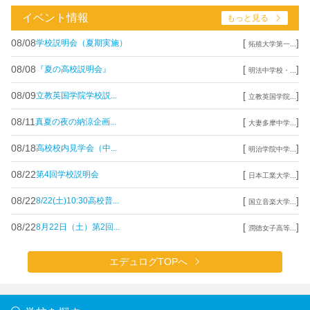
イベント情報
もっと見る
08/08
[
]
学校説明会（夏期実施）
拓殖大学第一...
08/08
[
]
『夏の高校説明会』
明法中学校・...
08/09
[
]
立教英国学院学校説...
立教英国学院...
08/11
[
]
真夏の夜の納涼企画...
大妻多摩中学...
08/18
[
]
高校校内見学会（中...
明治学院中学...
08/22
[
]
第4回学校説明会
日本工業大学...
08/22
[
]
8/22(土)10:30高校普...
国立音楽大学...
08/22
[
]
8月22日（土）第2回...
潤徳女子高等...
エデュログTOPへ