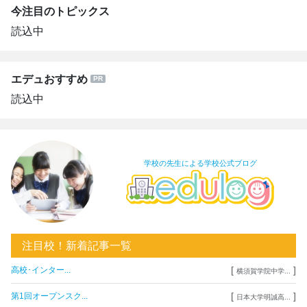
今注目のトピックス
読込中
エデュおすすめ
読込中
学校の先生による学校公式ブログ
注目校！新着記事一覧
[
]
高校･インター...
横須賀学院中学...
[
]
第1回オープンスク...
日本大学明誠高...