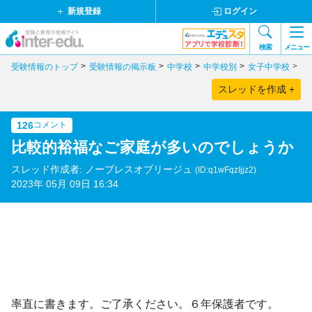
新規登録
ログイン
検索
メニュー
受験情報のトップ
受験情報の掲示板
中学校
中学校別
女子中学校
東
スレッドを作成 +
126
コメント
比較的裕福なご家庭が多いのでしょうか
スレッド作成者: ノーブレスオブリージュ
(ID:q1wFqzIjjz2)
2023年 05月 09日 16:34
率直に書きます。ご了承ください。６年保護者です。