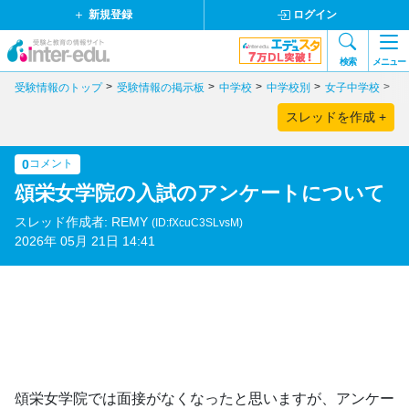
新規登録
ログイン
検索
メニュー
受験情報のトップ
受験情報の掲示板
中学校
中学校別
女子中学校
東
スレッドを作成 +
0
コメント
頌栄女学院の入試のアンケートについて
スレッド作成者: REMY
(ID:fXcuC3SLvsM)
2026年 05月 21日 14:41
頌栄女学院では面接がなくなったと思いますが、アンケー