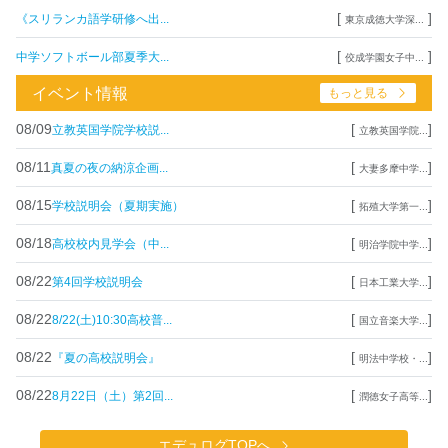
[
]
《スリランカ語学研修へ出...
東京成徳大学深...
[
]
中学ソフトボール部夏季大...
佼成学園女子中...
イベント情報
もっと見る
08/09
[
]
立教英国学院学校説...
立教英国学院...
08/11
[
]
真夏の夜の納涼企画...
大妻多摩中学...
08/15
[
]
学校説明会（夏期実施）
拓殖大学第一...
08/18
[
]
高校校内見学会（中...
明治学院中学...
08/22
[
]
第4回学校説明会
日本工業大学...
08/22
[
]
8/22(土)10:30高校普...
国立音楽大学...
08/22
[
]
『夏の高校説明会』
明法中学校・...
08/22
[
]
8月22日（土）第2回...
潤徳女子高等...
エデュログTOPへ