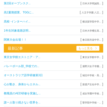
[
]
第2回オープンスク...
日本大学明誠高...
[
]
高2夏期授業、TGGに...
八王子学園 八王...
[
]
高校･インターハイ...
横須賀学院中学...
[
]
1年生対象進路説明...
日本大学櫻丘高...
[
]
関東大会出場！！
春日部共栄中学...
最新記事
もっと見る
[
]
東京女学館エストニア・ア...
東京女学館中学...
[
]
バレーボール部_学校での...
瀧野川女子学園...
[
]
オーストラリア語学研修第3日
城北中学校・高...
[
]
心が動き、身体からエネル...
新渡戸文化中学...
[
]
教職員のAED研修を実施し...
成女学園中学校...
[
]
誰一人取り残さない世界を...
聖学院中学校・...