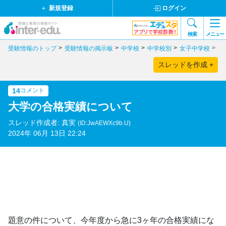
新規登録
ログイン
検索
メニュー
受験情報のトップ
受験情報の掲示板
中学校
中学校別
女子中学校
東
スレッドを作成 +
14
コメント
大学の合格実績について
スレッド作成者: 真実
(ID:JwAEWXc9b.U)
2024年 06月 13日 22:24
題意の件について、今年度から急に3ヶ年の合格実績にな