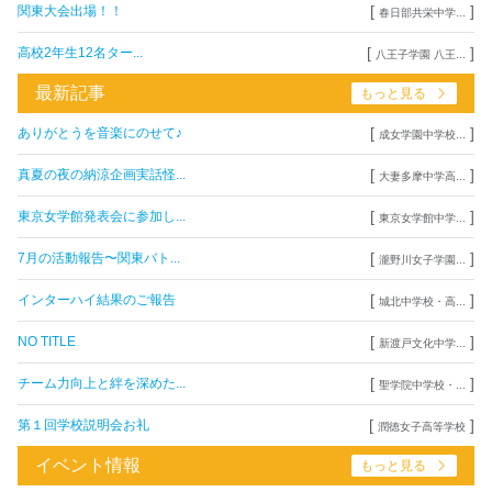
[
]
関東大会出場！！
春日部共栄中学...
[
]
高校2年生12名ター...
八王子学園 八王...
最新記事
もっと見る
[
]
ありがとうを音楽にのせて♪
成女学園中学校...
[
]
真夏の夜の納涼企画実話怪...
大妻多摩中学高...
[
]
東京女学館発表会に参加し...
東京女学館中学...
[
]
7月の活動報告〜関東バト...
瀧野川女子学園...
[
]
インターハイ結果のご報告
城北中学校・高...
[
]
NO TITLE
新渡戸文化中学...
[
]
チーム力向上と絆を深めた...
聖学院中学校・...
[
]
第１回学校説明会お礼
潤徳女子高等学校
イベント情報
もっと見る