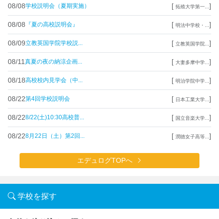
08/08
[
]
学校説明会（夏期実施）
拓殖大学第一...
08/08
[
]
『夏の高校説明会』
明法中学校・...
08/09
[
]
立教英国学院学校説...
立教英国学院...
08/11
[
]
真夏の夜の納涼企画...
大妻多摩中学...
08/18
[
]
高校校内見学会（中...
明治学院中学...
08/22
[
]
第4回学校説明会
日本工業大学...
08/22
[
]
8/22(土)10:30高校普...
国立音楽大学...
08/22
[
]
8月22日（土）第2回...
潤徳女子高等...
エデュログTOPへ
学校を探す