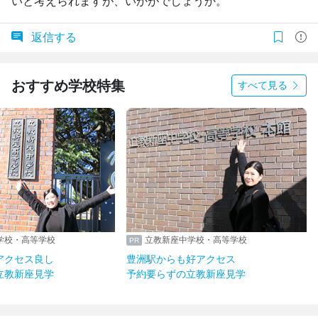
いと考えられますが、いかがでしょうか。
返信する
おすすめ学校特集
すべて見る
学校・高等学校
立教新座中学校・高等学校
アクセス良し
豊洲駅からも好アクセス
立教新座見学
予約要らずの立教新座見学