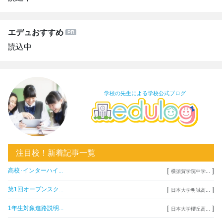
エデュおすすめ
読込中
学校の先生による学校公式ブログ
注目校！新着記事一覧
[
]
高校･インターハイ...
横須賀学院中学...
[
]
第1回オープンスク...
日本大学明誠高...
[
]
1年生対象進路説明...
日本大学櫻丘高...