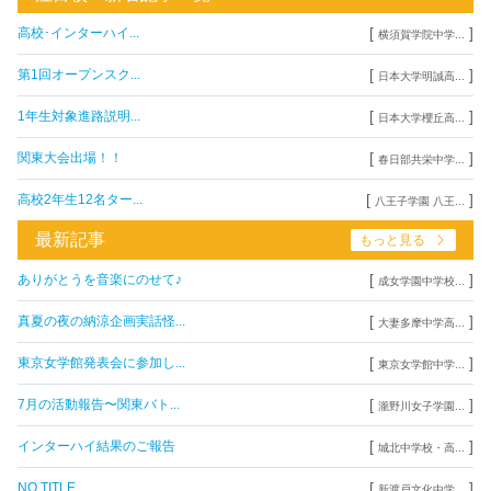
[
]
高校･インターハイ...
横須賀学院中学...
[
]
第1回オープンスク...
日本大学明誠高...
[
]
1年生対象進路説明...
日本大学櫻丘高...
[
]
関東大会出場！！
春日部共栄中学...
[
]
高校2年生12名ター...
八王子学園 八王...
最新記事
もっと見る
[
]
ありがとうを音楽にのせて♪
成女学園中学校...
[
]
真夏の夜の納涼企画実話怪...
大妻多摩中学高...
[
]
東京女学館発表会に参加し...
東京女学館中学...
[
]
7月の活動報告〜関東バト...
瀧野川女子学園...
[
]
インターハイ結果のご報告
城北中学校・高...
[
]
NO TITLE
新渡戸文化中学...