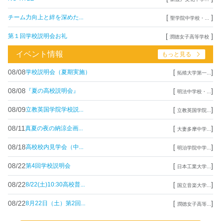
[
]
チーム力向上と絆を深めた...
聖学院中学校・...
[
]
第１回学校説明会お礼
潤徳女子高等学校
イベント情報
もっと見る
08/08
[
]
学校説明会（夏期実施）
拓殖大学第一...
08/08
[
]
『夏の高校説明会』
明法中学校・...
08/09
[
]
立教英国学院学校説...
立教英国学院...
08/11
[
]
真夏の夜の納涼企画...
大妻多摩中学...
08/18
[
]
高校校内見学会（中...
明治学院中学...
08/22
[
]
第4回学校説明会
日本工業大学...
08/22
[
]
8/22(土)10:30高校普...
国立音楽大学...
08/22
[
]
8月22日（土）第2回...
潤徳女子高等...