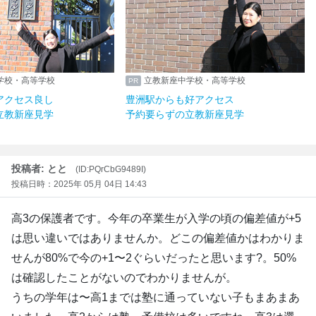
学校・高等学校
立教新座中学校・高等学校
アクセス良し
豊洲駅からも好アクセス
立教新座見学
予約要らずの立教新座見学
投稿者: とと
(ID:PQrCbG9489I)
投稿日時：2025年 05月 04日 14:43
高3の保護者です。今年の卒業生が入学の頃の偏差値が+5
は思い違いではありませんか。どこの偏差値かはわかりま
せんが80%で今の+1〜2ぐらいだったと思います?。50%
は確認したことがないのでわかりませんが。
うちの学年は〜高1までは塾に通っていない子もまあまあ