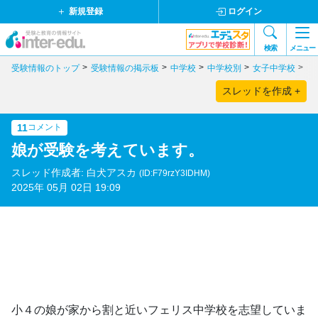
新規登録
ログイン
検索
メニュー
受験情報のトップ
受験情報の掲示板
中学校
中学校別
女子中学校
神
スレッドを作成 +
11
コメント
娘が受験を考えています。
スレッド作成者: 白犬アスカ
(ID:F79rzY3IDHM)
2025年 05月 02日 19:09
小４の娘が家から割と近いフェリス中学校を志望していま