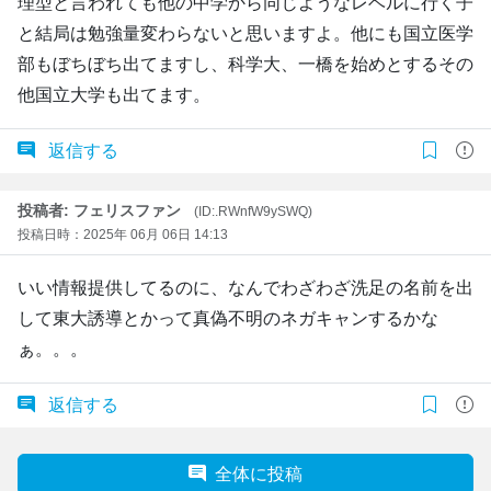
理型と言われても他の中学から同じようなレベルに行く子
と結局は勉強量変わらないと思いますよ。他にも国立医学
部もぼちぼち出てますし、科学大、一橋を始めとするその
他国立大学も出てます。
返信する
投稿者: フェリスファン
(ID:.RWnfW9ySWQ)
投稿日時：2025年 06月 06日 14:13
いい情報提供してるのに、なんでわざわざ洗足の名前を出
して東大誘導とかって真偽不明のネガキャンするかな
ぁ。。。
返信する
全体に投稿