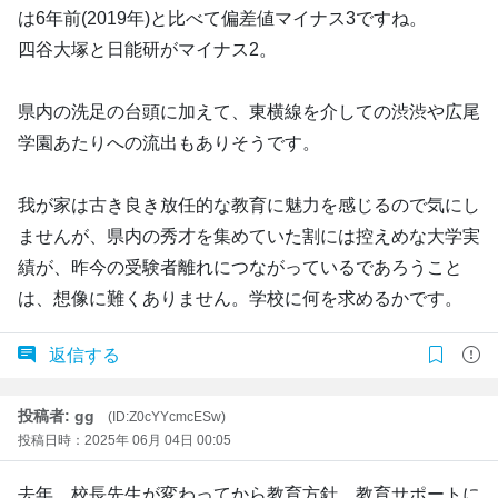
は6年前(2019年)と比べて偏差値マイナス3ですね。
四谷大塚と日能研がマイナス2。
県内の洗足の台頭に加えて、東横線を介しての渋渋や広尾
学園あたりへの流出もありそうです。
我が家は古き良き放任的な教育に魅力を感じるので気にし
ませんが、県内の秀才を集めていた割には控えめな大学実
績が、昨今の受験者離れにつながっているであろうこと
は、想像に難くありません。学校に何を求めるかです。
返信する
投稿者: gg
(ID:Z0cYYcmcESw)
投稿日時：2025年 06月 04日 00:05
去年、校長先生が変わってから教育方針、教育サポートに