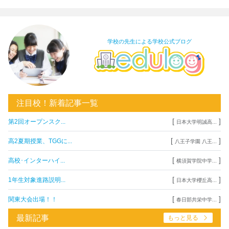
学校の先生による学校公式ブログ
注目校！新着記事一覧
[
]
第2回オープンスク...
日本大学明誠高...
[
]
高2夏期授業、TGGに...
八王子学園 八王...
[
]
高校･インターハイ...
横須賀学院中学...
[
]
1年生対象進路説明...
日本大学櫻丘高...
[
]
関東大会出場！！
春日部共栄中学...
最新記事
もっと見る