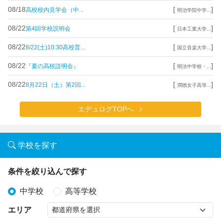
08/18
[
]
高校校内見学会（中...
明治学院中学...
08/22
[
]
第4回学校説明会
日本工業大学...
08/22
[
]
8/22(土)10:30高校普...
国立音楽大学...
08/22
[
]
『夏の高校説明会』
明法中学校・...
08/22
[
]
8月22日（土）第2回...
潤徳女子高等...
エデュログTOPへ
学校を探す
条件を絞り込んで探す
中学校
高等学校
エリア