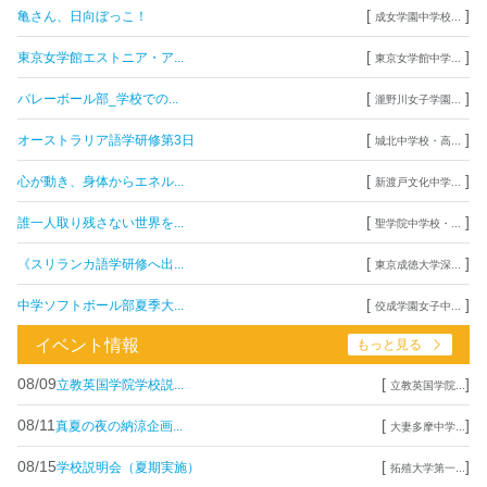
[
]
亀さん、日向ぼっこ！
成女学園中学校...
[
]
東京女学館エストニア・ア...
東京女学館中学...
[
]
バレーボール部_学校での...
瀧野川女子学園...
[
]
オーストラリア語学研修第3日
城北中学校・高...
[
]
心が動き、身体からエネル...
新渡戸文化中学...
[
]
誰一人取り残さない世界を...
聖学院中学校・...
[
]
《スリランカ語学研修へ出...
東京成徳大学深...
[
]
中学ソフトボール部夏季大...
佼成学園女子中...
イベント情報
もっと見る
08/09
[
]
立教英国学院学校説...
立教英国学院...
08/11
[
]
真夏の夜の納涼企画...
大妻多摩中学...
08/15
[
]
学校説明会（夏期実施）
拓殖大学第一...