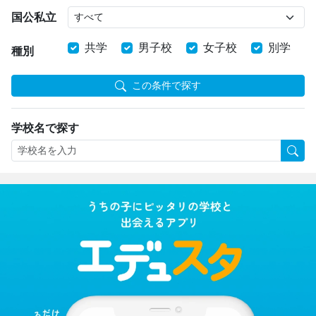
国公私立
共学
男子校
女子校
別学
種別
この条件で探す
学校名で探す