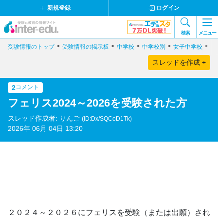
新規登録
ログイン
検索
メニュー
受験情報のトップ
受験情報の掲示板
中学校
中学校別
女子中学校
神
スレッドを作成 +
2
コメント
フェリス2024～2026を受験された方
スレッド作成者: りんご
(ID:Dx/SQCoD1Tk)
2026年 06月 04日 13:20
２０２４～２０２６にフェリスを受験（または出願）され