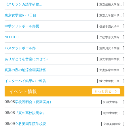
[
]
《スリランカ語学研修...
東京成徳大学深...
[
]
東京女学館6・7日目
東京女学館中学...
[
]
中学ソフトボール部夏...
佼成学園女子中...
[
]
NO TITLE
二松學舍大学附...
[
]
バスケットボール部_...
瀧野川女子学園...
[
]
ありがとうを音楽にのせて♪
成女学園中学校...
[
]
真夏の夜の納涼企画実話怪...
大妻多摩中学高...
[
]
インターハイ結果のご報告
城北中学校・高...
イベント情報
もっと見る
08/08
[
]
学校説明会（夏期実施）
拓殖大学第一...
08/08
[
]
『夏の高校説明会』
明法中学校・...
08/09
[
]
立教英国学院学校説...
立教英国学院...