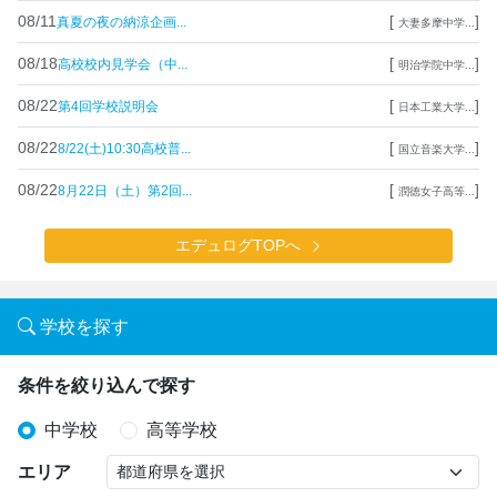
08/11
[
]
真夏の夜の納涼企画...
大妻多摩中学...
08/18
[
]
高校校内見学会（中...
明治学院中学...
08/22
[
]
第4回学校説明会
日本工業大学...
08/22
[
]
8/22(土)10:30高校普...
国立音楽大学...
08/22
[
]
8月22日（土）第2回...
潤徳女子高等...
エデュログTOPへ
学校を探す
条件を絞り込んで探す
中学校
高等学校
エリア