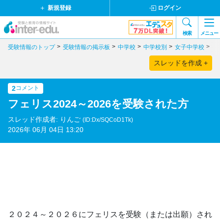
新規登録
ログイン
検索
メニュー
受験情報のトップ
受験情報の掲示板
中学校
中学校別
女子中学校
神
スレッドを作成 +
2
コメント
フェリス2024～2026を受験された方
スレッド作成者: りんご
(ID:Dx/SQCoD1Tk)
2026年 06月 04日 13:20
２０２４～２０２６にフェリスを受験（または出願）され