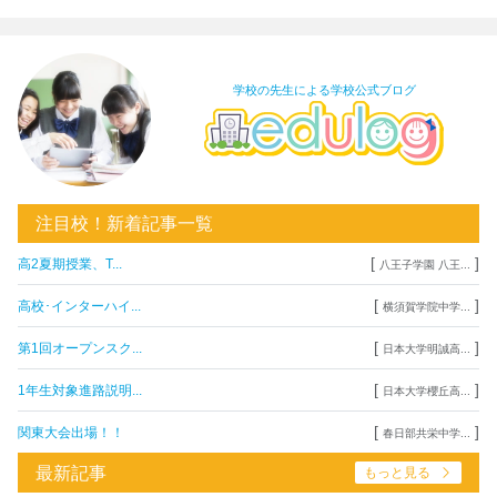
学校の先生による学校公式ブログ
注目校！新着記事一覧
[
]
高2夏期授業、T...
八王子学園 八王...
[
]
高校･インターハイ...
横須賀学院中学...
[
]
第1回オープンスク...
日本大学明誠高...
[
]
1年生対象進路説明...
日本大学櫻丘高...
[
]
関東大会出場！！
春日部共栄中学...
最新記事
もっと見る