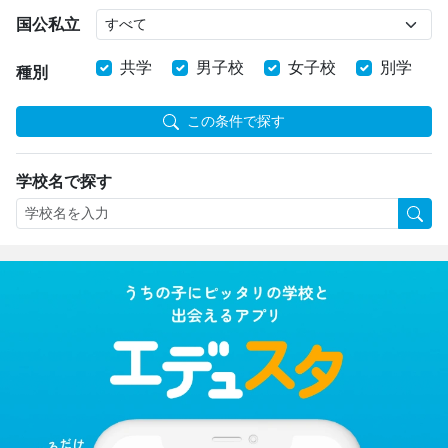
国公私立
共学
男子校
女子校
別学
種別
この条件で探す
学校名で探す