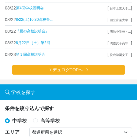
08/22
[
]
第4回学校説明会
日本工業大学...
08/22
[
]
8/22(土)10:30高校普...
国立音楽大学...
08/22
[
]
『夏の高校説明会』
明法中学校・...
08/22
[
]
8月22日（土）第2回...
潤徳女子高等...
08/23
[
]
第３回高校説明会
佼成学園女子...
エデュログTOPへ
学校を探す
条件を絞り込んで探す
中学校
高等学校
エリア