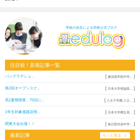
学校の先生による学校公式ブログ
注目校！新着記事一覧
[
]
バングラデシュ...
横須賀学院中学...
[
]
第2回オープンスク...
日本大学明誠高...
[
]
高2夏期授業、TGGに...
八王子学園 八王...
[
]
1年生対象進路説明...
日本大学櫻丘高...
[
]
関東大会出場！！
春日部共栄中学...
最新記事
もっと見る