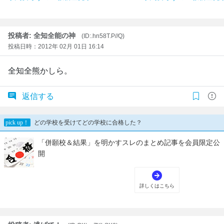
投稿者: 全知全能の神
(ID:.hn58T.P//Q)
投稿日時：2012年 02月 01日 16:14
全知全熊かしら。
返信する