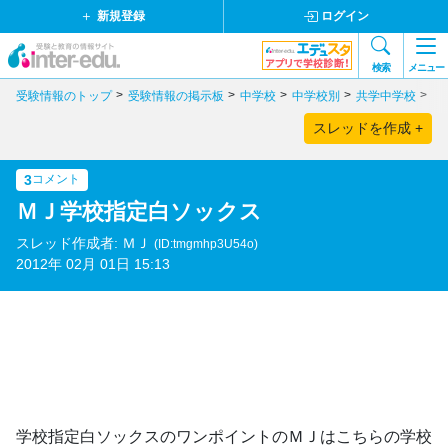
新規登録
ログイン
検索
メニュー
受験情報のトップ
受験情報の掲示板
中学校
中学校別
共学中学校
東
スレッドを作成 +
3
コメント
ＭＪ学校指定白ソックス
スレッド作成者: ＭＪ
(ID:tmgmhp3U54o)
2012年 02月 01日 15:13
学校指定白ソックスのワンポイントのＭＪはこちらの学校