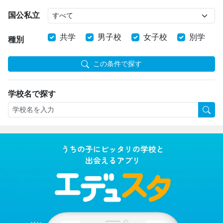
国公私立
共学
男子校
女子校
別学
種別
この条件で探す
学校名で探す