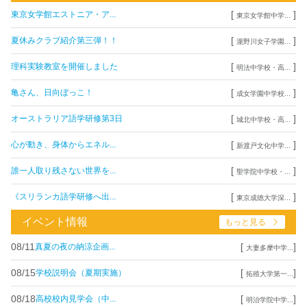
[
]
東京女学館エストニア・ア...
東京女学館中学...
[
]
夏休みクラブ紹介第三弾！！
瀧野川女子学園...
[
]
理科実験教室を開催しました
明法中学校・高...
[
]
亀さん、日向ぼっこ！
成女学園中学校...
[
]
オーストラリア語学研修第3日
城北中学校・高...
[
]
心が動き、身体からエネル...
新渡戸文化中学...
[
]
誰一人取り残さない世界を...
聖学院中学校・...
[
]
《スリランカ語学研修へ出...
東京成徳大学深...
イベント情報
もっと見る
08/11
[
]
真夏の夜の納涼企画...
大妻多摩中学...
08/15
[
]
学校説明会（夏期実施）
拓殖大学第一...
08/18
[
]
高校校内見学会（中...
明治学院中学...