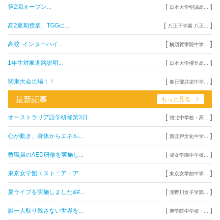
[
]
第2回オープン...
日本大学明誠高...
[
]
高2夏期授業、TGGに...
八王子学園 八王...
[
]
高校･インターハイ...
横須賀学院中学...
[
]
1年生対象進路説明...
日本大学櫻丘高...
[
]
関東大会出場！！
春日部共栄中学...
最新記事
もっと見る
[
]
オーストラリア語学研修第3日
城北中学校・高...
[
]
心が動き、身体からエネル...
新渡戸文化中学...
[
]
教職員のAED研修を実施し...
成女学園中学校...
[
]
東京女学館エストニア・ア...
東京女学館中学...
[
]
夏ライブを実施しました&#...
瀧野川女子学園...
[
]
誰一人取り残さない世界を...
聖学院中学校・...