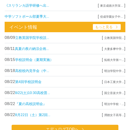
[
]
《スリランカ語学研修へ出...
東京成徳大学深...
[
]
中学ソフトボール部夏季大...
佼成学園女子中...
イベント情報
もっと見る
08/09
[
]
立教英国学院学校説...
立教英国学院...
08/11
[
]
真夏の夜の納涼企画...
大妻多摩中学...
08/15
[
]
学校説明会（夏期実施）
拓殖大学第一...
08/18
[
]
高校校内見学会（中...
明治学院中学...
08/22
[
]
第4回学校説明会
日本工業大学...
08/22
[
]
8/22(土)10:30高校普...
国立音楽大学...
08/22
[
]
『夏の高校説明会』
明法中学校・...
08/22
[
]
8月22日（土）第2回...
潤徳女子高等...
エデュログTOPへ