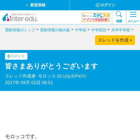
新規登録
ログイン
検索
メニュー
受験情報のトップ
受験情報の掲示板
中学校
中学校別
共学中学校
東
スレッドを作成 +
0
コメント
皆さまありがとうございます
スレッド作成者: モロッコ
(ID:1j5gJE/FNJY)
2017年 09月 02日 06:51
モロッコです。