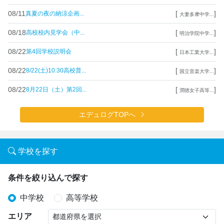
08/11
[
]
真夏の夜の納涼企画...
大妻多摩中学...
08/18
[
]
高校校内見学会（中...
明治学院中学...
08/22
[
]
第4回学校説明会
日本工業大学...
08/22
[
]
8/22(土)10:30高校普...
国立音楽大学...
08/22
[
]
8月22日（土）第2回...
潤徳女子高等...
エデュログTOPへ
学校を探す
条件を絞り込んで探す
中学校
高等学校
エリア