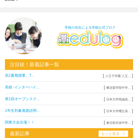
学校の先生による学校公式ブログ
注目校！新着記事一覧
[
]
高2夏期授業、T...
八王子学園 八王...
[
]
高校･インターハイ...
横須賀学院中学...
[
]
第1回オープンスク...
日本大学明誠高...
[
]
1年生対象進路説明...
日本大学櫻丘高...
[
]
関東大会出場！！
春日部共栄中学...
最新記事
もっと見る