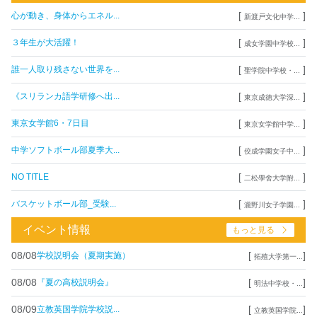
[
]
心が動き、身体からエネル...
新渡戸文化中学...
[
]
３年生が大活躍！
成女学園中学校...
[
]
誰一人取り残さない世界を...
聖学院中学校・...
[
]
《スリランカ語学研修へ出...
東京成徳大学深...
[
]
東京女学館6・7日目
東京女学館中学...
[
]
中学ソフトボール部夏季大...
佼成学園女子中...
[
]
NO TITLE
二松學舍大学附...
[
]
バスケットボール部_受験...
瀧野川女子学園...
イベント情報
もっと見る
08/08
[
]
学校説明会（夏期実施）
拓殖大学第一...
08/08
[
]
『夏の高校説明会』
明法中学校・...
08/09
[
]
立教英国学院学校説...
立教英国学院...