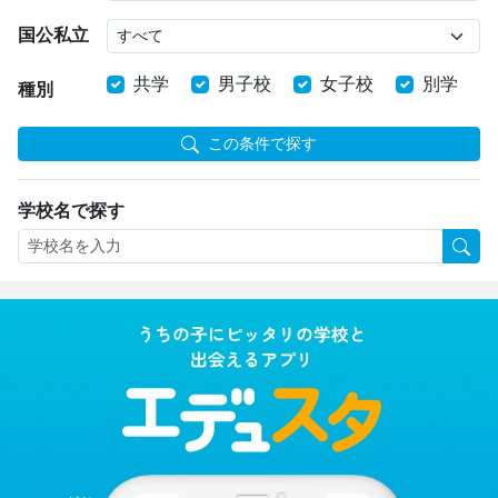
国公私立
共学
男子校
女子校
別学
種別
この条件で探す
学校名で探す