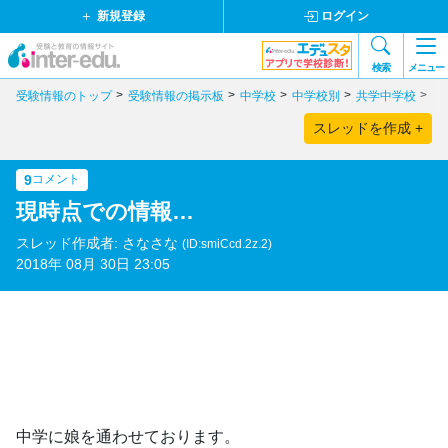
新規登録
ログイン
検索
メニュー
受験情報のトップ
受験情報の掲示板
中学校
中学校別
共学中学校
東
スレッドを作成 +
9
コメント
現時点での情報…
スレッド作成者: さなさな
(ID:smiCcd.2z.2)
2018年 08月 30日 23:05
中学に娘を通わせております。