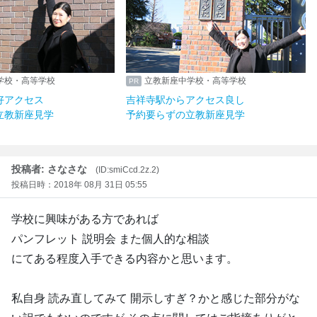
学校・高等学校
立教新座中学校・高等学校
好アクセス
吉祥寺駅からアクセス良し
立教新座見学
予約要らずの立教新座見学
投稿者: さなさな
(ID:smiCcd.2z.2)
投稿日時：2018年 08月 31日 05:55
学校に興味がある方であれば
パンフレット 説明会 また個人的な相談
にてある程度入手できる内容かと思います。
私自身 読み直してみて 開示しすぎ？かと感じた部分がな