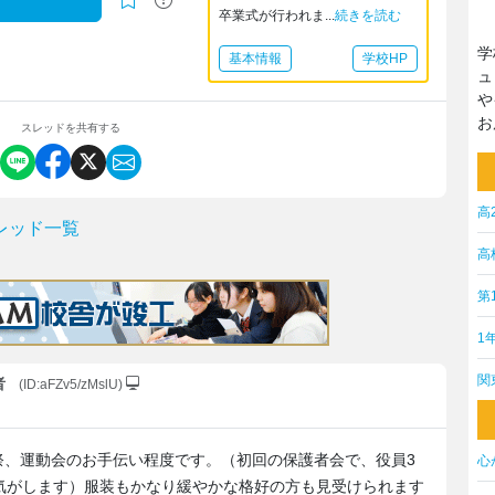
卒業式が行われま...
続きを読む
学
基本情報
学校HP
ュ
や
お
スレッドを共有する
高
レッド一覧
高
第
1
関
者
(ID:aFZv5/zMslU)
祭、運動会のお手伝い程度です。（初回の保護者会で、役員3
心
気がします）服装もかなり緩やかな格好の方も見受けられます