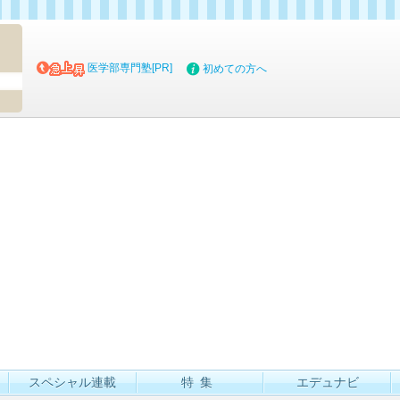
マイブッ
医学部専門塾[PR]
初めての方へ
スペシャル連載
特集
エデュナビ