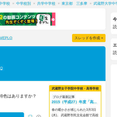
中学校
中学校別
共学中学校
東京都 三多摩
武蔵野大学中
今
読
EPLO
スレッドを作成 +
エ
読
武蔵野女子学院中学校・高等学校
特色はありますか？
ブログ最新記事
2015（平成27）年度「高...
春の暖かさが感じられた3月3日
(木)、 武蔵野市民文化会館で高校