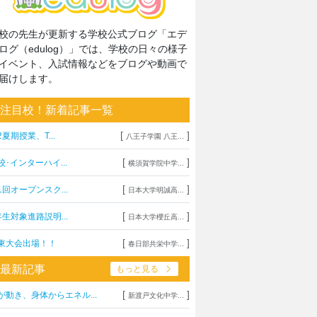
校の先生が更新する学校公式ブログ「エデ
ログ（edulog）」では、学校の日々の様子
イベント、入試情報などをブログや動画で
届けします。
注目校！新着記事一覧
[
]
2夏期授業、T...
八王子学園 八王...
[
]
校･インターハイ...
横須賀学院中学...
[
]
1回オープンスク...
日本大学明誠高...
[
]
年生対象進路説明...
日本大学櫻丘高...
[
]
東大会出場！！
春日部共栄中学...
最新記事
もっと見る
[
]
が動き、身体からエネル...
新渡戸文化中学...