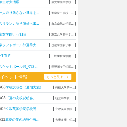
[
]
年生が大活躍！
成女学園中学校...
[
]
一人取り残さない世界を...
聖学院中学校・...
[
]
スリランカ語学研修へ出...
東京成徳大学深...
[
]
京女学館6・7日目
東京女学館中学...
[
]
学ソフトボール部夏季大...
佼成学園女子中...
[
]
 TITLE
二松學舍大学附...
[
]
スケットボール部_受験...
瀧野川女子学園...
イベント情報
もっと見る
/08
[
]
学校説明会（夏期実施）
拓殖大学第一...
/08
[
]
『夏の高校説明会』
明法中学校・...
/09
[
]
立教英国学院学校説...
立教英国学院...
/11
[
]
真夏の夜の納涼企画...
大妻多摩中学...