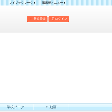
マイブックマーク▼
掲示板メニュー▼
クマーク一覧
掲示板の使い方
掲示板マップ
新規登録
ログイン
人気スレッドランキング
新規スレッド一覧
新着書き込み一覧
このカテゴリにスレッドを
作成
学校ブログ
動画