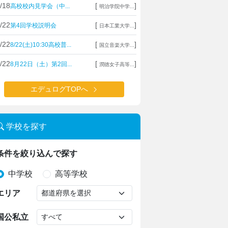
/18
[
]
高校校内見学会（中...
明治学院中学...
/22
[
]
第4回学校説明会
日本工業大学...
/22
[
]
8/22(土)10:30高校普...
国立音楽大学...
/22
[
]
8月22日（土）第2回...
潤徳女子高等...
エデュログTOPへ
学校を探す
条件を絞り込んで探す
中学校
高等学校
エリア
国公私立