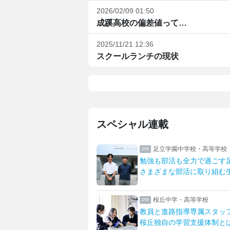
2026/02/09 01:50
成蹊高校の偏差値って…
2025/11/21 12:36
スクールランチの現状
スペシャル連載
中学校・高等学校
日本大学藤沢高等学校・
全力で過ごす足立生
日大藤沢ならではの中高
活に取り組む生活を紹介
生物資源科学部との多彩
・高等学校
八王子学園八王子中学校
導専属スタッフが支える
一橋大・東京科学大に合
習支援体制とは
先生とマンツーマンで描