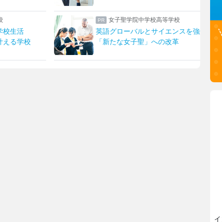
校
瀧野川女子学園中学高等学校
ンスを強化！
生成AIを“アシスタント”に
革
発想を形にする授業でキャリア教育
イ