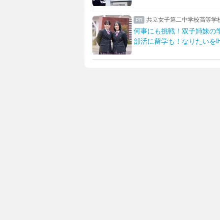
第二中学校高等学校
女子聖学院中学校高等学
！双子姉妹の学校生活
英語グローバルとサイエ
！なりたいを叶える学校
「新たな女子聖」への改