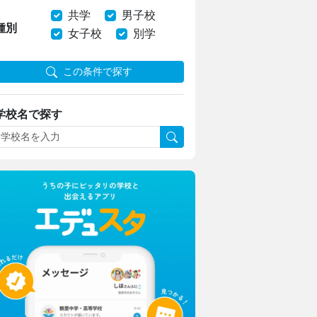
共学
男子校
種別
女子校
別学
この条件で探す
学校名で探す
日本大学豊山女子中学校・高等学校
理想を形にデザインと機能性をアップ
生徒たちに託された夏服リニューアル
城西大学附属城西中学・高等学校
材
1分1秒を無駄にしない！
城西生「文武両道の時間活用術」