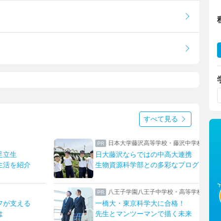
すべて見る
藤沢中学校
上野学園中学校・高等学校
大連携
ハープやフルート！ひとり一つの楽器
なプログラム
上野ならではのフィールドワーク
・高等学校
東京家政大学附属女子中学校高等学校
格！
新校長に就任！未来の展望について取
く未来