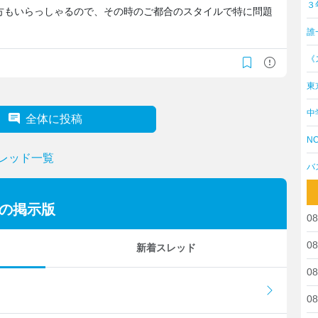
３
方もいらっしゃるので、その時のご都合のスタイルで特に問題
誰
《
東
中
全体に投稿
NO
スレッド一覧
バ
ーの掲示版
08
08
新着スレッド
08
08