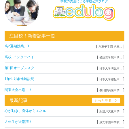
学校の先生による学校公式ブログ
注目校！新着記事一覧
[
]
高2夏期授業、T...
八王子学園 八王...
[
]
高校･インターハイ...
横須賀学院中学...
[
]
第1回オープンスク...
日本大学明誠高...
[
]
1年生対象進路説明...
日本大学櫻丘高...
[
]
関東大会出場！！
春日部共栄中学...
最新記事
もっと見る
[
]
心が動き、身体からエネル...
新渡戸文化中学...
[
]
３年生が大活躍！
成女学園中学校...