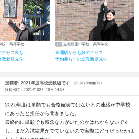
立教新座中学校・高等学校
立教新座中学校・高等学校
祥寺駅からアクセス良し
豊洲駅からも好アクセス
約要らずの立教新座見学
予約要らずの立教新座見学
投稿者: 2021年度高校受験組です
(ID:ATxBsmjrjTg)
投稿日時：2021年 02月 18日 14:53
2021年度は単願でも合格確実ではないとの連絡が中学校
にあったと担任から聞きました。
最終的に単願でも残念な方がいたのかはわからないです
し、まだ入試結果がでていないので実際にどうだったかは