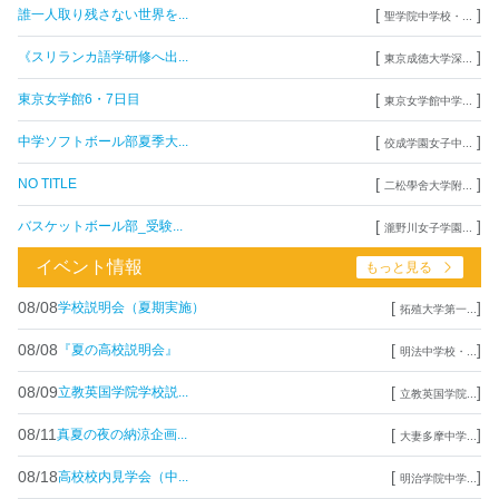
[
]
誰一人取り残さない世界を...
聖学院中学校・...
[
]
《スリランカ語学研修へ出...
東京成徳大学深...
[
]
東京女学館6・7日目
東京女学館中学...
[
]
中学ソフトボール部夏季大...
佼成学園女子中...
[
]
NO TITLE
二松學舍大学附...
[
]
バスケットボール部_受験...
瀧野川女子学園...
イベント情報
もっと見る
08/08
[
]
学校説明会（夏期実施）
拓殖大学第一...
08/08
[
]
『夏の高校説明会』
明法中学校・...
08/09
[
]
立教英国学院学校説...
立教英国学院...
08/11
[
]
真夏の夜の納涼企画...
大妻多摩中学...
08/18
[
]
高校校内見学会（中...
明治学院中学...