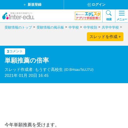
新規登録
ログイン
検索
メニュー
受験情報のトップ
受験情報の掲示板
中学校
中学校別
共学中学校
東
スレッドを作成 +
3
コメント
単願推薦の倍率
スレッド作成者: もうすぐ高校生
(ID:BHsauTsUJ7U)
2021年 01月 20日 16:45
今年単願推薦を受けます。