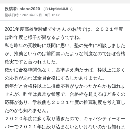
投稿者: piano2020
(ID:Mrp9dai4MUk)
投稿日時：2021年 02月 18日 16:08
2021年度高校受験組ですさん のお話では、２０２１年度
は昨年度と様子が異なるようですね。
私も昨年の受験時に疑問に思い、塾の先生に相談しました
が、推薦というのは前回書いたような制度なのでほぼ合格
確実ですと言われました。
確かに合格枠関係なく、基準さえ満たせば、枠以上に多く
の応募があれば全員合格にするしかありません。
例年だと合格枠以上に推薦応募がなかったからかも知れま
せんが、昨年は異常な状態で、合格枠を超えるほど多くの
応募があり、学校側も２０２１年度の推薦制度を考え直し
たのかも知れません。
２０２０年度に多く取り過ぎたので、キャパシティーオー
バーで２０２１年は絞り込まないといけないのかも知れま