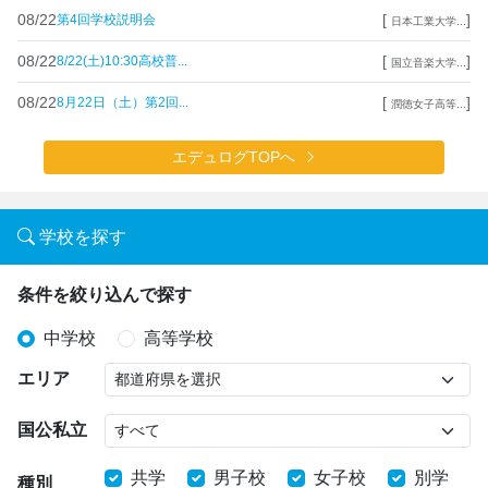
08/22
[
]
第4回学校説明会
日本工業大学...
08/22
[
]
8/22(土)10:30高校普...
国立音楽大学...
08/22
[
]
8月22日（土）第2回...
潤徳女子高等...
エデュログTOPへ
学校を探す
条件を絞り込んで探す
中学校
高等学校
エリア
国公私立
共学
男子校
女子校
別学
種別