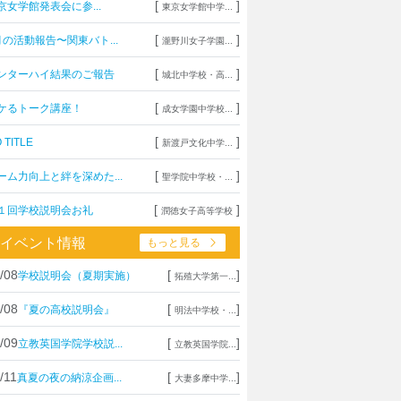
[
]
京女学館発表会に参...
東京女学館中学...
[
]
月の活動報告〜関東バト...
瀧野川女子学園...
[
]
ンターハイ結果のご報告
城北中学校・高...
[
]
ケるトーク講座！
成女学園中学校...
[
]
 TITLE
新渡戸文化中学...
[
]
ーム力向上と絆を深めた...
聖学院中学校・...
[
]
１回学校説明会お礼
潤徳女子高等学校
イベント情報
もっと見る
/08
[
]
学校説明会（夏期実施）
拓殖大学第一...
/08
[
]
『夏の高校説明会』
明法中学校・...
/09
[
]
立教英国学院学校説...
立教英国学院...
/11
[
]
真夏の夜の納涼企画...
大妻多摩中学...