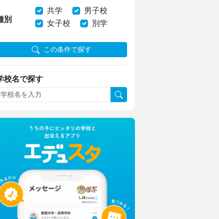
共学
男子校
種別
女子校
別学
この条件で探す
学校名で探す