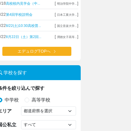
/18
[
]
高校校内見学会（中...
明治学院中学...
/22
[
]
第4回学校説明会
日本工業大学...
/22
[
]
8/22(土)10:30高校普...
国立音楽大学...
/22
[
]
8月22日（土）第2回...
潤徳女子高等...
エデュログTOPへ
学校を探す
条件を絞り込んで探す
中学校
高等学校
エリア
国公私立