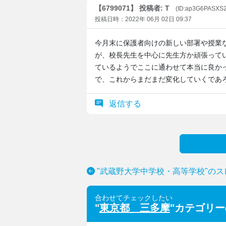
【6799071】 投稿者: T
(ID:ap3G6PASXS
投稿日時：2022年 06月 02日 09:37
今月末に保護者向けの新しい部署や授業
が、校長先生を中心に先生方か頑張って
ているようでここに通わせて本当に良か
で、これからまだまだ変化していくであ
返信する
"武蔵野大学中学校・高等学校"の
合わせてチェックしたい
"
東京都 三多摩
"カテゴリ