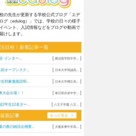
校の先生が更新する学校公式ブログ「エデ
ログ（edulog）」では、学校の日々の様子
イベント、入試情報などをブログや動画で
届けします。
注目校！新着記事一覧
[
]
校･インター...
横須賀学院中学...
[
]
1回オープンスク...
日本大学明誠高...
[
]
年生対象進路説明...
日本大学櫻丘高...
[
]
東大会出場！！
春日部共栄中学...
[
]
校2年生12名ター...
八王子学園 八王...
最新記事
もっと見る
[
]
夏の夜の納涼企画実...
大妻多摩中学高...