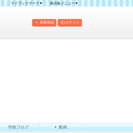
マイブックマーク▼
掲示板メニュー▼
クマーク一覧
掲示板の使い方
掲示板マップ
新規登録
ログイン
人気スレッドランキング
新規スレッド一覧
新着書き込み一覧
このカテゴリにスレッドを
作成
学校ブログ
動画