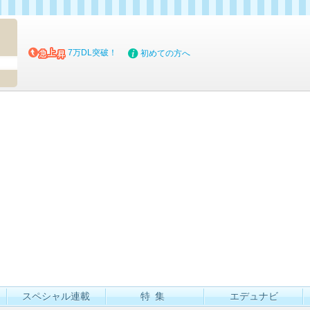
マイブッ
7万DL突破！
初めての方へ
スペシャル連載
特集
エデュナビ