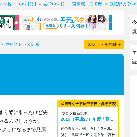
中学校
中学校別
共学中学校
東京都 三多摩
武蔵野大学中
今
読
ケア毛髪ストレス診断
スレッドを作成 +
エ
読
武蔵野女子学院中学校・高等学校
まり船に乗ったけど先
ブログ最新記事
2015（平成27）年度「高...
ゃるのでしょうか。
春の暖かさが感じられた3月3日
られるようになるまで見届
(木)、 武蔵野市民文化会館で高校