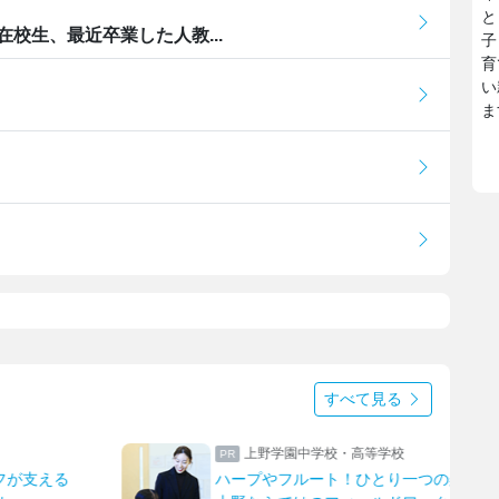
と
校生、最近卒業した人教...
子
育
い
ま
すべて見る
上野学園中学校・高等学校
フが支える
ハープやフルート！ひとり一つの楽器