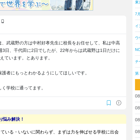
東
7
)
イ
ウ
は、武蔵野の方は中村好孝先生に校長をお任せして、私は中高
NO
週3日、千代田に2日でしたが、22年からは武蔵野は1日だけに
考えています。とあります。
チ
。
保護者にもっとわかるようにしてほしいです。
第
しく学校に通ってます。
08
08
08
08