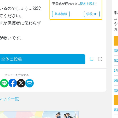
卒業式が行われま...
続きを読む
いるのでしょう…沈没
学
基本情報
学校HP
てください。
ュ
すが保護者に伝わらず
や
お
が救いです。
高
全体に投稿
第
1
スレッドを共有する
関
高
レッド一覧
真