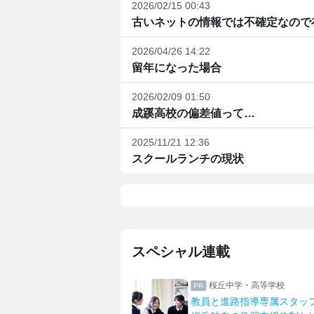
2026/02/15 00:43
古いネットの情報では不確定なので在
2026/04/26 14:22
留年になった場合
2026/02/09 01:50
成蹊高校の偏差値って…
2025/11/21 12:36
スクールランチの現状
スペシャル連載
二中学校高等学校
桜丘中学・高等学校
！双子姉妹の学校生活
教員と進路指導専属スタッ