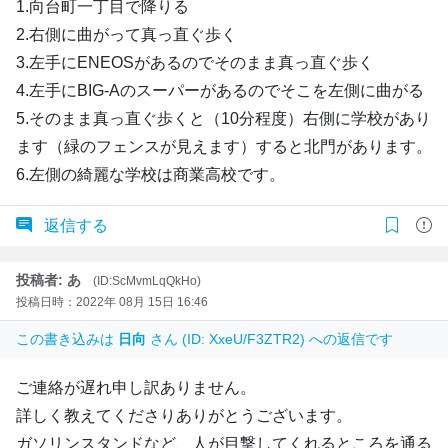
1.向台町一丁目で降りる
2.右側に曲がって真っ直ぐ歩く
3.左手にENEOSがあるのでそのまま真っ直ぐ歩く
4.左手にBIG-Aのスーパーがあるのでそこを左側に曲がる
5.そのまま真っ直ぐ歩くと（10分程度）右側に学校があり
ます（緑のフェンスが見えます）すると北門があります。
6.左側の綺麗な学校は商業高校です。
返信する
投稿者: あ
(ID:ScMvmLqQkHo)
投稿日時：2022年 08月 15日 16:46
この書き込みは
日向
さん (ID: XxeU/F3ZTR2) への返信です
ご連絡が遅れ申し訳ありません。
詳しく教えてくださりありがとうございます。
ガソリンスタンドなど、人が目撃してくれるところを通る