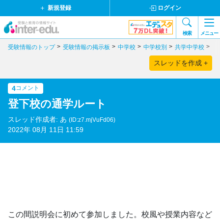
新規登録
ログイン
検索
メニュー
受験情報のトップ
受験情報の掲示板
中学校
中学校別
共学中学校
東
スレッドを作成 +
4
コメント
登下校の通学ルート
スレッド作成者: あ
(ID:z7.mjVuFd06)
2022年 08月 11日 11:59
この間説明会に初めて参加しました。校風や授業内容など