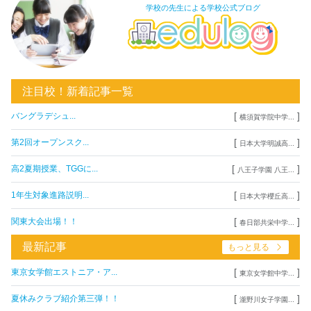
学校の先生による学校公式ブログ
注目校！新着記事一覧
[
]
バングラデシュ...
横須賀学院中学...
[
]
第2回オープンスク...
日本大学明誠高...
[
]
高2夏期授業、TGGに...
八王子学園 八王...
[
]
1年生対象進路説明...
日本大学櫻丘高...
[
]
関東大会出場！！
春日部共栄中学...
最新記事
もっと見る
[
]
東京女学館エストニア・ア...
東京女学館中学...
[
]
夏休みクラブ紹介第三弾！！
瀧野川女子学園...