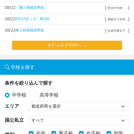
08/22
[
]
『夏の高校説明会』
明法中学校・...
08/22
[
]
8月22日（土）第2回...
潤徳女子高等...
08/23
[
]
第３回高校説明会
佼成学園女子...
エデュログTOPへ
学校を探す
条件を絞り込んで探す
中学校
高等学校
エリア
国公私立
共学
男子校
女子校
別学