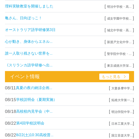
[
]
理科実験教室を開催しました
明法中学校・高...
[
]
亀さん、日向ぼっこ！
成女学園中学校...
[
]
オーストラリア語学研修第3日
城北中学校・高...
[
]
心が動き、身体からエネル...
新渡戸文化中学...
[
]
誰一人取り残さない世界を...
聖学院中学校・...
[
]
《スリランカ語学研修へ出...
東京成徳大学深...
イベント情報
もっと見る
08/11
[
]
真夏の夜の納涼企画...
大妻多摩中学...
08/15
[
]
学校説明会（夏期実施）
拓殖大学第一...
08/18
[
]
高校校内見学会（中...
明治学院中学...
08/22
[
]
第4回学校説明会
日本工業大学...
08/22
[
]
8/22(土)10:30高校普...
国立音楽大学...