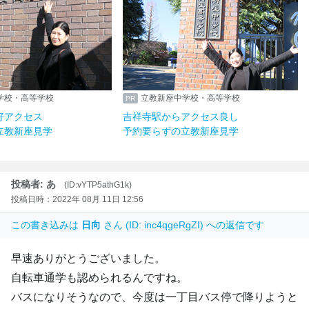
学校・高等学校
立教新座中学校・高等学校
好アクセス
吉祥寺駅からアクセス良し
立教新座見学
予約要らずの立教新座見学
投稿者: あ
(ID:vYTP5athG1k)
投稿日時：2022年 08月 11日 12:56
この書き込みは
日向
さん (ID: inc4qgeRgZI) への返信です
早速ありがとうございました。
自転車通学も認められるんですね。
バスになりそうなので、今度は一丁目バス停で降りようと