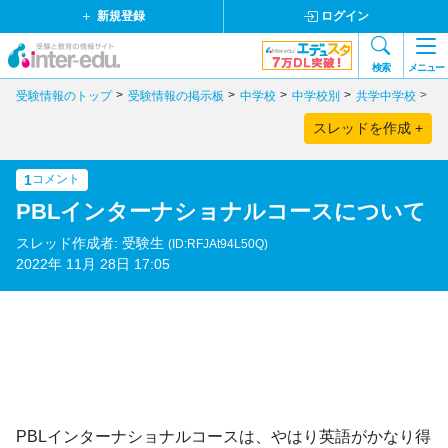
新規登録
ログイン
検索
メニュー
受験情報のトップ
受験情報の掲示板
中学校
中学校別
共学中学校
東
スレッドを作成 +
1
コメント
PBLインターナショナルコースについて
スレッド作成者: 受験生
(ID:RFJAt94L50Q)
2022年 11月 28日 17:05
PBLインターナショナルコースは、やはり英語がかなり得