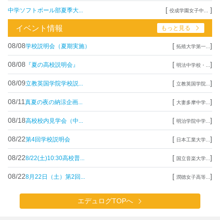
[
]
中学ソフトボール部夏季大...
佼成学園女子中...
イベント情報
もっと見る
08/08
[
]
学校説明会（夏期実施）
拓殖大学第一...
08/08
[
]
『夏の高校説明会』
明法中学校・...
08/09
[
]
立教英国学院学校説...
立教英国学院...
08/11
[
]
真夏の夜の納涼企画...
大妻多摩中学...
08/18
[
]
高校校内見学会（中...
明治学院中学...
08/22
[
]
第4回学校説明会
日本工業大学...
08/22
[
]
8/22(土)10:30高校普...
国立音楽大学...
08/22
[
]
8月22日（土）第2回...
潤徳女子高等...
エデュログTOPへ