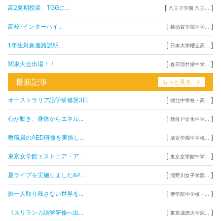
[
]
高2夏期授業、TGGに...
八王子学園 八王...
[
]
高校･インターハイ...
横須賀学院中学...
[
]
1年生対象進路説明...
日本大学櫻丘高...
[
]
関東大会出場！！
春日部共栄中学...
最新記事
もっと見る
[
]
オーストラリア語学研修第3日
城北中学校・高...
[
]
心が動き、身体からエネル...
新渡戸文化中学...
[
]
教職員のAED研修を実施し...
成女学園中学校...
[
]
東京女学館エストニア・ア...
東京女学館中学...
[
]
夏ライブを実施しました&#...
瀧野川女子学園...
[
]
誰一人取り残さない世界を...
聖学院中学校・...
[
]
《スリランカ語学研修へ出...
東京成徳大学深...