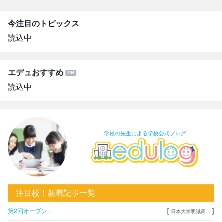
今注目のトピックス
読込中
エデュおすすめ
読込中
学校の先生による学校公式ブログ
注目校！新着記事一覧
[
]
第2回オープン...
日本大学明誠高...