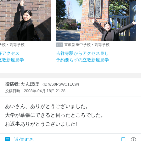
学校・高等学校
立教新座中学校・高等学校
好アクセス
吉祥寺駅からアクセス良し
立教新座見学
予約要らずの立教新座見学
投稿者: たんぽぽ
(ID:wS0PSWC1ECw)
投稿日時：2008年 04月 18日 21:28
あいさん、ありがとうございました。
大学が幕張にできると伺ったところでした。
お返事ありがとうございました!
返信する