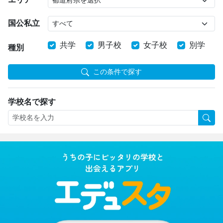
国公私立
共学
男子校
女子校
別学
種別
この条件で探す
学校名で探す