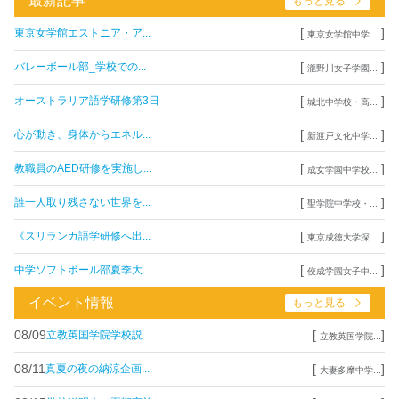
最新記事
もっと見る
[
]
東京女学館エストニア・ア...
東京女学館中学...
[
]
バレーボール部_学校での...
瀧野川女子学園...
[
]
オーストラリア語学研修第3日
城北中学校・高...
[
]
心が動き、身体からエネル...
新渡戸文化中学...
[
]
教職員のAED研修を実施し...
成女学園中学校...
[
]
誰一人取り残さない世界を...
聖学院中学校・...
[
]
《スリランカ語学研修へ出...
東京成徳大学深...
[
]
中学ソフトボール部夏季大...
佼成学園女子中...
イベント情報
もっと見る
08/09
[
]
立教英国学院学校説...
立教英国学院...
08/11
[
]
真夏の夜の納涼企画...
大妻多摩中学...