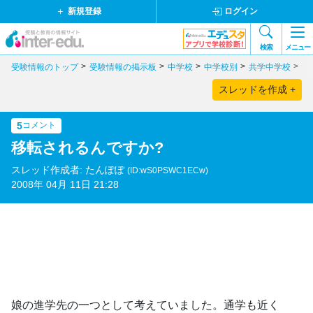
新規登録
ログイン
検索
メニュー
受験情報のトップ
受験情報の掲示板
中学校
中学校別
共学中学校
東
スレッドを作成 +
5
コメント
移転されるんですか?
スレッド作成者: たんぽぽ
(ID:wS0PSWC1ECw)
2008年 04月 11日 21:28
娘の進学先の一つとして考えていました。通学も近く