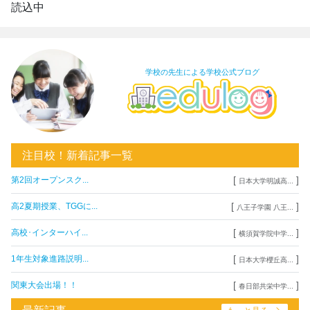
読込中
学校の先生による学校公式ブログ
注目校！新着記事一覧
[
]
第2回オープンスク...
日本大学明誠高...
[
]
高2夏期授業、TGGに...
八王子学園 八王...
[
]
高校･インターハイ...
横須賀学院中学...
[
]
1年生対象進路説明...
日本大学櫻丘高...
[
]
関東大会出場！！
春日部共栄中学...