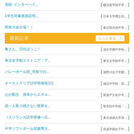
[
]
高校･インターハイ...
横須賀学院中学...
[
]
1年生対象進路説明...
日本大学櫻丘高...
[
]
関東大会出場！！
春日部共栄中学...
最新記事
もっと見る
[
]
亀さん、日向ぼっこ！
成女学園中学校...
[
]
東京女学館エストニア・ア...
東京女学館中学...
[
]
バレーボール部_学校での...
瀧野川女子学園...
[
]
オーストラリア語学研修第3日
城北中学校・高...
[
]
心が動き、身体からエネル...
新渡戸文化中学...
[
]
誰一人取り残さない世界を...
聖学院中学校・...
[
]
《スリランカ語学研修へ出...
東京成徳大学深...
[
]
中学ソフトボール部夏季大...
佼成学園女子中...