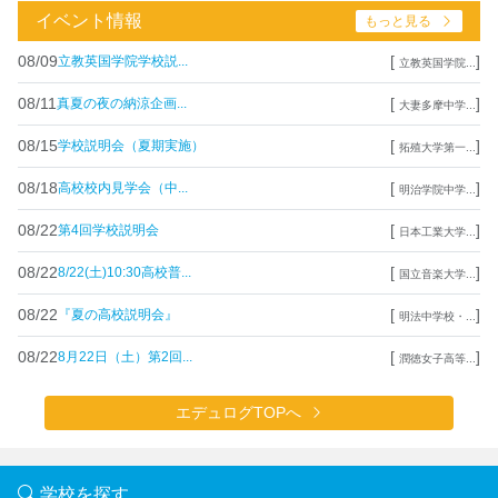
イベント情報
もっと見る
08/09
[
]
立教英国学院学校説...
立教英国学院...
08/11
[
]
真夏の夜の納涼企画...
大妻多摩中学...
08/15
[
]
学校説明会（夏期実施）
拓殖大学第一...
08/18
[
]
高校校内見学会（中...
明治学院中学...
08/22
[
]
第4回学校説明会
日本工業大学...
08/22
[
]
8/22(土)10:30高校普...
国立音楽大学...
08/22
[
]
『夏の高校説明会』
明法中学校・...
08/22
[
]
8月22日（土）第2回...
潤徳女子高等...
エデュログTOPへ
学校を探す