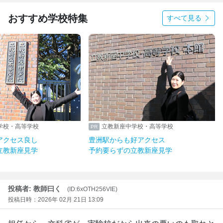
おすすめ学校特集
すべて見る
学校・高等学校
立教新座中学校・高等学校
アクセス良し
豊洲駅からも好アクセス
立教新座見学
予約要らずの立教新座見学
投稿者: 教師曰く
(ID:6xOTH256VIE)
投稿日時：2026年 02月 21日 13:09