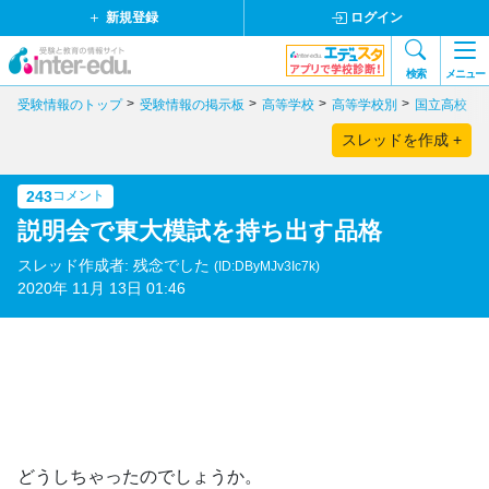
新規登録
ログイン
検索
メニュー
受験情報のトップ
受験情報の掲示板
高等学校
高等学校別
国立高校
スレッドを作成 +
243
コメント
説明会で東大模試を持ち出す品格
スレッド作成者: 残念でした
(ID:DByMJv3Ic7k)
2020年 11月 13日 01:46
どうしちゃったのでしょうか。