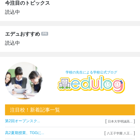
今注目のトピックス
読込中
エデュおすすめ
読込中
学校の先生による学校公式ブログ
注目校！新着記事一覧
[
]
第2回オープンスク...
日本大学明誠高...
[
]
高2夏期授業、TGGに...
八王子学園 八王...