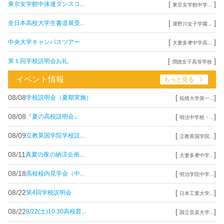
[
]
東京女学館中体連ダンスコ...
東京女学館中学...
[
]
全日本高校大学生書道展受...
瀧野川女子学園...
[
]
中央大学キャンパスツアー
大妻多摩中学高...
[
]
第１回学校説明会お礼
潤徳女子高等学校
イベント情報
もっと見る
08/08
[
]
学校説明会（夏期実施）
拓殖大学第一...
08/08
[
]
『夏の高校説明会』
明法中学校・...
08/09
[
]
立教英国学院学校説...
立教英国学院...
08/11
[
]
真夏の夜の納涼企画...
大妻多摩中学...
08/18
[
]
高校校内見学会（中...
明治学院中学...
08/22
[
]
第4回学校説明会
日本工業大学...
08/22
[
]
8/22(土)10:30高校普...
国立音楽大学...