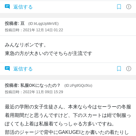
返信する
投稿者: 豆
(ID:IrLqgUpMnVE)
投稿日時：2021年 12月 14日 01:22
みんなリボンです。
東急の方が大きいのでそちらが主流です
返信する
投稿者: 私服OKになったの？
(ID:zPgf/GQcfXo)
投稿日時：2022年 11月 09日 15:29
最近の学附の女子生徒さん、本来なら今はセーラーの冬服
着用期間だと思うんですけど、下のスカートは紺で制服っ
ぽくても上着は私服着てらっしゃる方多いですね。
部活のジャージで背中にGAKUGEIとか書いたの着たりし