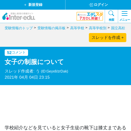
新規登録
ログイン
検索
メニュー
受験情報のトップ
受験情報の掲示板
高等学校
高等学校別
国立高校
スレッドを作成 +
52
コメント
女子の制服について
スレッド作成者: う
(ID:Geyx8/zrDak)
2021年 04月 04日 23:15
学校紹介などを見ていると女子生徒の靴下は膝丈まである