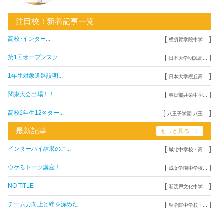
注目校！新着記事一覧
[
]
高校･インター...
横須賀学院中学...
[
]
第1回オープンスク...
日本大学明誠高...
[
]
1年生対象進路説明...
日本大学櫻丘高...
[
]
関東大会出場！！
春日部共栄中学...
[
]
高校2年生12名ター...
八王子学園 八王...
最新記事
もっと見る
[
]
インターハイ結果のご...
城北中学校・高...
[
]
ウケるトーク講座！
成女学園中学校...
[
]
NO TITLE
新渡戸文化中学...
[
]
チーム力向上と絆を深めた...
聖学院中学校・...