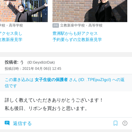
学校・高等学校
立教新座中学校・高等学校
アクセス良し
豊洲駅からも好アクセス
立教新座見学
予約要らずの立教新座見学
投稿者: う
(ID:Geyx8/zrDak)
投稿日時：2021年 04月 06日 12:45
この書き込みは
女子生徒の保護者
さん (ID: .TPEpuZIgcI) への返
信です
詳しく教えていただきありがとうございます！
私も後日、リボンを買おうと思います。
返信する