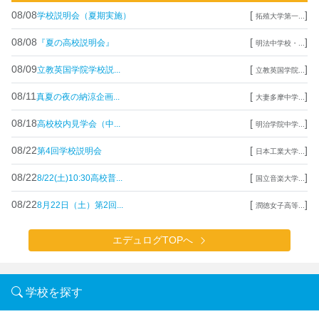
08/08
[
]
学校説明会（夏期実施）
拓殖大学第一...
08/08
[
]
『夏の高校説明会』
明法中学校・...
08/09
[
]
立教英国学院学校説...
立教英国学院...
08/11
[
]
真夏の夜の納涼企画...
大妻多摩中学...
08/18
[
]
高校校内見学会（中...
明治学院中学...
08/22
[
]
第4回学校説明会
日本工業大学...
08/22
[
]
8/22(土)10:30高校普...
国立音楽大学...
08/22
[
]
8月22日（土）第2回...
潤徳女子高等...
エデュログTOPへ
学校を探す