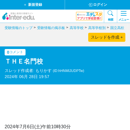
新規登録
ログイン
検索
メニュー
受験情報のトップ
受験情報の掲示板
高等学校
高等学校別
国立高校
スレッドを作成 +
0
コメント
ＴＨＥ名門校
スレッド作成者: もりかす
(ID:hHNMIJUDPTw)
2024年 06月 28日 19:57
2024年7月6日(土)午前10時30分