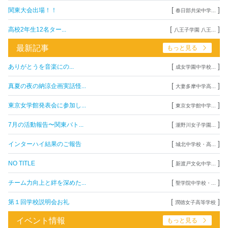
[
]
関東大会出場！！
春日部共栄中学...
[
]
高校2年生12名ター...
八王子学園 八王...
最新記事
もっと見る
[
]
ありがとうを音楽にの...
成女学園中学校...
[
]
真夏の夜の納涼企画実話怪...
大妻多摩中学高...
[
]
東京女学館発表会に参加し...
東京女学館中学...
[
]
7月の活動報告〜関東バト...
瀧野川女子学園...
[
]
インターハイ結果のご報告
城北中学校・高...
[
]
NO TITLE
新渡戸文化中学...
[
]
チーム力向上と絆を深めた...
聖学院中学校・...
[
]
第１回学校説明会お礼
潤徳女子高等学校
イベント情報
もっと見る