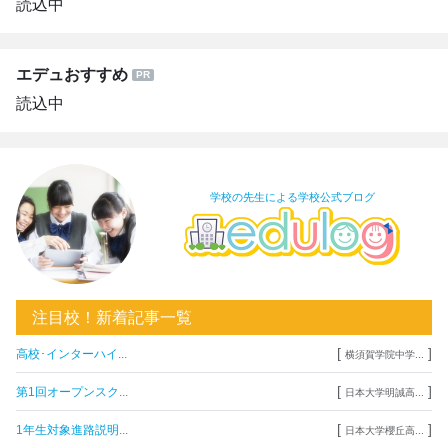
読込中
エデュおすすめ
読込中
学校の先生による学校公式ブログ
注目校！新着記事一覧
[
]
高校･インターハイ...
横須賀学院中学...
[
]
第1回オープンスク...
日本大学明誠高...
[
]
1年生対象進路説明...
日本大学櫻丘高...