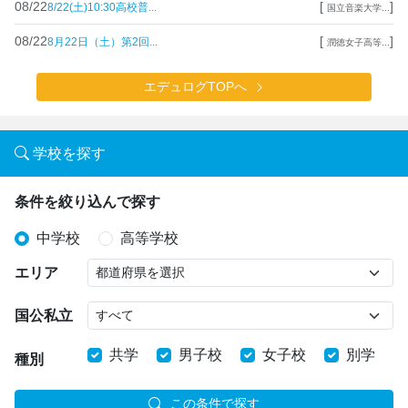
08/22
[
]
8/22(土)10:30高校普...
国立音楽大学...
08/22
[
]
8月22日（土）第2回...
潤徳女子高等...
エデュログTOPへ
学校を探す
条件を絞り込んで探す
中学校
高等学校
エリア
国公私立
共学
男子校
女子校
別学
種別
この条件で探す