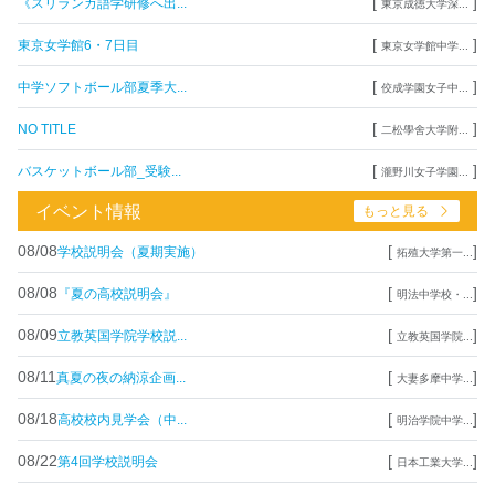
[
]
《スリランカ語学研修へ出...
東京成徳大学深...
[
]
東京女学館6・7日目
東京女学館中学...
[
]
中学ソフトボール部夏季大...
佼成学園女子中...
[
]
NO TITLE
二松學舍大学附...
[
]
バスケットボール部_受験...
瀧野川女子学園...
イベント情報
もっと見る
08/08
[
]
学校説明会（夏期実施）
拓殖大学第一...
08/08
[
]
『夏の高校説明会』
明法中学校・...
08/09
[
]
立教英国学院学校説...
立教英国学院...
08/11
[
]
真夏の夜の納涼企画...
大妻多摩中学...
08/18
[
]
高校校内見学会（中...
明治学院中学...
08/22
[
]
第4回学校説明会
日本工業大学...