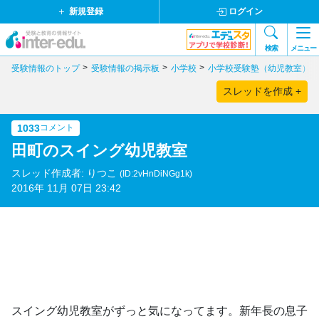
新規登録
ログイン
検索
メニュー
受験情報のトップ
受験情報の掲示板
小学校
小学校受験塾（幼児教室）
スレッドを作成 +
1033
コメント
田町のスイング幼児教室
スレッド作成者: りつこ
(ID:2vHnDiNGg1k)
2016年 11月 07日 23:42
スイング幼児教室がずっと気になってます。新年長の息子