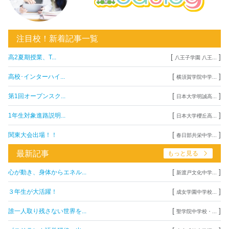
注目校！新着記事一覧
[
]
高2夏期授業、T...
八王子学園 八王...
[
]
高校･インターハイ...
横須賀学院中学...
[
]
第1回オープンスク...
日本大学明誠高...
[
]
1年生対象進路説明...
日本大学櫻丘高...
[
]
関東大会出場！！
春日部共栄中学...
最新記事
もっと見る
[
]
心が動き、身体からエネル...
新渡戸文化中学...
[
]
３年生が大活躍！
成女学園中学校...
[
]
誰一人取り残さない世界を...
聖学院中学校・...