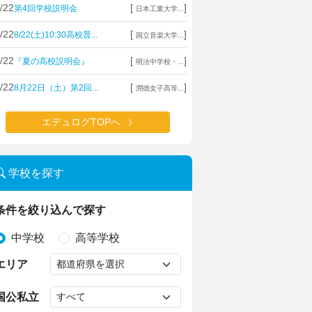
/22
[
]
第4回学校説明会
日本工業大学...
/22
[
]
8/22(土)10:30高校普...
国立音楽大学...
/22
[
]
『夏の高校説明会』
明法中学校・...
/22
[
]
8月22日（土）第2回...
潤徳女子高等...
エデュログTOPへ
学校を探す
条件を絞り込んで探す
中学校
高等学校
エリア
上野学園中学校・高等学校
国公私立
ハープやフルート！ひとり一つの楽器