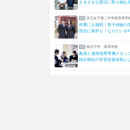
が安心へ明誠の宿泊研修
さまざまな部活に取り組む
中学校高等学校
共立女子第二中学校高等学
太鼓部部長に聞く
何事にも挑戦！双子姉妹の
私の「好き」を見つける
部活に留学も！なりたいを
学付属高等学校・中学校
桜丘中学・高等学校
大付属校
教員と進路指導専属スタッ
を伸ばす女子教育
桜丘独自の学習支援体制と