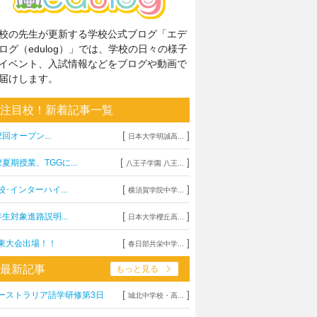
校の先生が更新する学校公式ブログ「エデ
ログ（edulog）」では、学校の日々の様子
イベント、入試情報などをブログや動画で
届けします。
注目校！新着記事一覧
[
]
2回オープン...
日本大学明誠高...
[
]
2夏期授業、TGGに...
八王子学園 八王...
[
]
校･インターハイ...
横須賀学院中学...
[
]
年生対象進路説明...
日本大学櫻丘高...
[
]
東大会出場！！
春日部共栄中学...
最新記事
もっと見る
[
]
ーストラリア語学研修第3日
城北中学校・高...