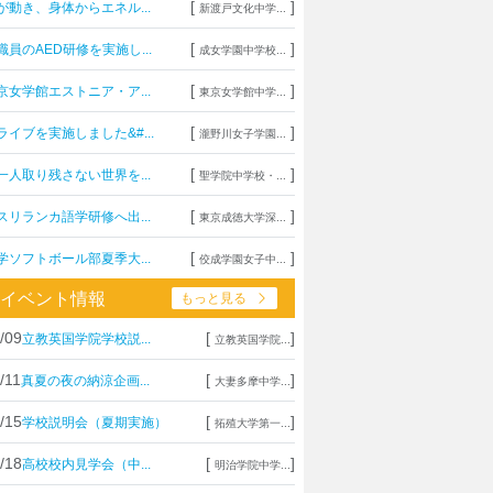
[
]
が動き、身体からエネル...
新渡戸文化中学...
[
]
職員のAED研修を実施し...
成女学園中学校...
[
]
京女学館エストニア・ア...
東京女学館中学...
[
]
ライブを実施しました&#...
瀧野川女子学園...
[
]
一人取り残さない世界を...
聖学院中学校・...
[
]
スリランカ語学研修へ出...
東京成徳大学深...
[
]
学ソフトボール部夏季大...
佼成学園女子中...
イベント情報
もっと見る
/09
[
]
立教英国学院学校説...
立教英国学院...
/11
[
]
真夏の夜の納涼企画...
大妻多摩中学...
/15
[
]
学校説明会（夏期実施）
拓殖大学第一...
/18
[
]
高校校内見学会（中...
明治学院中学...