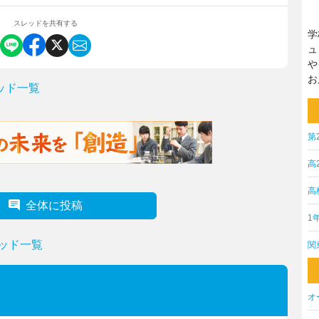
スレッドを共有する
学
ュ
や
お
ッド一覧
第
高
高
全体に投稿
1
ッド一覧
関
オ