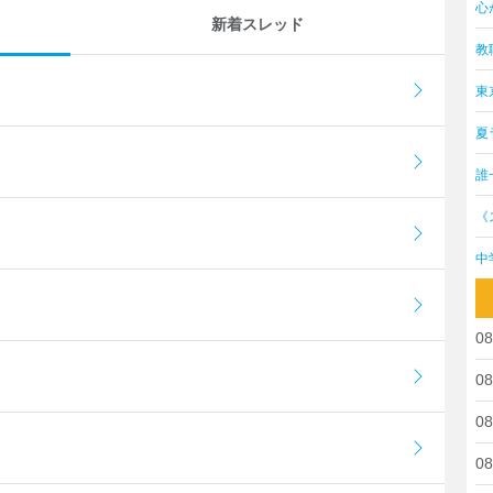
心
新着スレッド
教
東
夏
誰
《
中
08
08
08
08