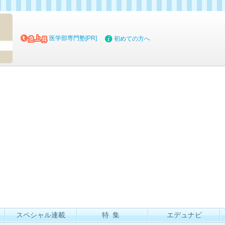
マイブッ
医学部専門塾[PR]
初めての方へ
スペシャル連載
特集
エデュナビ