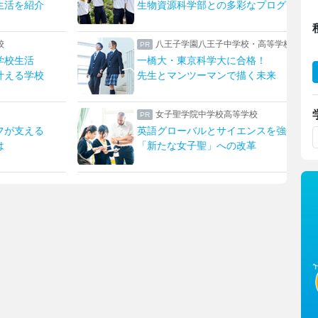
生活を紹介
生物資源科学部との多彩なプログラム
校
八王子学園八王子中学校・高等学校
学校生活
一橋大・東京科学大に合格！
叶える学校
先生とマンツーマンで描く未来
女子聖学院中学校高等学校
フが支える
英語グローバルとサイエンスを強化！
は
「新たな女子聖」への改革