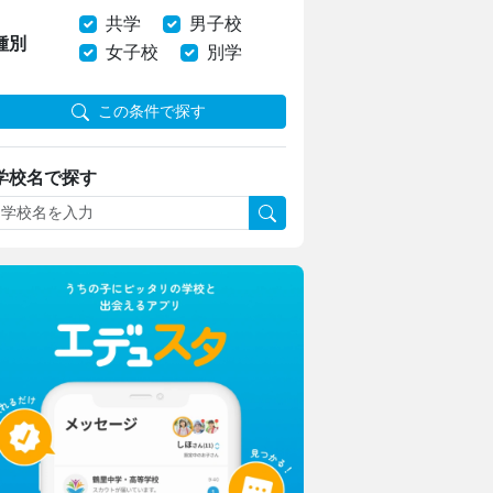
上野ならではのフィールドワーク
共学
男子校
種別
女子校
別学
東京家政大学附属女子中学校高等学校
新校長に就任！未来の展望について取材
この条件で探す
学校名で探す
日本大学豊山女子中学校・高等学校
理想を形にデザインと機能性をアップ
生徒たちに託された夏服リニューアル