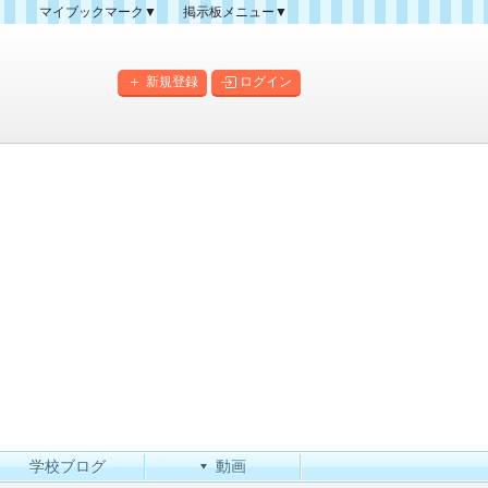
マイブックマーク▼
掲示板メニュー▼
クマーク一覧
掲示板の使い方
掲示板マップ
新規登録
ログイン
人気スレッドランキング
新規スレッド一覧
新着書き込み一覧
このカテゴリにスレッドを
作成
学校ブログ
動画