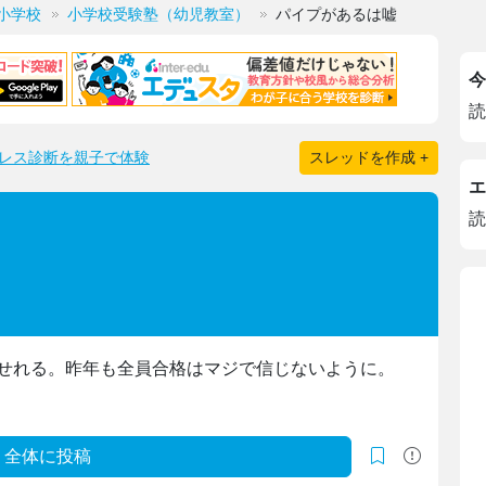
小学校
小学校受験塾（幼児教室）
パイプがあるは嘘
今
読
レス診断を親子で体験
スレッドを作成 +
エ
読
せれる。昨年も全員合格はマジで信じないように。
全体に投稿