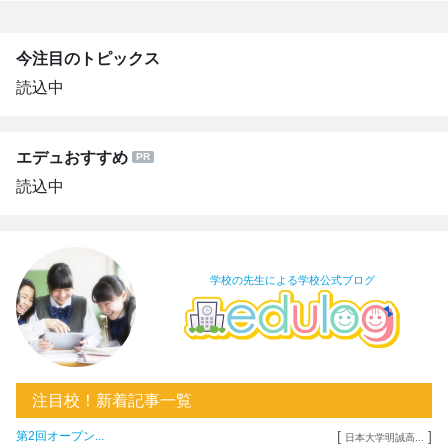
今注目のトピックス
読込中
エデュおすすめ
読込中
学校の先生による学校公式ブログ
注目校！新着記事一覧
[
]
第2回オープン...
日本大学明誠高...