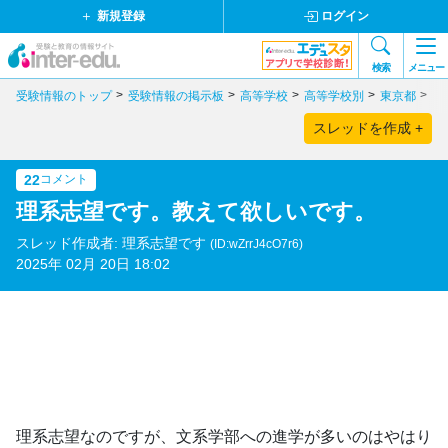
新規登録
ログイン
検索
メニュー
受験情報のトップ
受験情報の掲示板
高等学校
高等学校別
東京都
私
スレッドを作成 +
22
コメント
理系志望です。教えて欲しいです。
スレッド作成者: 理系志望です
(ID:wZrrJ4cO7r6)
2025年 02月 20日 18:02
理系志望なのですが、文系学部への進学が多いのはやはり