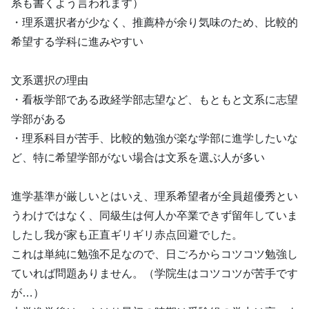
系も書くよう言われます）
・理系選択者が少なく、推薦枠が余り気味のため、比較的
希望する学科に進みやすい
文系選択の理由
・看板学部である政経学部志望など、もともと文系に志望
学部がある
・理系科目が苦手、比較的勉強が楽な学部に進学したいな
ど、特に希望学部がない場合は文系を選ぶ人が多い
進学基準が厳しいとはいえ、理系希望者が全員超優秀とい
うわけではなく、同級生は何人か卒業できず留年していま
したし我が家も正直ギリギリ赤点回避でした。
これは単純に勉強不足なので、日ごろからコツコツ勉強し
ていれば問題ありません。（学院生はコツコツが苦手です
が…）