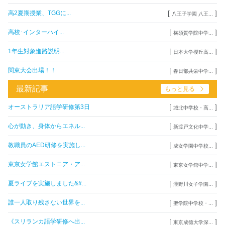
[
]
高2夏期授業、TGGに...
八王子学園 八王...
[
]
高校･インターハイ...
横須賀学院中学...
[
]
1年生対象進路説明...
日本大学櫻丘高...
[
]
関東大会出場！！
春日部共栄中学...
最新記事
もっと見る
[
]
オーストラリア語学研修第3日
城北中学校・高...
[
]
心が動き、身体からエネル...
新渡戸文化中学...
[
]
教職員のAED研修を実施し...
成女学園中学校...
[
]
東京女学館エストニア・ア...
東京女学館中学...
[
]
夏ライブを実施しました&#...
瀧野川女子学園...
[
]
誰一人取り残さない世界を...
聖学院中学校・...
[
]
《スリランカ語学研修へ出...
東京成徳大学深...