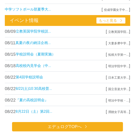
[
]
中学ソフトボール部夏季大...
佼成学園女子中...
イベント情報
もっと見る
08/09
[
]
立教英国学院学校説...
立教英国学院...
08/11
[
]
真夏の夜の納涼企画...
大妻多摩中学...
08/15
[
]
学校説明会（夏期実施）
拓殖大学第一...
08/18
[
]
高校校内見学会（中...
明治学院中学...
08/22
[
]
第4回学校説明会
日本工業大学...
08/22
[
]
8/22(土)10:30高校普...
国立音楽大学...
08/22
[
]
『夏の高校説明会』
明法中学校・...
08/22
[
]
8月22日（土）第2回...
潤徳女子高等...
エデュログTOPへ