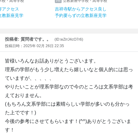
学校・高等学校
立教新座中学校・高等学校
好アクセス
吉祥寺駅からアクセス良し
立教新座見学
予約要らずの立教新座見学
投稿者: 質問者です。。
(ID:wZrrJ4cO7r6)
投稿日時：2025年 02月 26日 22:35
皆様いろんなお話ありがとうございます。
理系の学部がもう少し増えたら嬉しいなと個人的には思っ
ていますが、、、、、
やりたいことが理系学部なので今のところは文系学部は考
えておりません。
(もちろん文系学部には素晴らしい学部が多いのも分かっ
た上でです！)
今後の参考にさせてもらいます！(^^)ありがとうございま
す！