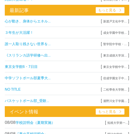
最新記事
もっと見る
[
]
心が動き、身体からエネル...
新渡戸文化中学...
[
]
３年生が大活躍！
成女学園中学校...
[
]
誰一人取り残さない世界を...
聖学院中学校・...
[
]
《スリランカ語学研修へ出...
東京成徳大学深...
[
]
東京女学館6・7日目
東京女学館中学...
[
]
中学ソフトボール部夏季大...
佼成学園女子中...
[
]
NO TITLE
二松學舍大学附...
[
]
バスケットボール部_受験...
瀧野川女子学園...
イベント情報
もっと見る
08/08
[
]
学校説明会（夏期実施）
拓殖大学第一...
08/08
[
]
『夏の高校説明会』