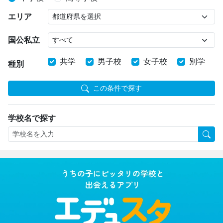
エリア
国公私立
共学
男子校
女子校
別学
種別
この条件で探す
学校名で探す