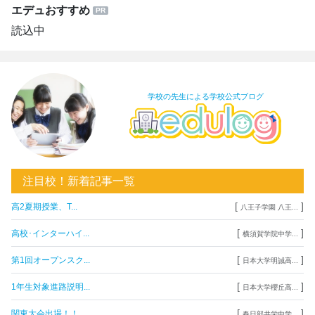
エデュおすすめ
読込中
学校の先生による学校公式ブログ
注目校！新着記事一覧
[
]
高2夏期授業、T...
八王子学園 八王...
[
]
高校･インターハイ...
横須賀学院中学...
[
]
第1回オープンスク...
日本大学明誠高...
[
]
1年生対象進路説明...
日本大学櫻丘高...
[
]
関東大会出場！！
春日部共栄中学...