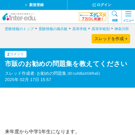
新規登録
ログイン
検索
メニュー
受験情報のトップ
受験情報の掲示板
高等学校
高等学校別
神奈川県
スレッドを作成 +
2
コメント
市販のお勧めの問題集を教えてください
スレッド作成者: お勧めの問題集
(ID:cuNBaXG9RaE)
2025年 02月 17日 15:57
来年度から中学1年生になります。