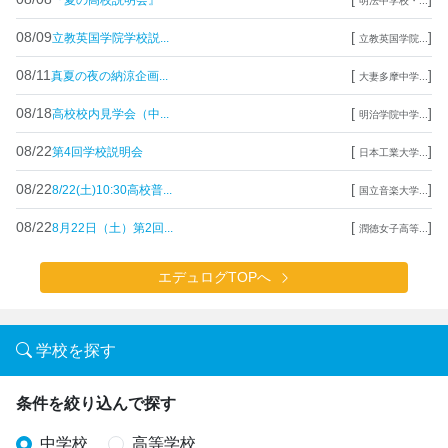
明法中学校・...
08/09
[
]
立教英国学院学校説...
立教英国学院...
08/11
[
]
真夏の夜の納涼企画...
大妻多摩中学...
08/18
[
]
高校校内見学会（中...
明治学院中学...
08/22
[
]
第4回学校説明会
日本工業大学...
08/22
[
]
8/22(土)10:30高校普...
国立音楽大学...
08/22
[
]
8月22日（土）第2回...
潤徳女子高等...
エデュログTOPへ
学校を探す
条件を絞り込んで探す
中学校
高等学校