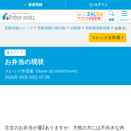
新規登録
ログイン
検索
メニュー
受験情報のトップ
受験情報の掲示板
幼稚園
幼稚園受験情報
お弁当の
スレッドを作成 +
0
コメント
お弁当の現状
スレッド作成者: Clover
(ID:nAtS/XYUv4Y)
2025年 05月 03日 07:09
注文のお弁当が週2ありますが、大抵の方には不向きな内