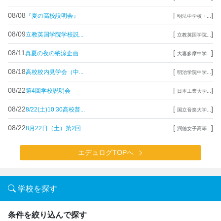
08/08
[
]
『夏の高校説明会』
明法中学校・...
08/09
[
]
立教英国学院学校説...
立教英国学院...
08/11
[
]
真夏の夜の納涼企画...
大妻多摩中学...
08/18
[
]
高校校内見学会（中...
明治学院中学...
08/22
[
]
第4回学校説明会
日本工業大学...
08/22
[
]
8/22(土)10:30高校普...
国立音楽大学...
08/22
[
]
8月22日（土）第2回...
潤徳女子高等...
エデュログTOPへ
学校を探す
条件を絞り込んで探す