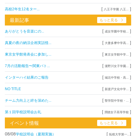
[
]
高校2年生12名ター...
八王子学園 八王...
最新記事
もっと見る
[
]
ありがとうを音楽にの...
成女学園中学校...
[
]
真夏の夜の納涼企画実話怪...
大妻多摩中学高...
[
]
東京女学館発表会に参加し...
東京女学館中学...
[
]
7月の活動報告〜関東バト...
瀧野川女子学園...
[
]
インターハイ結果のご報告
城北中学校・高...
[
]
NO TITLE
新渡戸文化中学...
[
]
チーム力向上と絆を深めた...
聖学院中学校・...
[
]
第１回学校説明会お礼
潤徳女子高等学校
イベント情報
もっと見る
08/08
[
]
学校説明会（夏期実施）
拓殖大学第一...