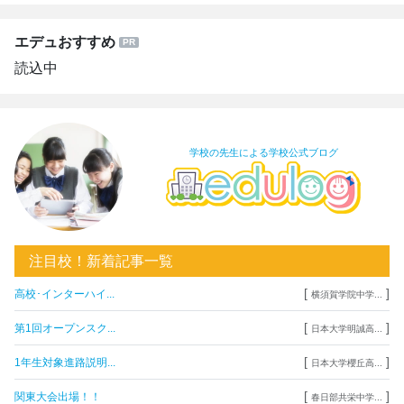
エデュおすすめ
読込中
学校の先生による学校公式ブログ
注目校！新着記事一覧
[
]
高校･インターハイ...
横須賀学院中学...
[
]
第1回オープンスク...
日本大学明誠高...
[
]
1年生対象進路説明...
日本大学櫻丘高...
[
]
関東大会出場！！
春日部共栄中学...