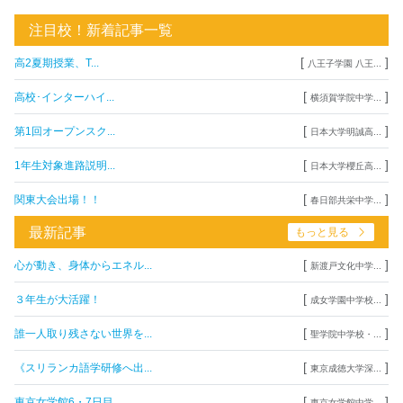
注目校！新着記事一覧
[
]
高2夏期授業、T...
八王子学園 八王...
[
]
高校･インターハイ...
横須賀学院中学...
[
]
第1回オープンスク...
日本大学明誠高...
[
]
1年生対象進路説明...
日本大学櫻丘高...
[
]
関東大会出場！！
春日部共栄中学...
最新記事
もっと見る
[
]
心が動き、身体からエネル...
新渡戸文化中学...
[
]
３年生が大活躍！
成女学園中学校...
[
]
誰一人取り残さない世界を...
聖学院中学校・...
[
]
《スリランカ語学研修へ出...
東京成徳大学深...
[
]
東京女学館6・7日目
東京女学館中学...