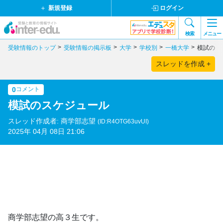
新規登録
ログイン
検索
メニュー
受験情報のトップ
受験情報の掲示板
大学
学校別
一橋大学
模試のス
スレッドを作成 +
0
コメント
模試のスケジュール
スレッド作成者: 商学部志望
(ID:R4OTG63uvUI)
2025年 04月 08日 21:06
商学部志望の高３生です。