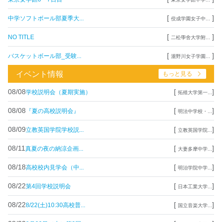
[
]
中学ソフトボール部夏季大...
佼成学園女子中...
[
]
NO TITLE
二松學舍大学附...
[
]
バスケットボール部_受験...
瀧野川女子学園...
イベント情報
もっと見る
08/08
[
]
学校説明会（夏期実施）
拓殖大学第一...
08/08
[
]
『夏の高校説明会』
明法中学校・...
08/09
[
]
立教英国学院学校説...
立教英国学院...
08/11
[
]
真夏の夜の納涼企画...
大妻多摩中学...
08/18
[
]
高校校内見学会（中...
明治学院中学...
08/22
[
]
第4回学校説明会
日本工業大学...
08/22
[
]
8/22(土)10:30高校普...
国立音楽大学...