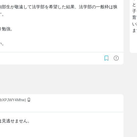
と
内部生が敬遠して法学部を希望した結果、法学部の一般枠は狭
子
す。
育
い
り勉強。
ま
い。
:kbXPJWY4Mhw)
は見逃せません。