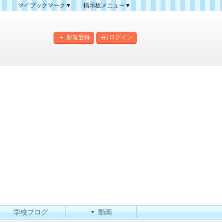
マイブックマーク▼
掲示板メニュー▼
クマーク一覧
掲示板の使い方
掲示板マップ
新規登録
ログイン
人気スレッドランキング
新規スレッド一覧
新着書き込み一覧
このカテゴリにスレッドを
作成
学校ブログ
動画