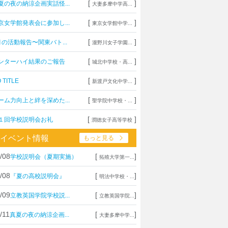
[
]
夏の夜の納涼企画実話怪...
大妻多摩中学高...
[
]
京女学館発表会に参加し...
東京女学館中学...
[
]
月の活動報告〜関東バト...
瀧野川女子学園...
[
]
ンターハイ結果のご報告
城北中学校・高...
[
]
 TITLE
新渡戸文化中学...
[
]
ーム力向上と絆を深めた...
聖学院中学校・...
[
]
１回学校説明会お礼
潤徳女子高等学校
イベント情報
もっと見る
/08
[
]
学校説明会（夏期実施）
拓殖大学第一...
/08
[
]
『夏の高校説明会』
明法中学校・...
/09
[
]
立教英国学院学校説...
立教英国学院...
/11
[
]
真夏の夜の納涼企画...
大妻多摩中学...