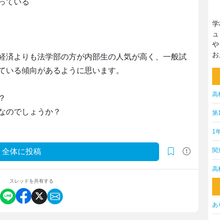
っている
学
ュ
や
お
経済よりも法学部の方が内部生の人気が高く、一般試
ている傾向があるように思います。
高
？
なのでしょうか？
第
1
関
全体に投稿
高
スレッドを共有する
あ