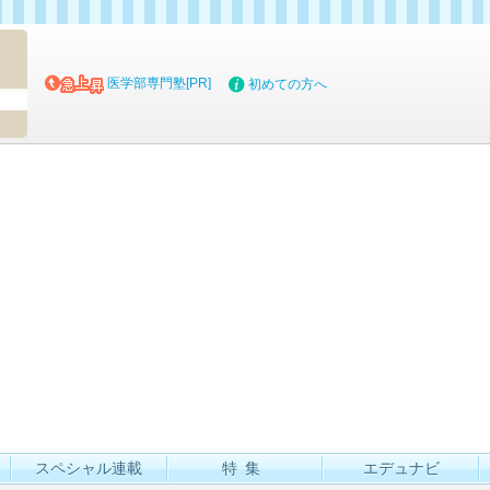
マイブッ
医学部専門塾[PR]
初めての方へ
スペシャル連載
特集
エデュナビ