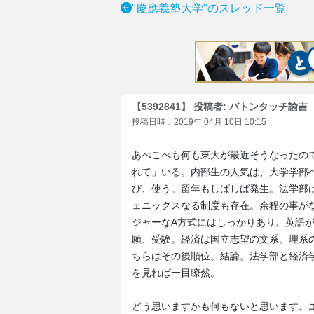
"慶應義塾大学"のスレッド一覧
【5392841】 投稿者: バトンタッチ諭吉
投稿日時：2019年 04月 10日 10:15
あべこべも何も東大が最近そうなったの
れて」いる。内部生の人気は、大学学部
び、使う。留年もしばしば発生。法学部
ェニックスなる制度も存在。余程の事が
ジャーなA方式にはしっかりあり。英語
願、受験。経済は国立志望の文系、理系
ちらはその後順位。結論。法学部と経済
を見れば一目瞭然。
どう思いますかも何もないと思います。