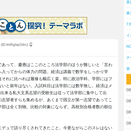
真
東
7
イ
(ID:ImRgIxpS4rc)
NO
チ
であって、慶應はここのところ法学部のほうが難しいと「言わ
第
へ入ってからの体力の問題。経済は講義で数学をしっかり学
はそれに比べれば履修も幅広く楽。特に政治学科。学部にはフ
ないと留年はない。入試科目は法学部には数学無し。経済はメ
08
が出来る私大文系志望の受験生は従って法学部に集中して出
の志望者すらも集めるが、あくまで国立が第一志望であってこ
08
学部は全く別物。比較の対象にならず。高校別合格者数の順位
08
08
エデュで語り尽くされてきたこと。今更ながらこのスレはない