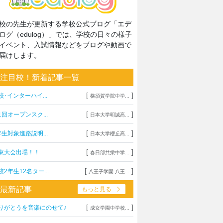
校の先生が更新する学校公式ブログ「エデ
ログ（edulog）」では、学校の日々の様子
イベント、入試情報などをブログや動画で
届けします。
注目校！新着記事一覧
[
]
校･インターハイ...
横須賀学院中学...
[
]
1回オープンスク...
日本大学明誠高...
[
]
年生対象進路説明...
日本大学櫻丘高...
[
]
東大会出場！！
春日部共栄中学...
[
]
校2年生12名ター...
八王子学園 八王...
最新記事
もっと見る
[
]
りがとうを音楽にのせて♪
成女学園中学校...