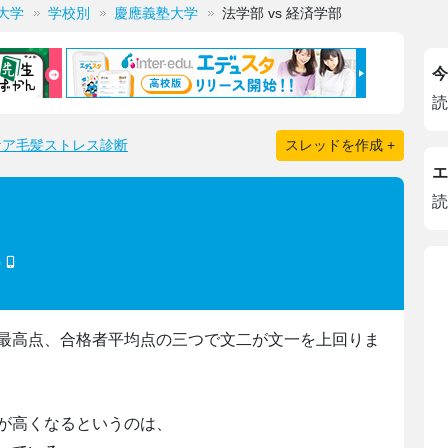
大学
学校別
慶應義塾大学
法学部 vs 経済学部
今
読
ケア毛髪ストレス診断
スレッドを作成 +
エ
読
)
最高点、合格者平均点の三つで文二が文一を上回りま
が高くなるというのは、