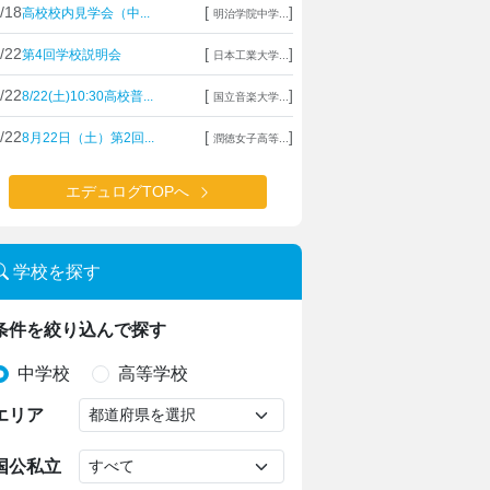
/18
[
]
高校校内見学会（中...
明治学院中学...
/22
[
]
第4回学校説明会
日本工業大学...
/22
[
]
8/22(土)10:30高校普...
国立音楽大学...
/22
[
]
8月22日（土）第2回...
潤徳女子高等...
エデュログTOPへ
学校を探す
条件を絞り込んで探す
中学校
高等学校
エリア
国公私立