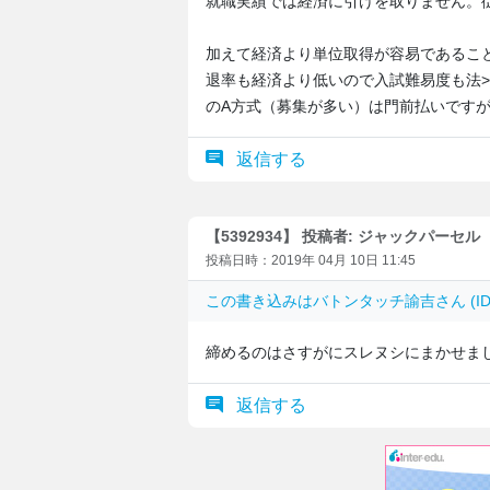
就職実績では経済に引けを取りません。
加えて経済より単位取得が容易であるこ
退率も経済より低いので入試難易度も法
のA方式（募集が多い）は門前払いです
返信する
【5392934】 投稿者: ジャックパーセル
投稿日時：2019年 04月 10日 11:45
この書き込みは
バトンタッチ諭吉
さん (I
締めるのはさすがにスレヌシにまかせま
返信する