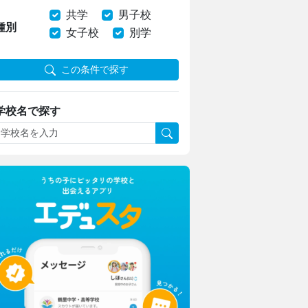
共学
男子校
種別
女子校
別学
この条件で探す
学校名で探す