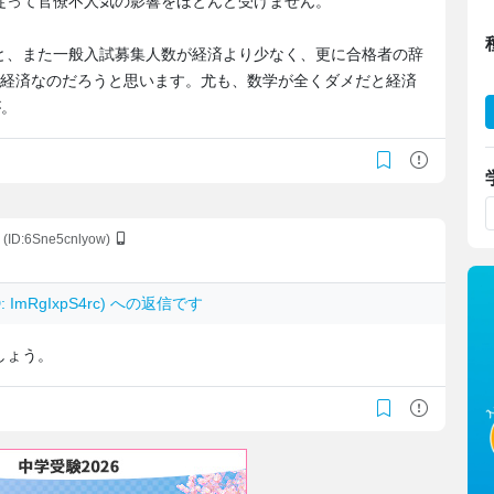
従って官僚不人気の影響をほとんど受けません。
と、また一般入試募集人数が経済より少なく、更に合格者の辞
>経済なのだろうと思います。尤も、数学が全くダメだと経済
が。
(ID:6Sne5cnlyow)
D: ImRgIxpS4rc) への返信です
しょう。