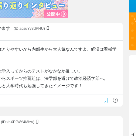
います
(ID:acsuYy3dPHU)
はとりやすいから内部生から大人気なんですよ。経済は看板学
大学入ってからのテストがなかなか厳しい。
からスポーツ推薦組は、法学部を避けて政治経済学部へ。
んと大学時代も勉強してきたイメージです！
(ID:kbXPJWY4Mhw)
イ