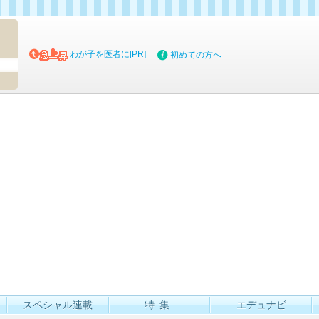
マイブッ
わが子を医者に[PR]
初めての方へ
スペシャル連載
特集
エデュナビ