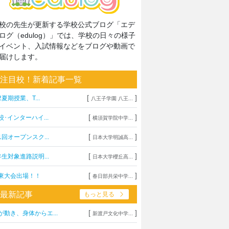
校の先生が更新する学校公式ブログ「エデ
ログ（edulog）」では、学校の日々の様子
イベント、入試情報などをブログや動画で
届けします。
注目校！新着記事一覧
[
]
2夏期授業、T...
八王子学園 八王...
[
]
校･インターハイ...
横須賀学院中学...
[
]
1回オープンスク...
日本大学明誠高...
[
]
年生対象進路説明...
日本大学櫻丘高...
[
]
東大会出場！！
春日部共栄中学...
最新記事
もっと見る
[
]
が動き、身体からエ...
新渡戸文化中学...