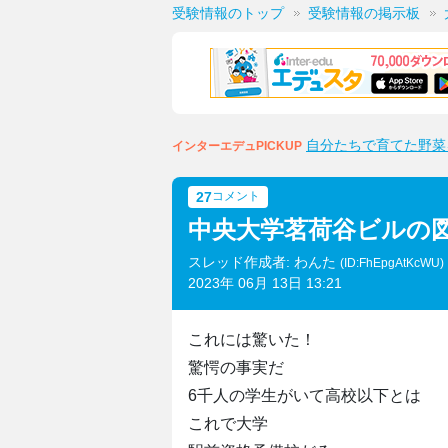
受験情報のトップ
受験情報の掲示板
自分たちで育てた野菜
インターエデュPICKUP
27
コメント
中央大学茗荷谷ビルの
スレッド作成者: わんた
(ID:FhEpgAtKcWU)
2023年 06月 13日 13:21
これには驚いた！
驚愕の事実だ
6千人の学生がいて高校以下とは
これで大学