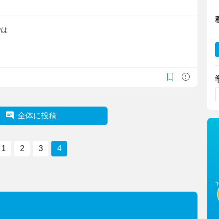
学は
全体に投稿
1
2
3
4