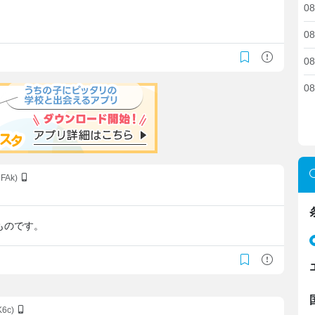
08
08
08
08
nFAk)
ものです。
K6c)