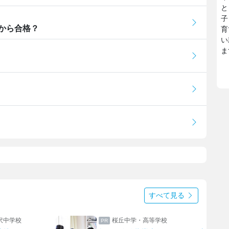
と
子
から合格？
育
い
ま
すべて見る
沢中学校
桜丘中学・高等学校