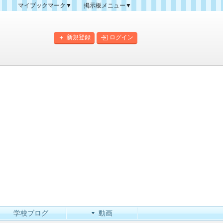
マイブックマーク▼
掲示板メニュー▼
クマーク一覧
掲示板の使い方
掲示板マップ
新規登録
ログイン
人気スレッドランキング
新規スレッド一覧
新着書き込み一覧
このカテゴリにスレッドを
作成
学校ブログ
動画