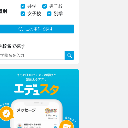
共学
男子校
種別
女子校
別学
この条件で探す
学校名で探す