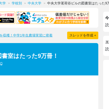
大学
学校別
中央大学
中央大学茗荷谷ビルの図書室はたった9
今
読
を収穫！中学1年生農場実習に密着
スレッドを作成 +
エ
読
図書室はたった9万冊！