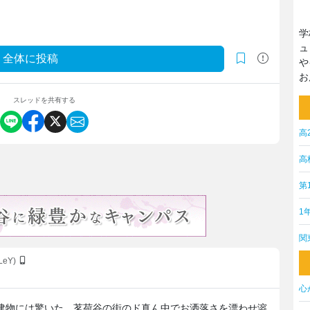
学
ュ
全体に投稿
や
お
スレッドを共有する
高
高
第
1
関
LeY)
心
の建物には驚いた。茗荷谷の街のド真ん中でお洒落さを漂わせ溶