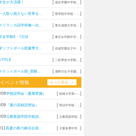
[
]
年生が大活躍！
成女学園中学校...
[
]
一人取り残さない世界を...
聖学院中学校・...
[
]
スリランカ語学研修へ出...
東京成徳大学深...
[
]
京女学館6・7日目
東京女学館中学...
[
]
学ソフトボール部夏季大...
佼成学園女子中...
[
]
 TITLE
二松學舍大学附...
[
]
スケットボール部_受験...
瀧野川女子学園...
イベント情報
もっと見る
/08
[
]
学校説明会（夏期実施）
拓殖大学第一...
/08
[
]
『夏の高校説明会』
明法中学校・...
/09
[
]
立教英国学院学校説...
立教英国学院...
/11
[
]
真夏の夜の納涼企画...
大妻多摩中学...