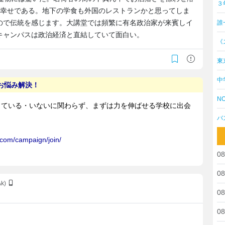
３
は幸せである。地下の学食も外国のレストランかと思ってしま
ので伝統を感じます。大講堂では頻繁に有名政治家が来賓しイ
誰
キャンパスは政治経済と直結していて面白い。
《
東
中
NO
バ
08
08
Ak)
08
08