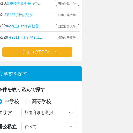
/18
[
]
高校校内見学会（中...
明治学院中学...
/22
[
]
第4回学校説明会
日本工業大学...
/22
[
]
8/22(土)10:30高校普...
国立音楽大学...
/22
[
]
8月22日（土）第2回...
潤徳女子高等...
エデュログTOPへ
学校を探す
条件を絞り込んで探す
中学校
高等学校
エリア
国公私立