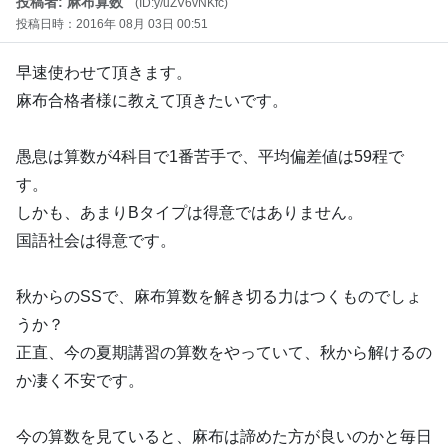
投稿者: 麻布算数
(ID:y/uZV6vNKfc)
投稿日時：2016年 08月 03日 00:51
早速使わせて頂きます。
麻布合格者様に教えて頂きたいです。
愚息は算数が4科目で1番苦手で、平均偏差値は59程で
す。
しかも、あまりBタイプは得意ではありません。
国語社会は得意です。
秋からのSSで、麻布算数を解き切る力はつくものでしょ
うか？
正直、今の夏期講習の算数をやっていて、秋から解けるの
か凄く不安です。
今の算数を見ていると、麻布は諦めた方が良いのかと毎日