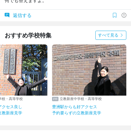
何でも答えますよ。
返信する
おすすめ学校特集
すべて見る
学校・高等学校
立教新座中学校・高等学校
アクセス良し
豊洲駅からも好アクセス
立教新座見学
予約要らずの立教新座見学