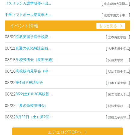
[
]
《スリランカ語学研修へ出...
東京成徳大学深...
[
]
中学ソフトボール部夏季大...
佼成学園女子中...
イベント情報
もっと見る
08/09
[
]
立教英国学院学校説...
立教英国学院...
08/11
[
]
真夏の夜の納涼企画...
大妻多摩中学...
08/15
[
]
学校説明会（夏期実施）
拓殖大学第一...
08/18
[
]
高校校内見学会（中...
明治学院中学...
08/22
[
]
第4回学校説明会
日本工業大学...
08/22
[
]
8/22(土)10:30高校普...
国立音楽大学...
08/22
[
]
『夏の高校説明会』
明法中学校・...
08/22
[
]
8月22日（土）第2回...
潤徳女子高等...
エデュログTOPへ