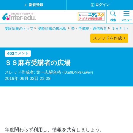
新規登録
ログイン
検索
メニュー
受験情報のトップ
受験情報の掲示板
塾・予備校・通信教育
ＳＡＰＩＸ
スレッドを作成 +
403
コメント
ＳＳ麻布受講者の広場
スレッド作成者: 第一志望合格
(ID:u9DNk9KaPiw)
2016年 08月 02日 23:09
年度関わらず利用し、情報を共有しましょう。