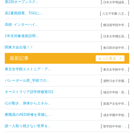
[
]
第2回オープンスク...
日本大学明誠高...
[
]
高2夏期授業、TGGに...
八王子学園 八王...
[
]
高校･インターハイ...
横須賀学院中学...
[
]
1年生対象進路説明...
日本大学櫻丘高...
[
]
関東大会出場！！
春日部共栄中学...
最新記事
もっと見る
[
]
東京女学館エストニア・ア...
東京女学館中学...
[
]
バレーボール部_学校での...
瀧野川女子学園...
[
]
オーストラリア語学研修第3日
城北中学校・高...
[
]
心が動き、身体からエネル...
新渡戸文化中学...
[
]
教職員のAED研修を実施し...
成女学園中学校...
[
]
誰一人取り残さない世界を...
聖学院中学校・...