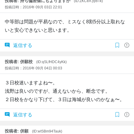
投稿者: 持ち偏差値にもよりますが
(ID:ZKCeA.yy8Tk)
投稿日時：2016年 09月 03日 22:01
中等部は問題が平易なので、ミスなく8割5分以上取れな
いと安心できないと思います。
返信する
投稿者: 併願校
(ID:qSLfHDC4yKk)
投稿日時：2016年 09月 04日 00:03
３日校迷いますよね〜。
浅野は良いのですが、通えないから、断念です。
２日校をかなり下げて、３日は海城が良いのかなぁ〜。
返信する
投稿者: 併願
(ID:wISBm94Tauk)