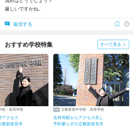
浅野はどうでしょう？
厳しいですかね。
返信する
おすすめ学校特集
すべて見る
学校・高等学校
立教新座中学校・高等学校
好アクセス
吉祥寺駅からアクセス良し
立教新座見学
予約要らずの立教新座見学