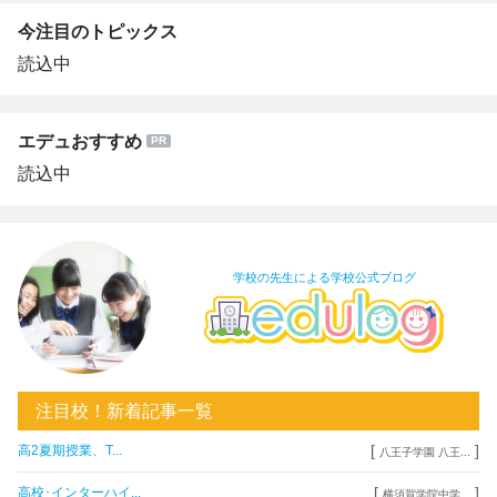
今注目のトピックス
読込中
エデュおすすめ
読込中
学校の先生による学校公式ブログ
注目校！新着記事一覧
[
]
高2夏期授業、T...
八王子学園 八王...
[
]
高校･インターハイ...
横須賀学院中学...