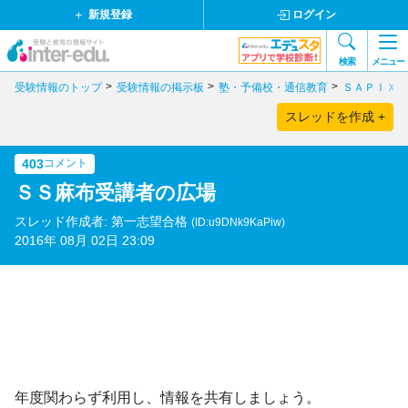
新規登録
ログイン
検索
メニュー
受験情報のトップ
受験情報の掲示板
塾・予備校・通信教育
ＳＡＰＩＸ
スレッドを作成 +
403
コメント
ＳＳ麻布受講者の広場
スレッド作成者: 第一志望合格
(ID:u9DNk9KaPiw)
2016年 08月 02日 23:09
年度関わらず利用し、情報を共有しましょう。