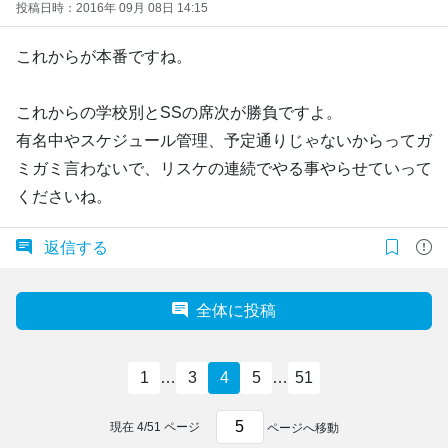
投稿日時：2016年 09月 08日 14:15
これからが本番ですね。
これからの学校別とSSの席次が勝負ですよ。
有名中やスケジュール管理、予定通りじゃないからってガ
ミガミ言わないで、リスケの連続でやる事やらせていって
くださいね。
返信する
全体に投稿
1
…
3
4
5
…
51
現在
4
/
51
ページ
ページへ移動