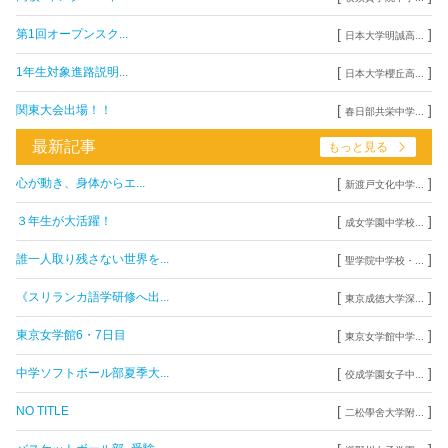
[
]
第1回オープンスク...
日本大学明誠高...
[
]
1年生対象進路説明...
日本大学櫻丘高...
[
]
関東大会出場！！
春日部共栄中学...
最新記事
もっと見る
[
]
心が動き、身体からエ...
新渡戸文化中学...
[
]
３年生が大活躍！
成女学園中学校...
[
]
誰一人取り残さない世界を...
聖学院中学校・...
[
]
《スリランカ語学研修へ出...
東京成徳大学深...
[
]
東京女学館6・7日目
東京女学館中学...
[
]
中学ソフトボール部夏季大...
佼成学園女子中...
[
]
NO TITLE
二松學舍大学附...