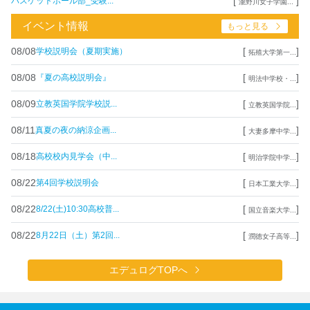
[
]
バスケットボール部_受験...
瀧野川女子学園...
イベント情報
もっと見る
08/08
[
]
学校説明会（夏期実施）
拓殖大学第一...
08/08
[
]
『夏の高校説明会』
明法中学校・...
08/09
[
]
立教英国学院学校説...
立教英国学院...
08/11
[
]
真夏の夜の納涼企画...
大妻多摩中学...
08/18
[
]
高校校内見学会（中...
明治学院中学...
08/22
[
]
第4回学校説明会
日本工業大学...
08/22
[
]
8/22(土)10:30高校普...
国立音楽大学...
08/22
[
]
8月22日（土）第2回...
潤徳女子高等...
エデュログTOPへ