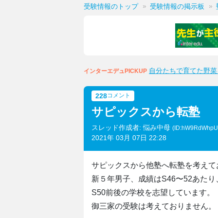
受験情報のトップ
受験情報の掲示板
自分たちで育てた野菜
インターエデュPICKUP
228
コメント
サピックスから転塾
スレッド作成者: 悩み中母
(ID:hW9RdWhp
2021年 03月 07日 22:28
サピックスから他塾へ転塾を考えて
新５年男子、成績はS46〜52あたり
S50前後の学校を志望しています。
御三家の受験は考えておりません。