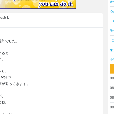
オ
心
AzcI)
３
誰
、
《
意外でした。
東
すると
す。
中
たり、
るだけで
08
葉が返ってきます。
08
が、
08
よね。
08