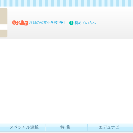
マイブッ
注目の私立小学校[PR]
初めての方へ
スペシャル連載
特集
エデュナビ