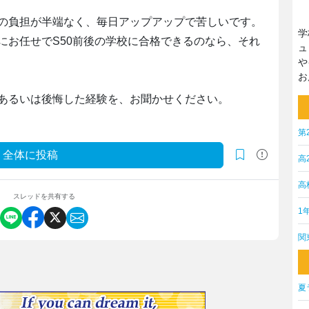
の負担が半端なく、毎日アップアップで苦しいです。
学
にお任せでS50前後の学校に合格できるのなら、それ
ュ
や
お
あるいは後悔した経験を、お聞かせください。
第
全体に投稿
高
高
スレッドを共有する
1
関
夏