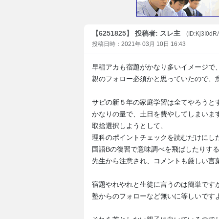
【6251825】 投稿者: スレ主
(ID:Kj3I0dR
投稿日時：2021年 03月 10日 16:43
早稲アカも宿題がかなり多いイメージで
親のフォロー必須かと思っていたので、
サピの新５年の家庭学習は全てやろうと
かなりの量で、土日を費やしてしまいま
取捨選択しようとして、
理科のポイントチェックを読むだけにし
国語Bの復習で意味調べを飛ばしたりす
先生から注意され、コメントも厳しい言
宿題やれやれと生徒に言うのは簡単です
塾からのフォローなど無いに等しいです