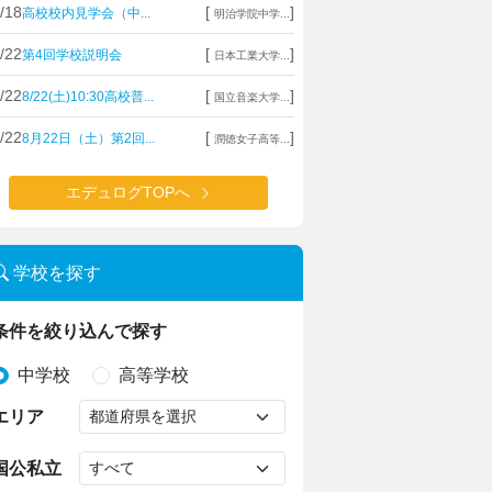
/18
[
]
高校校内見学会（中...
明治学院中学...
/22
[
]
第4回学校説明会
日本工業大学...
/22
[
]
8/22(土)10:30高校普...
国立音楽大学...
/22
[
]
8月22日（土）第2回...
潤徳女子高等...
エデュログTOPへ
学校を探す
条件を絞り込んで探す
中学校
高等学校
エリア
国公私立