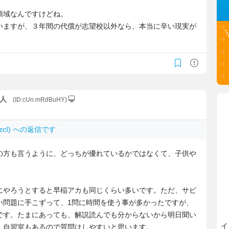
領域なんですけどね。
いますが、３年間の代償が志望校以外なら、本当に辛い現実が
1人
(ID:cUn.mRdBuHY)
RAzcI) への返信です
の方も言うように、どっちが優れているかではなくて、子供や
にやろうとすると早稲アカも同じくらい多いです。ただ、サピ
い問題に手こずって、1問に時間を使う事が多かったですが、
です。たまにあっても、解説読んでも分からないから明日聞い
イ
。自習室もあるので質問はしやすいと思います。