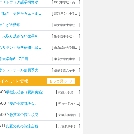
[
]
ーストラリア語学研修が...
城北中学校・高...
[
]
が動き、身体からエネル...
新渡戸文化中学...
[
]
年生が大活躍！
成女学園中学校...
[
]
一人取り残さない世界を...
聖学院中学校・...
[
]
スリランカ語学研修へ出...
東京成徳大学深...
[
]
京女学館6・7日目
東京女学館中学...
[
]
学ソフトボール部夏季大...
佼成学園女子中...
イベント情報
もっと見る
/08
[
]
学校説明会（夏期実施）
拓殖大学第一...
/08
[
]
『夏の高校説明会』
明法中学校・...
/09
[
]
立教英国学院学校説...
立教英国学院...
/11
[
]
真夏の夜の納涼企画...
大妻多摩中学...