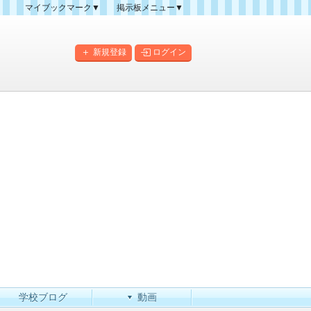
マイブックマーク▼
掲示板メニュー▼
クマーク一覧
掲示板の使い方
掲示板マップ
新規登録
ログイン
人気スレッドランキング
新規スレッド一覧
新着書き込み一覧
このカテゴリにスレッドを
作成
学校ブログ
動画