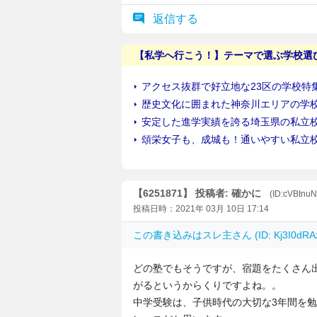
返信する
【6251871】 投稿者: 確かに
(ID:cVBtnu
投稿日時：2021年 03月 10日 17:14
この書き込みは
スレ主
さん (ID: Kj3I0d
どの塾でもそうですが、宿題をたくさん
がるというからくりですよね。。
中学受験は、子供時代の大切な3年間を勉