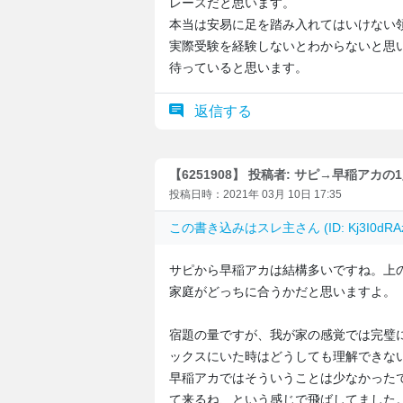
レースだと思います。
本当は安易に足を踏み入れてはいけない
実際受験を経験しないとわからないと思
待っていると思います。
返信する
【6251908】 投稿者: サピ→早稲アカの
投稿日時：2021年 03月 10日 17:35
この書き込みは
スレ主
さん (ID: Kj3I0d
サピから早稲アカは結構多いですね。上
家庭がどっちに合うかだと思いますよ。
宿題の量ですが、我が家の感覚では完璧
ックスにいた時はどうしても理解できな
早稲アカではそういうことは少なかった
て来るね、という感じで飛ばしてました