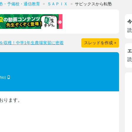
塾・予備校・通信教育
ＳＡＰＩＸ
サピックスから転塾
今
読
を収穫！中学1年生農場実習に密着
スレッドを作成 +
エ
読
UNo)
おります。
、