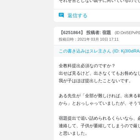
それを苦としない親子に向いているので
返信する
【6251864】 投稿者: 宿題
(ID:Onl5EPvP
投稿日時：2021年 03月 10日 17:11
この書き込みは
スレ主
さん (ID: Kj3I0d
全教科提出必須なのですか？
出せば見るけど、出さなくてもお咎めな
我が子はほぼ提出したことないです。
ある先生が「全部が難しければ、出来る
から」とおっしゃっていましたが、そう
宿題提出で追い詰められるくらいなら、
連絡して、子供が萎縮してしまうので厳
と思いました。