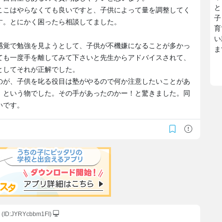
と
ここはやらなくても良いですと、子供によって量を調整してく
子
す。とにかく困ったら相談してました。
育
い
感覚で勉強を見ようとして、子供が不機嫌になることが多かっ
ま
ても一度手を離してみて下さいと先生からアドバイスされて、
としてそれが正解でした。
のが、子供を叱る役目は塾がやるので何か注意したいことがあ
。という物でした。その手があったのかー！と驚きました。同
いです。
(ID:JYRYcbbm1FI)