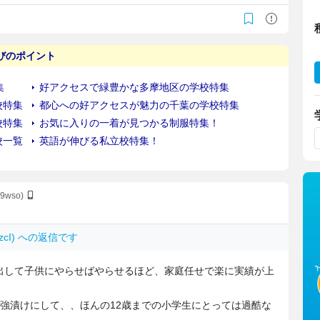
N9wso)
RAzcI) への返信です
出して子供にやらせばやらせるほど、家庭任せで楽に実績が上
強漬けにして、、ほんの12歳までの小学生にとっては過酷な