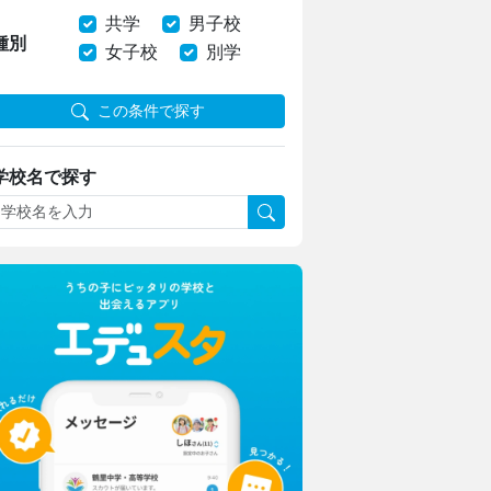
共学
男子校
種別
女子校
別学
この条件で探す
学校名で探す