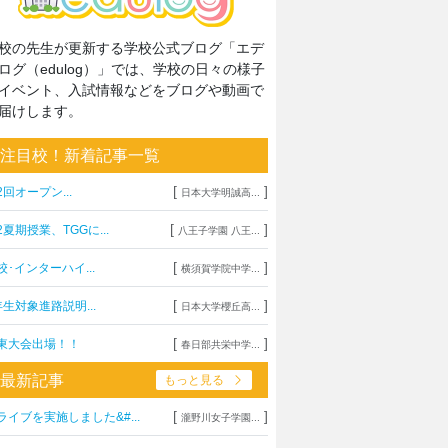
校の先生が更新する学校公式ブログ「エデ
ログ（edulog）」では、学校の日々の様子
イベント、入試情報などをブログや動画で
届けします。
注目校！新着記事一覧
[
]
2回オープン...
日本大学明誠高...
[
]
2夏期授業、TGGに...
八王子学園 八王...
[
]
校･インターハイ...
横須賀学院中学...
[
]
年生対象進路説明...
日本大学櫻丘高...
[
]
東大会出場！！
春日部共栄中学...
最新記事
もっと見る
[
]
ライブを実施しました&#...
瀧野川女子学園...